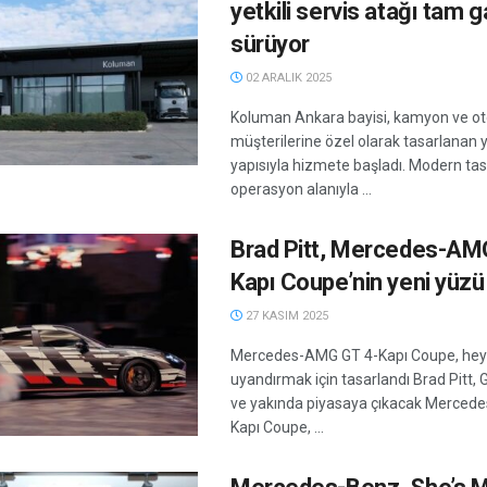
yetkili servis atağı tam 
sürüyor
02 ARALIK 2025
Koluman Ankara bayisi, kamyon ve o
müşterilerine özel olarak tasarlanan 
yapısıyla hizmete başladı. Modern tas
operasyon alanıyla ...
Brad Pitt, Mercedes-AM
Kapı Coupe’nin yeni yüzü
27 KASIM 2025
Mercedes-AMG GT 4-Kapı Coupe, he
uyandırmak için tasarlandı Brad Pitt,
ve yakında piyasaya çıkacak Merced
Kapı Coupe, ...