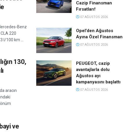
Cazip Finansman
de
Fırsatları!
07 AĞUSTOS 2026
i Mercedes-Benz
Opel’den Ağustos
 CLA 220
Ayına Özel Finansman
3 l/100 km ...
07 AĞUSTOS 2026
lığın 130,
PEUGEOT, cazip
avantajlarla dolu
lı
Ağustos ayı
kampanyasını başlattı
07 AĞUSTOS 2026
da aracın
ındaki
i dönüm
bayi ve