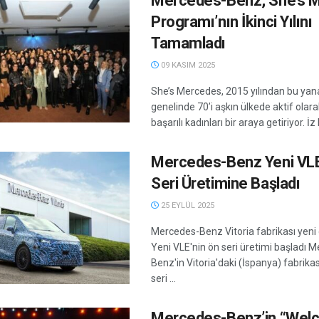
Mercedes-Benz, She’s M
Programı’nın İkinci Yılını
Tamamladı
09 KASIM 2025
She’s Mercedes, 2015 yılından bu ya
genelinde 70’i aşkın ülkede aktif olara
başarılı kadınları bir araya getiriyor. İz 
Mercedes-Benz Yeni VLE
Seri Üretimine Başladı
25 EYLÜL 2025
Mercedes-Benz Vitoria fabrikası yeni 
Yeni VLE'nin ön seri üretimi başladı 
Benz'in Vitoria'daki (İspanya) fabrikas
seri ...
Mercedes-Benz’in “Wel