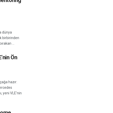
entoring
na dünya
k birbirinden
bırakan ...
’nin Ön
çağa hazır:
Mercedes
ı, yeni VLE'nin
come