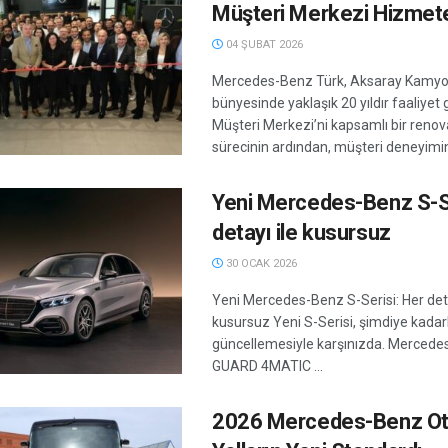
Müşteri Merkezi Hizmete
04 ŞUBAT 2026
Mercedes-Benz Türk, Aksaray Kamyon
bünyesinde yaklaşık 20 yıldır faaliyet
Müşteri Merkezi’ni kapsamlı bir reno
sürecinin ardından, müşteri deneyimini
Yeni Mercedes-Benz S-Se
detayı ile kusursuz
30 OCAK 2026
Yeni Mercedes-Benz S-Serisi: Her deta
kusursuz Yeni S-Serisi, şimdiye kadar
güncellemesiyle karşınızda. Mercede
GUARD 4MATIC ...
2026 Mercedes-Benz Oto