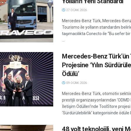
Yolların Yeni Standardı
27 OCAK 2026
Mercedes-Benz Türk, Mercedes-Benz
Tourismo ile yolların standardını belirle
taşımacılıkta Conecto ile “Bu sefer bir
...
Mercedes-Benz Türk’ün 
Projesine ‘Yılın Sürdürüleb
Ödülü’
09 OCAK 2026
Mercedes-Benz Türk, otomotiv sektö
prestijli organizasyonlarından ‘ODMD 
İletişim Ödülleri’nde ToolStore projesi 
‘Sürdürülebilirlik’ kategorisinde ödüle l
48 volt teknolojili, yeni