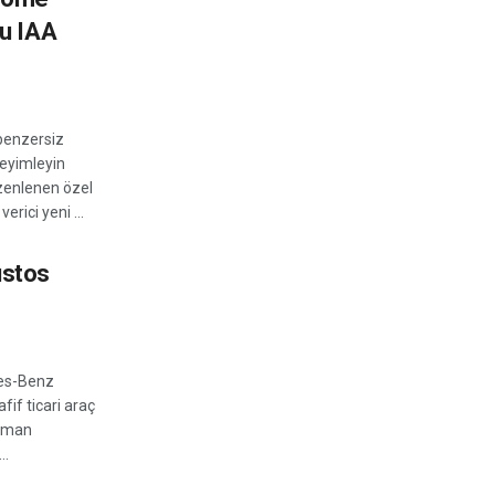
u IAA
benzersiz
eyimleyin
zenlenen özel
rici yeni ...
ustos
es-Benz
fif ticari araç
nsman
..