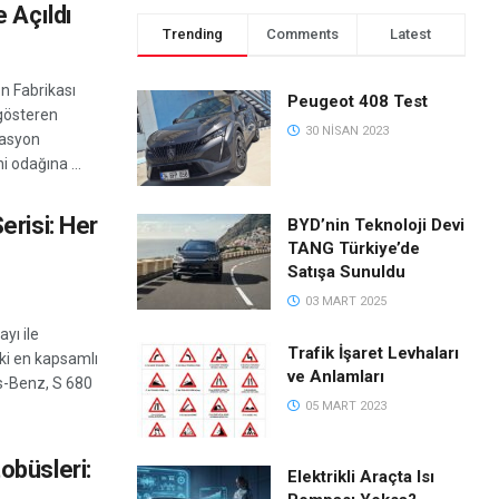
 Açıldı
Trending
Comments
Latest
 Fabrikası
Peugeot 408 Test
 gösteren
30 NISAN 2023
vasyon
 odağına ...
risi: Her
BYD’nin Teknoloji Devi
TANG Türkiye’de
Satışa Sunuldu
03 MART 2025
yı ile
Trafik İşaret Levhaları
ki en kapsamlı
ve Anlamları
s-Benz, S 680
05 MART 2023
büsleri:
Elektrikli Araçta Isı