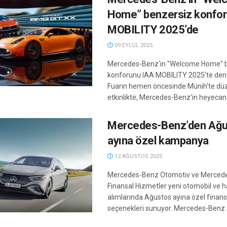
Home” benzersiz konfor
MOBILITY 2025’de
09 EYLÜL 2025
Mercedes-Benz'in "Welcome Home" 
konforunu IAA MOBILITY 2025'te den
Fuarın hemen öncesinde Münih'te dü
etkinlikte, Mercedes-Benz'in heyecan ve
Mercedes-Benz’den Ağ
ayına özel kampanya
12 AĞUSTOS 2025
Mercedes-Benz Otomotiv ve Merced
Finansal Hizmetler yeni otomobil ve ha
alımlarında Ağustos ayına özel fina
seçenekleri sunuyor. Mercedes-Benz .