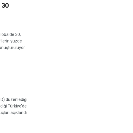
 30
lobalde 30,
r’lerin yüzde
önüştürülüyor.
GD) düzenlediği
diği Türkiye’de
çları açıklandı.