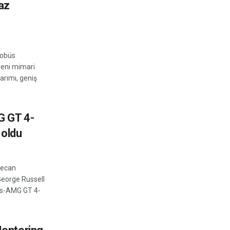
gaz
tobüs
yeni mimari
arımı, geniş
G GT 4-
 oldu
yecan
 George Russell
es-AMG GT 4-