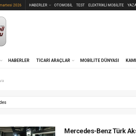
martesi 2026
HABERLER
OTOMOBİL
TEST
ELEKTRİKLİ MOBİLİTE
YAZ
HABERLER
TİCARİ ARAÇLAR
MOBİLİTE DÜNYASI
KAM
Ara
Mercedes-Benz Türk Ak