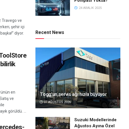
Pompası Yoksa?
24 ARALIK 2025
 Travego ve
rken; şehir içi
Recent News
 başka!” diyor.
ToolStore
ilirlik
rünün en
Togg’un servis ağı hızla büyüyor
Satış ve
07 AĞUSTOS 2026
ile
ayık görüldü. ...
Suzuki Modellerinde
Ağustos Ayına Özel
 Mercedes-