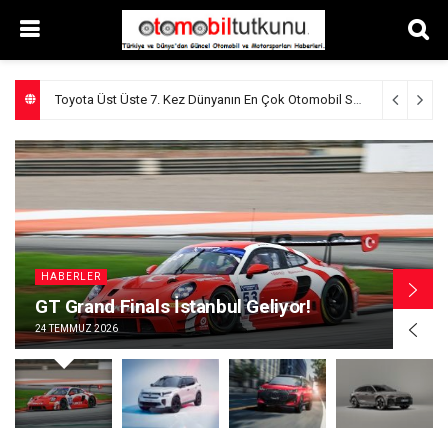
Citroen’den Yılın İlk Yarısında Güçlü Büyüme Performansı
HABERLER
Yeni Citroen C3 Aircross Collection
Türkiye’de!
18 TEMMUZ 2026