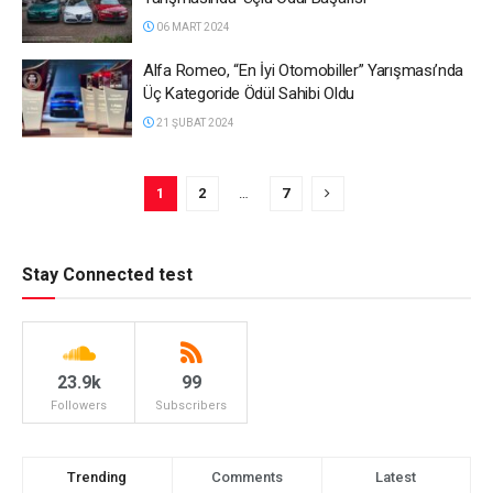
06 MART 2024
Alfa Romeo, “En İyi Otomobiller” Yarışması’nda
Üç Kategoride Ödül Sahibi Oldu
21 ŞUBAT 2024
1
2
…
7
Stay Connected test
23.9k
99
Followers
Subscribers
Trending
Comments
Latest