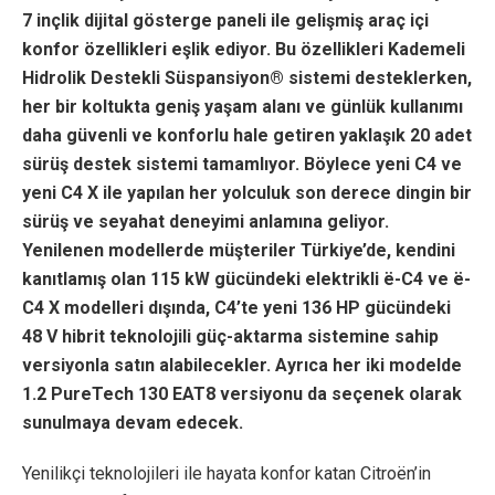
7 inçlik dijital gösterge paneli ile gelişmiş araç içi
konfor özellikleri eşlik ediyor. Bu özellikleri
Kademeli
Hidrolik Destekli Süspansiyon® sistemi
desteklerken,
her bir koltukta geniş yaşam alanı ve günlük kullanımı
daha güvenli ve konforlu hale getiren yaklaşık 20 adet
sürüş destek sistemi tamamlıyor. Böylece yeni C4 ve
yeni C4 X ile yapılan her yolculuk son derece dingin bir
sürüş ve seyahat deneyimi anlamına geliyor.
Yenilenen modellerde müşteriler Türkiye’de, kendini
kanıtlamış olan 115 kW gücündeki elektrikli ë-C4 ve ë-
C4 X modelleri dışında, C4’te yeni 136 HP gücündeki
48 V hibrit teknolojili güç-aktarma sistemine sahip
versiyonla satın alabilecekler. Ayrıca her iki modelde
1.2 PureTech 130 EAT8 versiyonu da seçenek olarak
sunulmaya devam edecek.
Yenilikçi teknolojileri ile hayata konfor katan Citroën’in