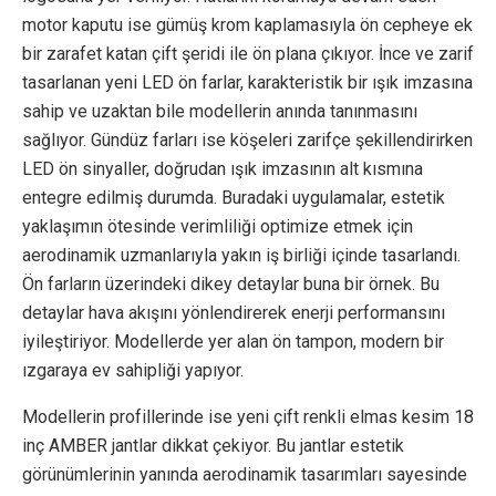
motor kaputu ise gümüş krom kaplamasıyla ön cepheye ek
bir zarafet katan çift şeridi ile ön plana çıkıyor. İnce ve zarif
tasarlanan yeni LED ön farlar, karakteristik bir ışık imzasına
sahip ve uzaktan bile modellerin anında tanınmasını
sağlıyor. Gündüz farları ise köşeleri zarifçe şekillendirirken
LED ön sinyaller, doğrudan ışık imzasının alt kısmına
entegre edilmiş durumda. Buradaki uygulamalar, estetik
yaklaşımın ötesinde verimliliği optimize etmek için
aerodinamik uzmanlarıyla yakın iş birliği içinde tasarlandı.
Ön farların üzerindeki dikey detaylar buna bir örnek. Bu
detaylar hava akışını yönlendirerek enerji performansını
iyileştiriyor. Modellerde yer alan ön tampon, modern bir
ızgaraya ev sahipliği yapıyor.
Modellerin profillerinde ise yeni çift renkli elmas kesim 18
inç AMBER jantlar dikkat çekiyor. Bu jantlar estetik
görünümlerinin yanında aerodinamik tasarımları sayesinde