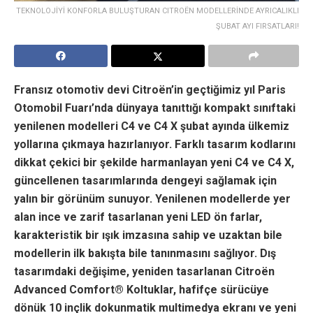
TEKNOLOJİYİ KONFORLA BULUŞTURAN CITROËN MODELLERİNDE AYRICALIKLI
ŞUBAT AYI FIRSATLARI!
Fransız otomotiv devi Citroën’in geçtiğimiz yıl Paris
Otomobil Fuarı’nda dünyaya tanıttığı kompakt sınıftaki
yenilenen modelleri C4 ve C4 X şubat ayında ülkemiz
yollarına çıkmaya hazırlanıyor. Farklı tasarım kodlarını
dikkat çekici bir şekilde harmanlayan yeni C4 ve C4 X,
güncellenen tasarımlarında dengeyi sağlamak için
yalın bir görünüm sunuyor. Yenilenen modellerde yer
alan ince ve zarif tasarlanan yeni LED ön farlar,
karakteristik bir ışık imzasına sahip ve uzaktan bile
modellerin ilk bakışta bile tanınmasını sağlıyor. Dış
tasarımdaki değişime, yeniden tasarlanan Citroën
Advanced Comfort® Koltuklar, hafifçe sürücüye
dönük 10 inçlik dokunmatik multimedya ekranı ve yeni