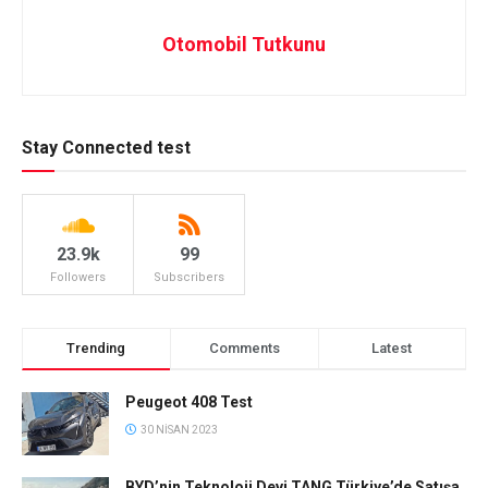
Otomobil Tutkunu
Stay Connected test
23.9k
99
Followers
Subscribers
Trending
Comments
Latest
Peugeot 408 Test
30 NISAN 2023
BYD’nin Teknoloji Devi TANG Türkiye’de Satışa