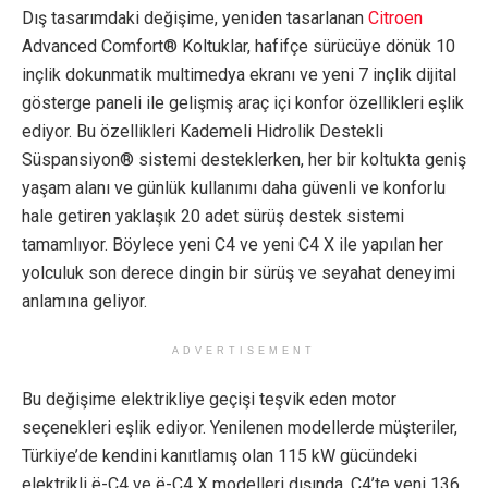
Dış tasarımdaki değişime, yeniden tasarlanan
Citroen
Advanced Comfort® Koltuklar, hafifçe sürücüye dönük 10
inçlik dokunmatik multimedya ekranı ve yeni 7 inçlik dijital
gösterge paneli ile gelişmiş araç içi konfor özellikleri eşlik
ediyor. Bu özellikleri Kademeli Hidrolik Destekli
Süspansiyon® sistemi desteklerken, her bir koltukta geniş
yaşam alanı ve günlük kullanımı daha güvenli ve konforlu
hale getiren yaklaşık 20 adet sürüş destek sistemi
tamamlıyor. Böylece yeni C4 ve yeni C4 X ile yapılan her
yolculuk son derece dingin bir sürüş ve seyahat deneyimi
anlamına geliyor.
ADVERTISEMENT
Bu değişime elektrikliye geçişi teşvik eden motor
seçenekleri eşlik ediyor. Yenilenen modellerde müşteriler,
Türkiye’de kendini kanıtlamış olan 115 kW gücündeki
elektrikli ë-C4 ve ë-C4 X modelleri dışında, C4’te yeni 136