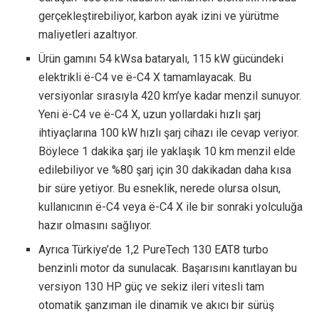
gerçekleştirebiliyor, karbon ayak izini ve yürütme
maliyetleri azaltıyor.
Ürün gamını 54 kWsa bataryalı, 115 kW gücündeki
elektrikli ë-C4 ve ë-C4 X tamamlayacak. Bu
versiyonlar sırasıyla 420 km’ye kadar menzil sunuyor.
Yeni ë-C4 ve ë-C4 X, uzun yollardaki hızlı şarj
ihtiyaçlarına 100 kW hızlı şarj cihazı ile cevap veriyor.
Böylece 1 dakika şarj ile yaklaşık 10 km menzil elde
edilebiliyor ve %80 şarj için 30 dakikadan daha kısa
bir süre yetiyor. Bu esneklik, nerede olursa olsun,
kullanıcının ë-C4 veya ë-C4 X ile bir sonraki yolculuğa
hazır olmasını sağlıyor.
Ayrıca Türkiye’de 1,2 PureTech 130 EAT8 turbo
benzinli motor da sunulacak. Başarısını kanıtlayan bu
versiyon 130 HP güç ve sekiz ileri vitesli tam
otomatik şanzıman ile dinamik ve akıcı bir sürüş