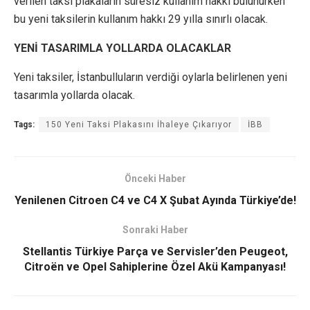
verilen taksi plakaların süresiz kullanım hakkı bulunurken
bu yeni taksilerin kullanım hakkı 29 yılla sınırlı olacak.
YENİ TASARIMLA YOLLARDA OLACAKLAR
Yeni taksiler, İstanbulluların verdiği oylarla belirlenen yeni
tasarımla yollarda olacak.
Tags:
150 Yeni Taksi Plakasını İhaleye Çıkarıyor
İBB
Önceki Haber
Yenilenen Citroen C4 ve C4 X Şubat Ayında Türkiye’de!
Sonraki Haber
Stellantis Türkiye Parça ve Servisler’den Peugeot,
Citroën ve Opel Sahiplerine Özel Akü Kampanyası!