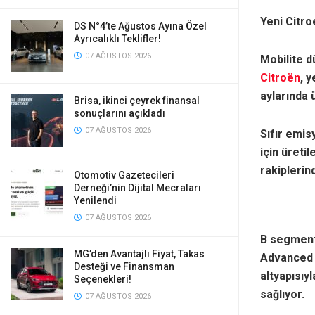
Yeni Citro
DS N°4’te Ağustos Ayına Özel
Ayrıcalıklı Teklifler!
07 AĞUSTOS 2026
Mobilite d
Citroën
, 
aylarında 
Brisa, ikinci çeyrek finansal
sonuçlarını açıkladı
07 AĞUSTOS 2026
Sıfır emis
için üreti
rakiplerin
Otomotiv Gazetecileri
Derneği’nin Dijital Mecraları
Yenilendi
07 AĞUSTOS 2026
B segment
MG’den Avantajlı Fiyat, Takas
Advanced 
Desteği ve Finansman
altyapısıy
Seçenekleri!
sağlıyor.
07 AĞUSTOS 2026