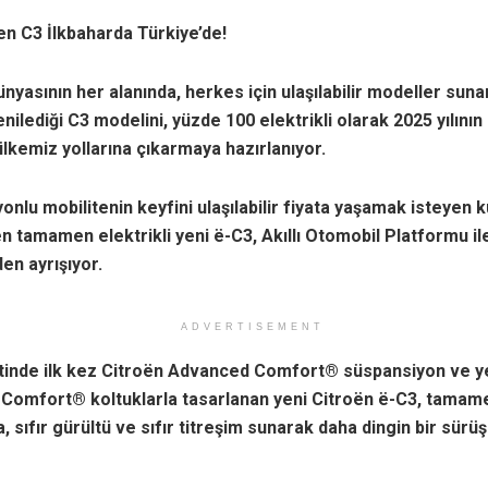
en C3 İlkbaharda Türkiye’de!
ünyasının her alanında, herkes için ulaşılabilir modeller suna
yenilediği C3 modelini, yüzde 100 elektrikli olarak 2025 yılının
ülkemiz yollarına çıkarmaya hazırlanıyor.
yonlu mobilitenin keyfini ulaşılabilir fiyata yaşamak isteyen ku
len tamamen elektrikli yeni ë-C3, Akıllı Otomobil Platformu il
den ayrışıyor.
ADVERTISEMENT
inde ilk kez Citroën Advanced Comfort® süspansiyon ve y
Comfort® koltuklarla tasarlanan yeni Citroën ë-C3, tamamen
la, sıfır gürültü ve sıfır titreşim sunarak daha dingin bir sürü