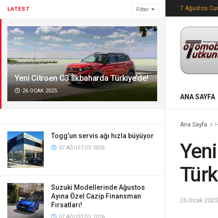
7 Ağustos C
LATEST
Filter
Yeni Citroen C3 İlkbaharda Türkiye’de!
26 OCAK 2025
ANA SAYFA
Ana Sayfa
Togg’un servis ağı hızla büyüyor
Yeni
07 AĞUSTOS 2026
Türk
Suzuki Modellerinde Ağustos
Ayına Özel Cazip Finansman
26 Ocak 2025
Fırsatları!
07 AĞUSTOS 2026