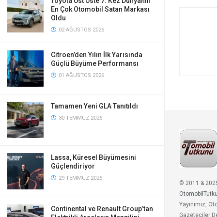
Toyota Üst Üste 7. Kez Dünyanın
En Çok Otomobil Satan Markası
Oldu
02 AĞUSTOS 2026
Citroen’den Yılın İlk Yarısında
Güçlü Büyüme Performansı
01 AĞUSTOS 2026
Tamamen Yeni GLA Tanıtıldı
30 TEMMUZ 2026
Lassa, Küresel Büyümesini
Güçlendiriyor
29 TEMMUZ 2026
© 2011 & 202
OtomobilTutk
Yayınımız, Ot
Continental ve Renault Group’tan
Gazeteciler D