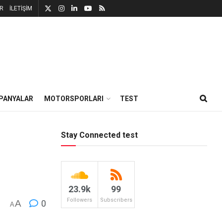
R
İLETİŞİM
PANYALAR
MOTORSPORLARI
TEST
Stay Connected test
23.9k
99
Followers
Subscribers
A
0
A