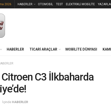
uma 2026
HABERLER
OTOMOBİL
TEST
ELEKTRİKLİ MOBİLİTE
YAZARLA
HABERLER
TİCARİ ARAÇLAR
MOBİLİTE DÜNYASI
KAM
HABERLER
 Citroen C3 İlkbaharda
iye’de!
İçinde
HABERLER