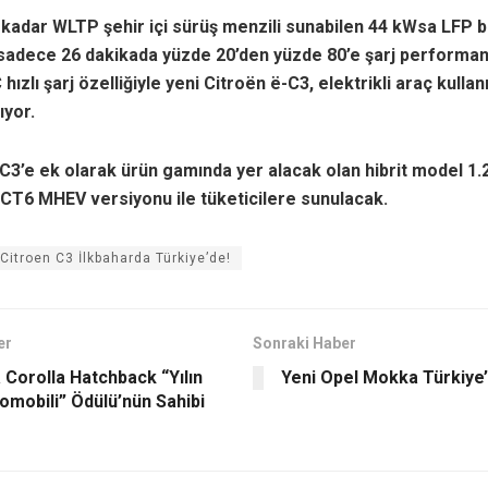
kadar WLTP şehir içi sürüş menzili sunabilen 44 kWsa LFP 
 sadece 26 dakikada yüzde 20’den yüzde 80’e şarj performan
ızlı şarj özelliğiyle yeni Citroën ë-C3, elektrikli araç kullan
ıyor.
C3’e ek olarak ürün gamında yer alacak olan hibrit model 1
CT6 MHEV versiyonu ile tüketicilere sunulacak.
 Citroen C3 İlkbaharda Türkiye’de!
er
Sonraki Haber
 Corolla Hatchback “Yılın
Yeni Opel Mokka Türkiye’
tomobili” Ödülü’nün Sahibi