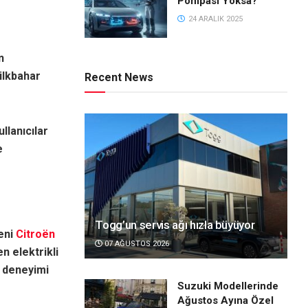
Pompası Yoksa?
24 ARALIK 2025
n
 ilkbahar
Recent News
llanıcılar
e
Togg’un servis ağı hızla büyüyor
eni
Citroën
07 AĞUSTOS 2026
 elektrikli
ş deneyimi
Suzuki Modellerinde
Ağustos Ayına Özel