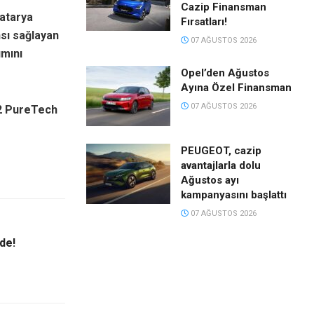
Cazip Finansman
batarya
Fırsatları!
sı sağlayan
07 AĞUSTOS 2026
ımını
Opel’den Ağustos
Ayına Özel Finansman
07 AĞUSTOS 2026
.2 PureTech
PEUGEOT, cazip
avantajlarla dolu
Ağustos ayı
kampanyasını başlattı
07 AĞUSTOS 2026
de!