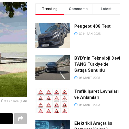
Trending
Comments
Latest
Peugeot 408 Test
30 NISAN 2023
BYD’nin Teknoloji Devi
TANG Türkiye’de
Satışa Sunuldu
03 MART 2025
Trafik İşaret Levhaları
ve Anlamları
 Ë-C3 Yollara Çıktı!
05 MART 2023
Elektrikli Araçta Isı