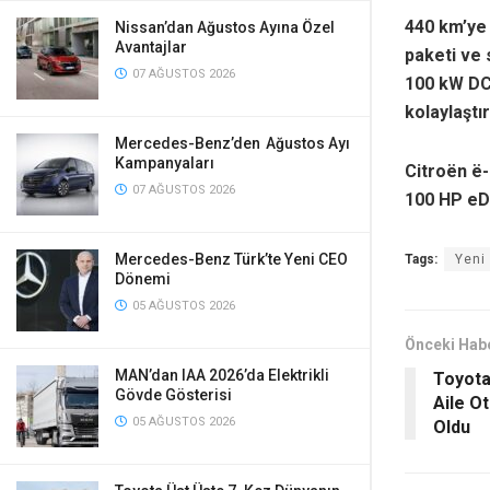
440 km’ye 
Nissan’dan Ağustos Ayına Özel
Avantajlar
paketi ve
07 AĞUSTOS 2026
100 kW DC h
kolaylaştır
Mercedes-Benz’den Ağustos Ayı
Kampanyaları
Citroën ë-
07 AĞUSTOS 2026
100 HP eD
Mercedes-Benz Türk’te Yeni CEO
Tags:
Yeni
Dönemi
05 AĞUSTOS 2026
Önceki Hab
MAN’dan IAA 2026’da Elektrikli
Toyota
Gövde Gösterisi
Aile O
05 AĞUSTOS 2026
Oldu