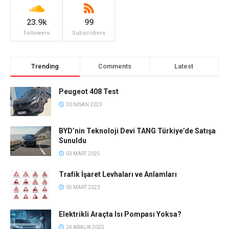
23.9k
99
Followers
Subscribers
Trending
Comments
Latest
Peugeot 408 Test
30 NISAN 2023
BYD’nin Teknoloji Devi TANG Türkiye’de Satışa
Sunuldu
03 MART 2025
Trafik İşaret Levhaları ve Anlamları
05 MART 2023
Elektrikli Araçta Isı Pompası Yoksa?
24 ARALIK 2025