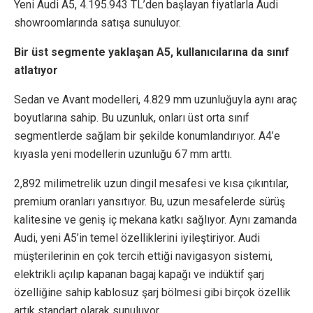
Yeni Audi A5, 4.195.943 TL’den başlayan fiyatlarla Audi
showroomlarında satışa sunuluyor.
Bir üst segmente yaklaşan A5, kullanıcılarına da sınıf
atlatıyor
Sedan ve Avant modelleri, 4.829 mm uzunluğuyla aynı araç
boyutlarına sahip. Bu uzunluk, onları üst orta sınıf
segmentlerde sağlam bir şekilde konumlandırıyor. A4’e
kıyasla yeni modellerin uzunluğu 67 mm arttı.
2,892 milimetrelik uzun dingil mesafesi ve kısa çıkıntılar,
premium oranları yansıtıyor. Bu, uzun mesafelerde sürüş
kalitesine ve geniş iç mekana katkı sağlıyor. Aynı zamanda
Audi, yeni A5’in temel özelliklerini iyileştiriyor. Audi
müşterilerinin en çok tercih ettiği navigasyon sistemi,
elektrikli açılıp kapanan bagaj kapağı ve indüktif şarj
özelliğine sahip kablosuz şarj bölmesi gibi birçok özellik
artık standart olarak sunuluyor.