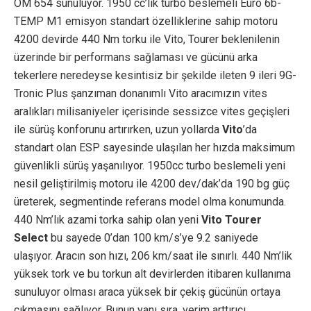
OM 654 sunuluyor. 1950 cc’lik turbo beslemeli Euro 6b-
TEMP M1 emisyon standart özelliklerine sahip motoru
4200 devirde 440 Nm torku ile Vito, Tourer beklenilenin
üzerinde bir performans sağlaması ve gücünü arka
tekerlere neredeyse kesintisiz bir şekilde ileten 9 ileri 9G-
Tronic Plus şanzıman donanımlı Vito aracımızın vites
aralıkları milisaniyeler içerisinde sessizce vites geçişleri
ile sürüş konforunu artırırken, uzun yollarda
Vito
’da
standart olan ESP sayesinde ulaşılan her hızda maksimum
güvenlikli sürüş yaşanılıyor. 1950cc turbo beslemeli yeni
nesil geliştirilmiş motoru ile 4200 dev/dak’da 190 bg güç
üreterek, segmentinde referans model olma konumunda.
440 Nm’lık azami torka sahip olan yeni
Vito Tourer
Select
bu sayede 0’dan 100 km/s’ye 9.2 saniyede
ulaşıyor. Aracın son hızı, 206 km/saat ile sınırlı. 440 Nm’lik
yüksek tork ve bu torkun alt devirlerden itibaren kullanıma
sunuluyor olması araca yüksek bir çekiş gücünün ortaya
çıkmasını sağlıyor. Bunun yanı sıra, verim arttırıcı