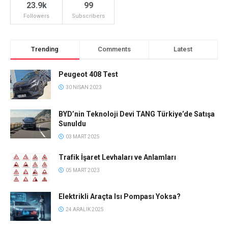
23.9k
99
Followers
Subscribers
Trending
Comments
Latest
Peugeot 408 Test
30 NISAN 2023
BYD’nin Teknoloji Devi TANG Türkiye’de Satışa
Sunuldu
03 MART 2025
Trafik İşaret Levhaları ve Anlamları
05 MART 2023
Elektrikli Araçta Isı Pompası Yoksa?
24 ARALIK 2025