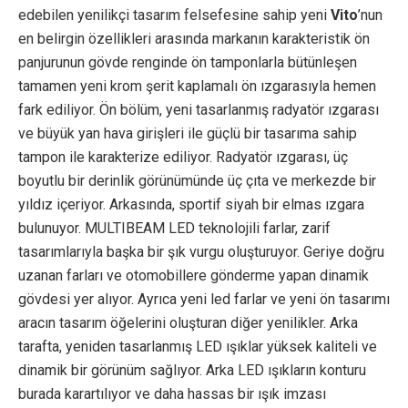
edebilen yenilikçi tasarım felsefesine sahip yeni
Vito
’nun
en belirgin özellikleri arasında markanın karakteristik ön
panjurunun gövde renginde ön tamponlarla bütünleşen
tamamen yeni krom şerit kaplamalı ön ızgarasıyla hemen
fark ediliyor. Ön bölüm, yeni tasarlanmış radyatör ızgarası
ve büyük yan hava girişleri ile güçlü bir tasarıma sahip
tampon ile karakterize ediliyor. Radyatör ızgarası, üç
boyutlu bir derinlik görünümünde üç çıta ve merkezde bir
yıldız içeriyor. Arkasında, sportif siyah bir elmas ızgara
bulunuyor. MULTIBEAM LED teknolojili farlar, zarif
tasarımlarıyla başka bir şık vurgu oluşturuyor. Geriye doğru
uzanan farları ve otomobillere gönderme yapan dinamik
gövdesi yer alıyor. Ayrıca yeni led farlar ve yeni ön tasarımı
aracın tasarım öğelerini oluşturan diğer yenilikler. Arka
tarafta, yeniden tasarlanmış LED ışıklar yüksek kaliteli ve
dinamik bir görünüm sağlıyor. Arka LED ışıkların konturu
burada karartılıyor ve daha hassas bir ışık imzası