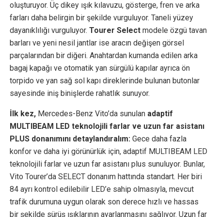
oluşturuyor. Üç dikey ışık kılavuzu, gösterge, fren ve arka
farları daha belirgin bir şekilde vurguluyor. Taneli yüzey
dayanıklılığı vurguluyor.
Tourer Select
modele özgü tavan
barları ve yeni nesil jantlar ise aracın değişen görsel
parçalarından bir diğeri. Anahtardan kumanda edilen arka
bagaj kapağı ve otomatik yan sürgülü kapılar ayrıca ön
torpido ve yan sağ sol kapı direklerinde bulunan butonlar
sayesinde iniş binişlerde rahatlık sunuyor.
İlk kez,
Mercedes-Benz Vito’da sunulan
adaptif
MULTIBEAM LED teknolojili farlar ve uzun far asistanı
PLUS donanımını detaylandıralım:
Gece daha fazla
konfor ve daha iyi görünürlük için, adaptif MULTIBEAM LED
teknolojili farlar ve uzun far asistanı plus sunuluyor. Bunlar,
Vito Tourer’da SELECT donanım hattında standart. Her biri
84 ayrı kontrol edilebilir LED’e sahip olmasıyla, mevcut
trafik durumuna uygun olarak son derece hızlı ve hassas
bir şekilde sürüş ışıklarının ayarlanmasını sağlıyor. Uzun far