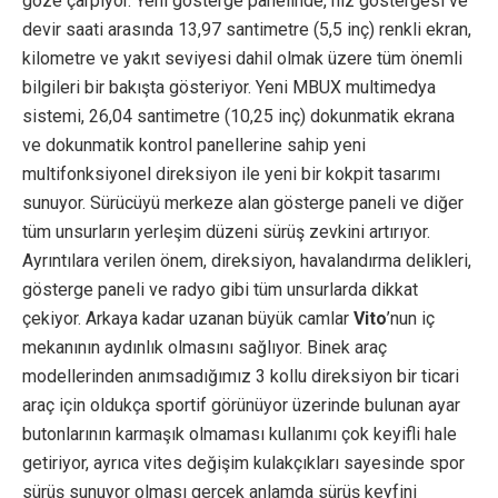
göze çarpıyor. Yeni gösterge panelinde, hız göstergesi ve
devir saati arasında 13,97 santimetre (5,5 inç) renkli ekran,
kilometre ve yakıt seviyesi dahil olmak üzere tüm önemli
bilgileri bir bakışta gösteriyor. Yeni MBUX multimedya
sistemi, 26,04 santimetre (10,25 inç) dokunmatik ekrana
ve dokunmatik kontrol panellerine sahip yeni
multifonksiyonel direksiyon ile yeni bir kokpit tasarımı
sunuyor. Sürücüyü merkeze alan gösterge paneli ve diğer
tüm unsurların yerleşim düzeni sürüş zevkini artırıyor.
Ayrıntılara verilen önem, direksiyon, havalandırma delikleri,
gösterge paneli ve radyo gibi tüm unsurlarda dikkat
çekiyor. Arkaya kadar uzanan büyük camlar
Vito
’nun iç
mekanının aydınlık olmasını sağlıyor. Binek araç
modellerinden anımsadığımız 3 kollu direksiyon bir ticari
araç için oldukça sportif görünüyor üzerinde bulunan ayar
butonlarının karmaşık olmaması kullanımı çok keyifli hale
getiriyor, ayrıca vites değişim kulakçıkları sayesinde spor
sürüş sunuyor olması gerçek anlamda sürüş keyfini