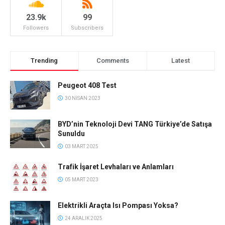
23.9k
99
Followers
Subscribers
Trending
Comments
Latest
Peugeot 408 Test
30 NISAN 2023
BYD’nin Teknoloji Devi TANG Türkiye’de Satışa
Sunuldu
03 MART 2025
Trafik İşaret Levhaları ve Anlamları
05 MART 2023
Elektrikli Araçta Isı Pompası Yoksa?
24 ARALIK 2025