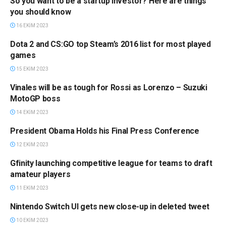
So you want to be a startup investor? Here are things
HABERLER
you should know
16 EKIM 2023
Dota 2 and CS:GO top Steam’s 2016 list for most played
HABERLER
games
15 EKIM 2023
Vinales will be as tough for Rossi as Lorenzo – Suzuki
HABERLER
MotoGP boss
14 EKIM 2023
President Obama Holds his Final Press Conference
HABERLER
12 EKIM 2023
Gfinity launching competitive league for teams to draft
HABERLER
amateur players
11 EKIM 2023
Nintendo Switch UI gets new close-up in deleted tweet
HABERLER
10 EKIM 2023