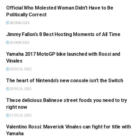
Official Who Molested Woman Didn’t Have to Be
HABERLER
Politically Correct
08 EKIM 2023
Jimmy Fallon’s 8 Best Hosting Moments of All Time
HABERLER
05 EKIM 2023
Yamaha 2017 MotoGP bike launched with Rossi and
HABERLER
Vinales
30 EYLÜL 2023
The heart of Nintendo’s new console isn’t the Switch
HABERLER
29 EYLÜL 2023
These delicious Balinese street foods you need to try
HABERLER
right now
21 EYLÜL 2023
Valentino Rossi: Maverick Vinales can fight for title with
HABERLER
Yamaha