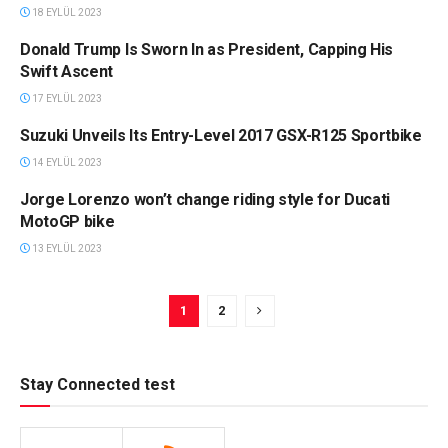
18 EYLÜL 2023
Donald Trump Is Sworn In as President, Capping His
HABERLER
Swift Ascent
17 EYLÜL 2023
Suzuki Unveils Its Entry-Level 2017 GSX-R125 Sportbike
HABERLER
14 EYLÜL 2023
Jorge Lorenzo won’t change riding style for Ducati
HABERLER
MotoGP bike
13 EYLÜL 2023
1
2
Stay Connected test