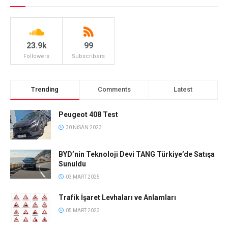
23.9k
99
Followers
Subscribers
Trending
Comments
Latest
Peugeot 408 Test
30 NISAN 2023
BYD’nin Teknoloji Devi TANG Türkiye’de Satışa
Sunuldu
03 MART 2025
Trafik İşaret Levhaları ve Anlamları
05 MART 2023