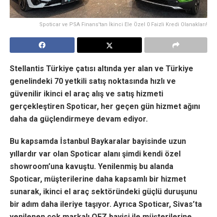
Spoticar ve PSA Finans'tan İkinci Ele Özel 0 Faizli Kredi Olanakları!
Stellantis Türkiye çatısı altında yer alan ve Türkiye
genelindeki 70 yetkili satış noktasında hızlı ve
güvenilir ikinci el araç alış ve satış hizmeti
gerçekleştiren Spoticar, her geçen gün hizmet ağını
daha da güçlendirmeye devam ediyor.
Bu kapsamda İstanbul Baykaralar bayisinde uzun
yıllardır var olan Spoticar alanı şimdi kendi özel
showroom’una kavuştu. Yenilenmiş bu alanda
Spoticar, müşterilerine daha kapsamlı bir hizmet
sunarak, ikinci el araç sektöründeki güçlü duruşunu
bir adım daha ileriye taşıyor. Ayrıca Spoticar, Sivas’ta
yenilenen çok markalı OFZ bayisi ile müşterilerine