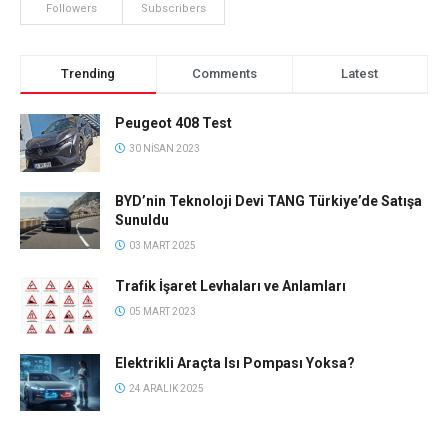
Followers
Subscribers
Trending
Comments
Latest
Peugeot 408 Test
30 NISAN 2023
BYD’nin Teknoloji Devi TANG Türkiye’de Satışa
Sunuldu
03 MART 2025
Trafik İşaret Levhaları ve Anlamları
05 MART 2023
Elektrikli Araçta Isı Pompası Yoksa?
24 ARALIK 2025