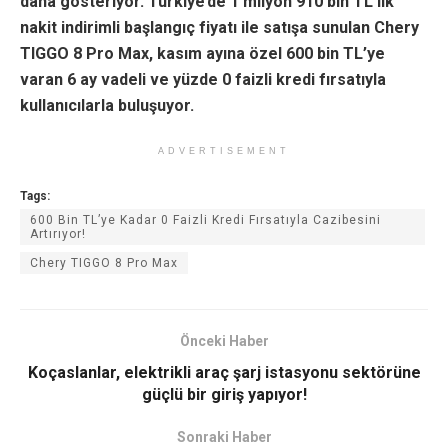
daha gösteriyor. Türkiye’de 1 milyon 910 bin TL’lik
nakit indirimli başlangıç fiyatı ile satışa sunulan Chery
TIGGO 8 Pro Max, kasım ayına özel 600 bin TL’ye
varan 6 ay vadeli ve yüzde 0 faizli kredi fırsatıyla
kullanıcılarla buluşuyor.
ADVERTISEMENT
Tags:
600 Bin TL’ye Kadar 0 Faizli Kredi Fırsatıyla Cazibesini
Artırıyor!
Chery TIGGO 8 Pro Max
Önceki Haber
Koçaslanlar, elektrikli araç şarj istasyonu sektörüne
güçlü bir giriş yapıyor!
Sonraki Haber