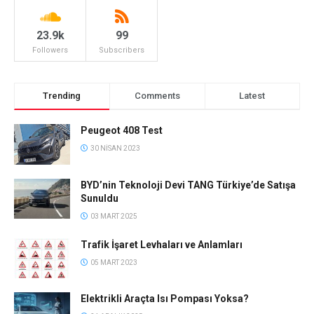
23.9k
99
Followers
Subscribers
Trending
Comments
Latest
Peugeot 408 Test
30 NISAN 2023
BYD’nin Teknoloji Devi TANG Türkiye’de Satışa
Sunuldu
03 MART 2025
Trafik İşaret Levhaları ve Anlamları
05 MART 2023
Elektrikli Araçta Isı Pompası Yoksa?