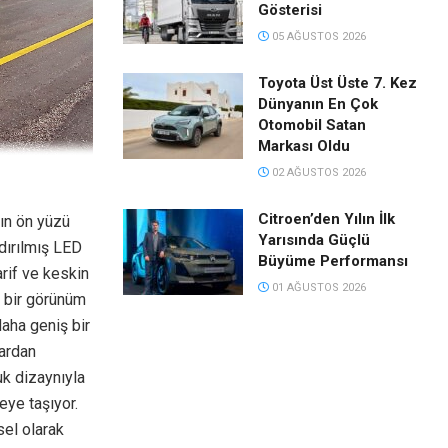
Gösterisi
05 AĞUSTOS 2026
Toyota Üst Üste 7. Kez
Dünyanın En Çok
Otomobil Satan
Markası Oldu
02 AĞUSTOS 2026
Citroen’den Yılın İlk
nın ön yüzü
Yarısında Güçlü
ndırılmış LED
Büyüme Performansı
arif ve keskin
01 AĞUSTOS 2026
i bir görünüm
aha geniş bir
lardan
uk dizaynıyla
eye taşıyor.
sel olarak