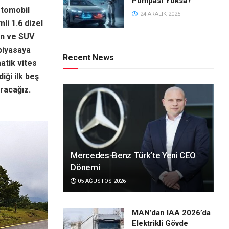
Pompası Yoksa?
otomobil
24 ARALIK 2025
i 1.6 dizel
an ve SUV
 piyasaya
Recent News
atik vites
iği ilk beş
racağız.
Mercedes-Benz Türk’te Yeni CEO
Dönemi
05 AĞUSTOS 2026
MAN’dan IAA 2026’da
Elektrikli Gövde