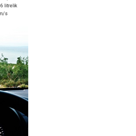
 litrelik
km/s