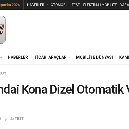
rşamba 2026
HABERLER
OTOMOBİL
TEST
ELEKTRİKLİ MOBİLİTE
YAZA
HABERLER
TİCARİ ARAÇLAR
MOBİLİTE DÜNYASI
KAM
TEST
dai Kona Dizel Otomatik 
5
İçinde
TEST