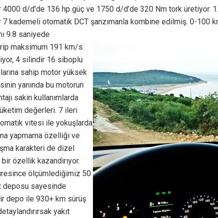
 4000 d/d’de 136 hp güç ve 1750 d/d’de 320 Nm tork üretiyor. 1.6
r 7 kademeli otomatik DCT şanzımanla kombine edilmiş. 0-100 
ı 9.8
saniyede
irip maksimum 191 km/s
iyor, 4 silindir 16 siboplu
larına sahip motor yüksek
sinin yanında bu motorun
tajı sakin kullanımlarda
ketim değerleri. 7 ileri
matik vitesi ile yokuşlarda
rma yapmama özelliği ve
şma karakteri de dizel
 bir özellik kazandırıyor.
üresince ölçümlediğimiz 50
kıt deposu sayesinde
ir depo ile 930+ km sürüş
detaylandırırsak yakıt