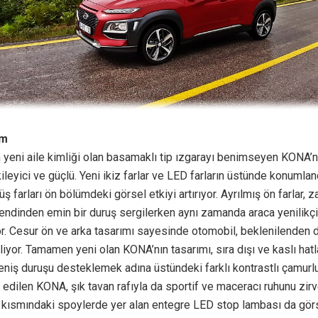
ım
n yeni aile kimliği olan basamaklı tip ızgarayı benimseyen KONA’
ileyici ve güçlü. Yeni ikiz farlar ve LED farların üstünde konumla
ş farları ön bölümdeki görsel etkiyi artırıyor. Ayrılmış ön farlar, z
kendinden emin bir duruş sergilerken aynı zamanda araca yenilikç
r. Cesur ön ve arka tasarımı sayesinde otomobil, beklenilenden d
liyor. Tamamen yeni olan KONA’nın tasarımı, sıra dışı ve kaslı hat
eniş duruşu desteklemek adına üstündeki farklı kontrastlı çamurl
 edilen KONA, şık tavan rafıyla da sportif ve maceracı ruhunu zirv
a kısmındaki spoylerde yer alan entegre LED stop lambası da gör