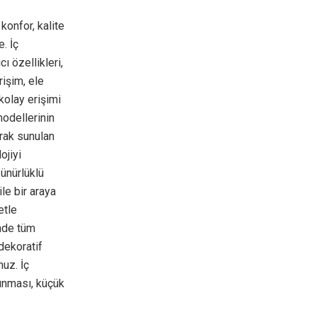
konfor, kalite
e. İç
ı özellikleri,
rişim, ele
kolay erişimi
modellerinin
rak sunulan
ojiyi
zünürlüklü
le bir araya
etle
inde tüm
dekoratif
nuz. İç
unması, küçük