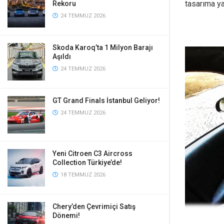
tasarıma ya
Rekoru
24 TEMMUZ 2026
Skoda Karoq’ta 1 Milyon Barajı
Aşıldı
24 TEMMUZ 2026
GT Grand Finals İstanbul Geliyor!
24 TEMMUZ 2026
Yeni Citroen C3 Aircross
Collection Türkiye’de!
18 TEMMUZ 2026
Chery’den Çevrimiçi Satış
Dönemi!