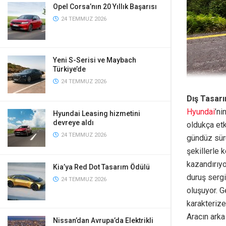
Opel Corsa’nın 20 Yıllık Başarısı
24 TEMMUZ 2026
Yeni S-Serisi ve Maybach
Türkiye’de
24 TEMMUZ 2026
Dış Tasar
Hyundai
’ni
Hyundai Leasing hizmetini
devreye aldı
oldukça etk
24 TEMMUZ 2026
gündüz sürü
şekillerle 
kazandırıyo
Kia’ya Red Dot Tasarım Ödülü
duruş sergi
24 TEMMUZ 2026
oluşuyor. G
karakterize
Aracın ark
Nissan’dan Avrupa’da Elektrikli