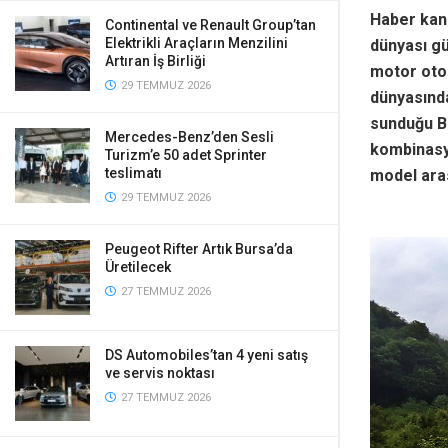
Haber kan
Continental ve Renault Group’tan
Elektrikli Araçların Menzilini
dünyası g
Artıran İş Birliği
motor oto
29 TEMMUZ 2026
dünyasında
sunduğu B-
Mercedes-Benz’den Sesli
kombinasyo
Turizm’e 50 adet Sprinter
teslimatı
model aras
29 TEMMUZ 2026
Peugeot Rifter Artık Bursa’da
Üretilecek
27 TEMMUZ 2026
DS Automobiles’tan 4 yeni satış
ve servis noktası
27 TEMMUZ 2026