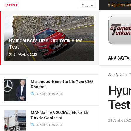
5 Ağustos Ça
LATEST
Filter
Hyundai Kona Dizel Otomatik Vites
Test
21 ARALIK 2025
ANA SAYFA
Ana Sayfa
Mercedes-Benz Türk’te Yeni CEO
Hyun
Dönemi
05 AĞUSTOS 2026
Test
MAN’dan IAA 2026’da Elektrikli
Gövde Gösterisi
21 Aralık 202
05 AĞUSTOS 2026