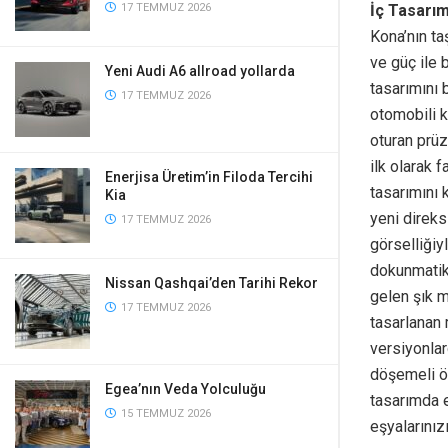
İç Tasarı
17 TEMMUZ 2026
Kona’nın ta
ve güç ile b
Yeni Audi A6 allroad yollarda
tasarımını 
17 TEMMUZ 2026
otomobili k
oturan prüz
ilk olarak 
Enerjisa Üretim’in Filoda Tercihi
tasarımını 
Kia
yeni direks
17 TEMMUZ 2026
görselliğiy
dokunmatik 
Nissan Qashqai’den Tarihi Rekor
gelen şık m
17 TEMMUZ 2026
tasarlanan
versiyonlar
döşemeli ön
Egea’nın Veda Yolculuğu
tasarımda 
15 TEMMUZ 2026
eşyalarınız