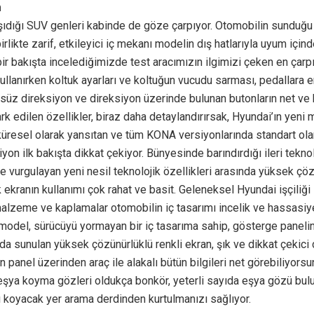
m
şıdığı SUV genleri kabinde de göze çarpıyor. Otomobilin sunduğu 
irlikte zarif, etkileyici iç mekanı modelin dış hatlarıyla uyum içind
bir bakışta incelediğimizde test aracımızın ilgimizi çeken en çarpıc
ullanırken koltuk ayarları ve koltuğun vucudu sarması, pedallara e
süz direksiyon ve direksiyon üzerinde bulunan butonların net ve 
fark edilen özellikler, biraz daha detaylandırırsak, Hyundai’ın yeni 
küresel olarak yansıtan ve tüm KONA versiyonlarında standart ola
iyon ilk bakışta dikkat çekiyor. Bünyesinde barındırdığı ileri teknol
le vurgulayan yeni nesil teknolojik özellikleri arasında yüksek çö
ekranın kullanımı çok rahat ve basit. Geleneksel Hyundai işçiliği i
alzeme ve kaplamalar otomobilin iç tasarımı incelik ve hassasiy
 model, sürücüyü yormayan bir iç tasarıma sahip, gösterge panel
da sunulan yüksek çözünürlüklü renkli ekran, şık ve dikkat çekici 
 panel üzerinden araç ile alakalı bütün bilgileri net görebiliyorsu
eşya koyma gözleri oldukça bonkör, yeterli sayıda eşya gözü bul
ı koyacak yer arama derdinden kurtulmanızı sağlıyor.