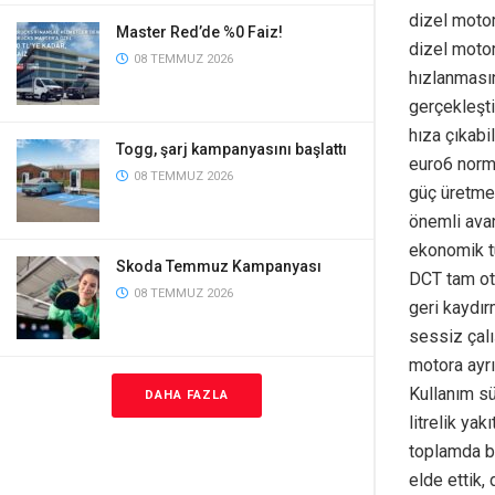
dizel motor
Master Red’de %0 Faiz!
dizel moto
08 TEMMUZ 2026
hızlanmasın
gerçekleşt
hıza çıkabil
Togg, şarj kampanyasını başlattı
euro6 norm
08 TEMMUZ 2026
güç üretme
önemli avan
ekonomik tü
Skoda Temmuz Kampanyası
DCT tam oto
08 TEMMUZ 2026
geri kaydı
sessiz çalı
motora ayrı
Kullanım s
DAHA FAZLA
litrelik ya
toplamda b
elde ettik, 