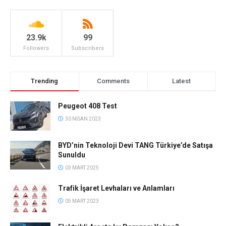
23.9k
99
Followers
Subscribers
Trending
Comments
Latest
Peugeot 408 Test
30 NISAN 2023
BYD’nin Teknoloji Devi TANG Türkiye’de Satışa
Sunuldu
03 MART 2025
Trafik İşaret Levhaları ve Anlamları
05 MART 2023