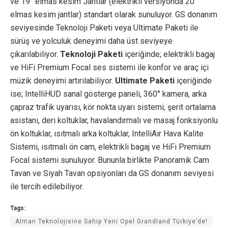
ve 19” elmas kesim Jantlar (elektrikli versiyonda 20″
elmas kesim jantlar) standart olarak sunuluyor. GS donanım
seviyesinde Teknoloji Paketi veya Ultimate Paketi ile
sürüş ve yolculuk deneyimi daha üst seviyeye
çıkarılabiliyor.
Teknoloji Paketi
içeriğinde; elektrikli bagaj
ve HiFi Premium Focal ses sistemi ile konfor ve araç içi
müzik deneyimi artırılabiliyor.
Ultimate Paketi
içeriğinde
ise; IntelliHUD sanal gösterge paneli, 360° kamera, arka
çapraz trafik uyarısı, kör nokta uyarı sistemi, şerit ortalama
asistanı, deri koltuklar, havalandırmalı ve masaj fonksiyonlu
ön koltuklar, ısıtmalı arka koltuklar, IntelliAir Hava Kalite
Sistemi, ısıtmalı ön cam, elektrikli bagaj ve HiFi Premium
Focal sistemi sunuluyor. Bununla birlikte Panoramik Cam
Tavan ve Siyah Tavan opsiyonları da GS donanım seviyesi
ile tercih edilebiliyor.
Tags:
Alman Teknolojisine Sahip Yeni Opel Grandland Türkiye’de!