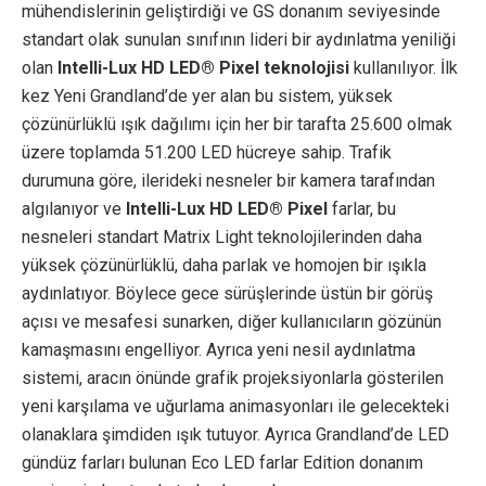
mühendislerinin geliştirdiği ve GS donanım seviyesinde
standart olak sunulan sınıfının lideri bir aydınlatma yeniliği
olan
Intelli-Lux HD LED® Pixel teknolojisi
kullanılıyor. İlk
kez Yeni Grandland’de yer alan bu sistem, yüksek
çözünürlüklü ışık dağılımı için her bir tarafta 25.600 olmak
üzere toplamda 51.200 LED hücreye sahip. Trafik
durumuna göre, ilerideki nesneler bir kamera tarafından
algılanıyor ve
Intelli-Lux HD LED® Pixel
farlar, bu
nesneleri standart Matrix Light teknolojilerinden daha
yüksek çözünürlüklü, daha parlak ve homojen bir ışıkla
aydınlatıyor. Böylece gece sürüşlerinde üstün bir görüş
açısı ve mesafesi sunarken, diğer kullanıcıların gözünün
kamaşmasını engelliyor. Ayrıca yeni nesil aydınlatma
sistemi, aracın önünde grafik projeksiyonlarla gösterilen
yeni karşılama ve uğurlama animasyonları ile gelecekteki
olanaklara şimdiden ışık tutuyor. Ayrıca Grandland’de LED
gündüz farları bulunan Eco LED farlar Edition donanım