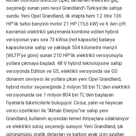
Alman otomobil üreticisi Opel, tamamen elektrikli güç
seçeneği sunan yeni nesil Grandland’i Türkiye’de satışa
sundu. Yeni Opel Grandland, ilk etapta hem 1.2 litre 136
HP’lik turbo benzinli motor 21 HP (15,6 kW) ve 6 ileri çift
kavramalı elektrikli şanzımanla kombine edilen hybrid
versiyonun yanı sıra 73 kWsa (net kapasite) batarya
kapasitesine sahip ve yaklaşık 504 kilometre menzil
(WLTP’ye göre) sunan 210 HP’lik elektrikli versiyonuyla
yollara çıkmaya başladı. 48 V hybrid teknolojisine sahip
versiyonda Edition ve GS, elektikli versiyonda ise GS
donanım seviyesi ile yollara çıkan yeni Opel Grandland,
hybrid motor seçeneğinde 2 milyon 50 bin TL’den elektrikli
versiyonunda ise 1 milyon 804 bin TL’den başlayan
fiyatlarla tüketicilerle buluşuyor. Cesur, yalın ve heyecan
verici özellikleri ile “Alman Enerjisi”ne sahip yeni
Grandland, kullanım açısından temel ihtiyaçlara odaklanıyor
ve elektrikli sürüş seçeneği sunuyor. Yeni Grandland, şık
görünümünü, pratik detayları ve karbon ayak izini azaltan