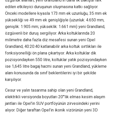
özgürlük alanları, yeni Grandland’in daha ilk bakışta fark
edilen etkileyici duruşunun oluşmasına katkı sağlıyor.
Önceki modellere kıyasla 173 mm ek uzunluğu, 35 mm ek
yüksekliği ve 49 mm ek genişliğiyle (uzunluk: 4.650 mm,
genişlik: 1.905 mm; yükseklik: 1.661 mm) yeni Grandland,
özgüvenli bir duruş sergiliyor. Arka koltuklarında 20
milimetre daha fazla diz mesafesi sunan yeni Opel
Grandland, 40:20:40 katlanabilir arka koltuk sırtlıkları ile
fonksiyonelliği ön plana çıkartıyor. Arka koltuklar dik
pozisyondayken 550 litre, koltuklar yatık pozisyondayken
ise 1,645 litre bagaj hacmi sunan yeni Grandland, yükleme
alanı konusunda da sınıf beklentilerini iyi bir şekilde
karşılıyor.
Cesur ve yalın tasarıma sahip olan yeni Grandland,
elektrikli versiyonda boyutları 20’’’lik elmas kesim alaşım
jantları ile Opel’in SUV portföyünün zirvesindeki yerini
alıyor. Diğer taraftan Opel’in ikonik vizörünün yeni 3D