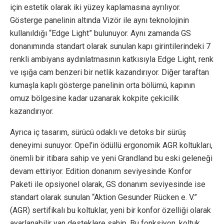
için estetik olarak iki yüzey kaplamasına ayrılıyor.
Gösterge panelinin altında Vizör ile aynı teknolojinin
kullanıldığı “Edge Light” bulunuyor. Aynı zamanda GS
donanımında standart olarak sunulan kapı girintilerindeki 7
renkli ambiyans aydınlatmasının katkısıyla Edge Light, renk
ve ışığa cam benzeri bir netlik kazandırıyor. Diğer taraftan
kumaşla kaplı gösterge panelinin orta bölümü, kapının
omuz bölgesine kadar uzanarak kokpite çekicilik
kazandırıyor.
Ayrıca iç tasarım, sürücü odaklı ve detoks bir sürüş
deneyimi sunuyor. Opel’in ödüllü ergonomik AGR koltukları,
önemli bir itibara sahip ve yeni Grandland bu eski geleneği
devam ettiriyor. Edition donanım seviyesinde Konfor
Paketi ile opsiyonel olarak, GS donanım seviyesinde ise
standart olarak sunulan “Aktion Gesunder Rücken e. V.”
(AGR) sertifikalı bu koltuklar, yeni bir konfor özelliği olarak
ayarlanabilir yan desteklere sahip. Bu fonksiyon, koltuk