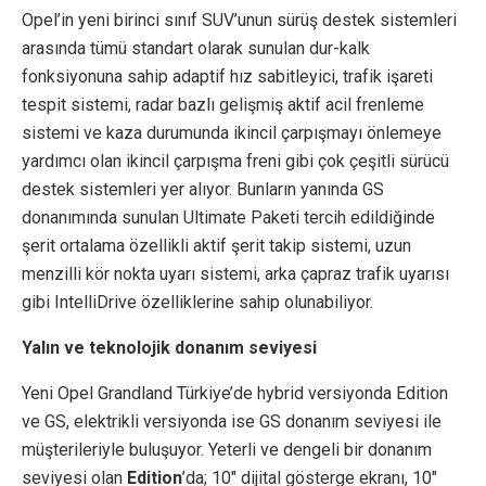
Opel’in yeni birinci sınıf SUV’unun sürüş destek sistemleri
arasında tümü standart olarak sunulan dur-kalk
fonksiyonuna sahip adaptif hız sabitleyici, trafik işareti
tespit sistemi, radar bazlı gelişmiş aktif acil frenleme
sistemi ve kaza durumunda ikincil çarpışmayı önlemeye
yardımcı olan ikincil çarpışma freni gibi çok çeşitli sürücü
destek sistemleri yer alıyor. Bunların yanında GS
donanımında sunulan Ultimate Paketi tercih edildiğinde
şerit ortalama özellikli aktif şerit takip sistemi, uzun
menzilli kör nokta uyarı sistemi, arka çapraz trafik uyarısı
gibi IntelliDrive özelliklerine sahip olunabiliyor.
Yalın ve teknolojik donanım seviyesi
Yeni Opel Grandland Türkiye’de hybrid versiyonda Edition
ve GS, elektrikli versiyonda ise GS donanım seviyesi ile
müşterileriyle buluşuyor. Yeterli ve dengeli bir donanım
seviyesi olan
Edition
’da; 10″ dijital gösterge ekranı, 10″