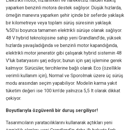
Elektrikli motor, hızlanırken ve hareketsiz halden kalkış
yaparken benzinli motora destek sağlıyor. Düşük hızlarda,
örneğin manevra yaparken şehir içinde bir seferde yaklaşık
bir kilometreye veya toplam sürüş süresinin yaklaşık
%50’si boyunca tamamen elektrikli sürüşe olanak sağlıyor.
48 V hybrid teknolojisine sahip yeni Grandland’de, yüksek
hızlarda yavaşladığında ve benzinli motor kapandığında,
elektrikli motor jeneratör gibi çalışarak hybrid sistemin 48
V’luk bataryasını şarj ediyor; bunun için şarj işlemine gerek
kalmıyor. Sürücüler, tercihlerine bağlı olarak Eco (özellikle
verimli kullanım için), Normal ve Sporolmak üzere üç sürüş
modu arasından seçim yapabiliyor. Modelin karma yakıt
tüketim değeri ise 100 km’de yalnızca 5,5 lt olarak dikkat
çekiyor.
Boyutlarıyla özgüvenli bir duruş sergiliyor!
Tasarımcıların yaratacılıklarını kullanarak açtıkları yeni