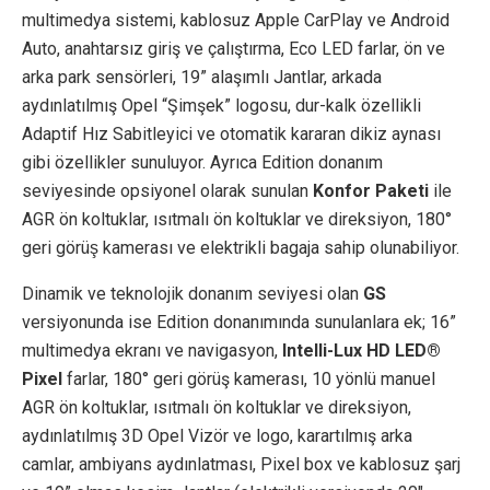
multimedya sistemi, kablosuz Apple CarPlay ve Android
Auto, anahtarsız giriş ve çalıştırma, Eco LED farlar, ön ve
arka park sensörleri, 19” alaşımlı Jantlar, arkada
aydınlatılmış Opel “Şimşek” logosu, dur-kalk özellikli
Adaptif Hız Sabitleyici ve otomatik kararan dikiz aynası
gibi özellikler sunuluyor. Ayrıca Edition donanım
seviyesinde opsiyonel olarak sunulan
Konfor Paketi
ile
AGR ön koltuklar, ısıtmalı ön koltuklar ve direksiyon, 180°
geri görüş kamerası ve elektrikli bagaja sahip olunabiliyor.
Dinamik ve teknolojik donanım seviyesi olan
GS
versiyonunda ise Edition donanımında sunulanlara ek; 16”
multimedya ekranı ve navigasyon,
Intelli-Lux HD LED®
Pixel
farlar, 180° geri görüş kamerası, 10 yönlü manuel
AGR ön koltuklar, ısıtmalı ön koltuklar ve direksiyon,
aydınlatılmış 3D Opel Vizör ve logo, karartılmış arka
camlar, ambiyans aydınlatması, Pixel box ve kablosuz şarj