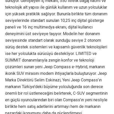
sunuyor. Genişleyen iç mekânı, 550 litrelik bagaj hacmi ve
teknolojik alt yapısı ile günlük kullanım ve uzun yolculuklar
için yüksek pratiklik sağlıyor. Bununla birlikte tüm donanım
seviyelerinde standart sunulan 10,25 inç dijital gösterge
paneli ve 16 inç multimedya ekranı, dijital kullanıcı
deneyimini üst seviyeye taşıyor. Modelin her donanım
seviyesinde standart olarak sunduğu seviye 2 otonom
sürüş destek sistemleri ve kapsamlı güvenlik teknolojileri
ise her yolculukta sürücüyü destekliyor. LIMITED ve
SUMMIT donanımlarıyla zengin konfor ve teknoloji
çözümleri sunan yeni Jeep Compass e-Hybrid, markanın
ikonik SUV mirasını modern ihtiyaçlarla buluşturuyor. Jeep
Marka Direktörü Selim Eskinazi, Yeni Jeep Compass’ın
markanın Türkiye’deki büyüme yolculuğunda son derece
önemli bir rol üstleneceğini belirterek, C-SUV segmentinin
en güçlü oyuncularından biri olan Compass’ın yeni nesliyle
birlikte hem satış adetlerini artırmayı hem de markanın
pazardaki konumunu daha da güçlendirmeyi