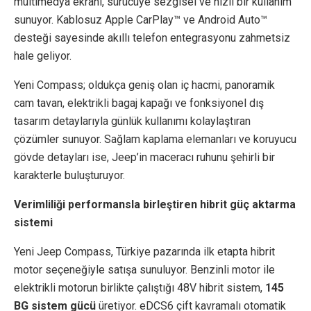
multimedya ekranı, sürücüye sezgisel ve hızlı bir kullanım
sunuyor. Kablosuz Apple CarPlay™ ve Android Auto™
desteği sayesinde akıllı telefon entegrasyonu zahmetsiz
hale geliyor.
Yeni Compass; oldukça geniş olan iç hacmi, panoramik
cam tavan, elektrikli bagaj kapağı ve fonksiyonel dış
tasarım detaylarıyla günlük kullanımı kolaylaştıran
çözümler sunuyor. Sağlam kaplama elemanları ve koruyucu
gövde detayları ise, Jeep’in maceracı ruhunu şehirli bir
karakterle buluşturuyor.
Verimliliği performansla birleştiren hibrit güç aktarma
sistemi
Yeni Jeep Compass, Türkiye pazarında ilk etapta hibrit
motor seçeneğiyle satışa sunuluyor. Benzinli motor ile
elektrikli motorun birlikte çalıştığı 48V hibrit sistem,
145
BG sistem gücü
üretiyor. eDCS6 çift kavramalı otomatik