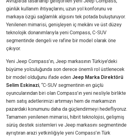
Avrupa’da tasarlanıp geliştirilen yeni Jeep Compass,
günlük kullanım ihtiyaçlarını, uzun yol konforunu ve
markaya özgü sağlamlık algısını tek potada buluşturuyor.
Yenilenen mimarisi, genişleyen iç mekânı ve üst düzey
teknolojik donanımlarıyla yeni Compass, C-SUV
segmentinde dengeli ve rafine bir model olarak öne
çıkıyor.
Yeni Jeep Compass’ın, Jeep markasının Türkiye’deki
büyüme yolculuğunda son derece önemli rol üstlenecek
bir model olduğunu ifade eden
Jeep Marka Direktörü
Selim Eskinazi
, “C-SUV segmentinin en güçlü
oyuncularından biri olan Compass’ın yeni nesliyle birlikte
hem satış adetlerimizi artırmayı hem de markamızın
pazardaki konumunu daha da güçlendirmeyi hedefliyoruz.
Tamamen yenilenen mimarisi, hibrit teknolojisi, gelişmiş
sürüş destek sistemleri ve Jeep markasını segmentinde
ayrıştıran arazi yetkinliğiyle yeni Compass’ın Türk