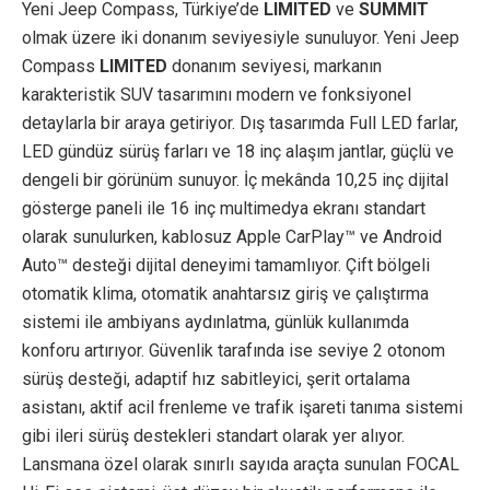
Yeni Jeep Compass, Türkiye’de
LIMITED
ve
SUMMIT
olmak üzere iki donanım seviyesiyle sunuluyor. Yeni Jeep
Compass
LIMITED
donanım seviyesi, markanın
karakteristik SUV tasarımını modern ve fonksiyonel
detaylarla bir araya getiriyor. Dış tasarımda Full LED farlar,
LED gündüz sürüş farları ve 18 inç alaşım jantlar, güçlü ve
dengeli bir görünüm sunuyor. İç mekânda 10,25 inç dijital
gösterge paneli ile 16 inç multimedya ekranı standart
olarak sunulurken, kablosuz Apple CarPlay™ ve Android
Auto™ desteği dijital deneyimi tamamlıyor. Çift bölgeli
otomatik klima, otomatik anahtarsız giriş ve çalıştırma
sistemi ile ambiyans aydınlatma, günlük kullanımda
konforu artırıyor. Güvenlik tarafında ise seviye 2 otonom
sürüş desteği, adaptif hız sabitleyici, şerit ortalama
asistanı, aktif acil frenleme ve trafik işareti tanıma sistemi
gibi ileri sürüş destekleri standart olarak yer alıyor.
Lansmana özel olarak sınırlı sayıda araçta sunulan FOCAL