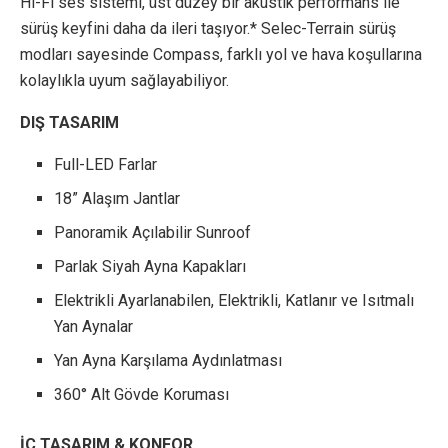
Hi-Fi ses sistemi, üst düzey bir akustik performans ile
sürüş keyfini daha da ileri taşıyor.* Selec-Terrain sürüş
modları sayesinde Compass, farklı yol ve hava koşullarına
kolaylıkla uyum sağlayabiliyor.
DIŞ TASARIM
Full-LED Farlar
18” Alaşım Jantlar
Panoramik Açılabilir Sunroof
Parlak Siyah Ayna Kapakları
Elektrikli Ayarlanabilen, Elektrikli, Katlanır ve Isıtmalı
Yan Aynalar
Yan Ayna Karşılama Aydınlatması
360° Alt Gövde Koruması
İÇ TASARIM & KONFOR