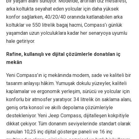
bir yaşam alanı sunuyor. Modelde, artırılan diz mesafesi,
arka koltukta seyahat eden yolcular için daha yüksek
konfor sağlarken, 40/20/40 oranında katlanabilen arka
koltuklar ve 550 litrelik bagaj hacmi, Compass’ı günlük
yaşamdan uzun yolculuklara kadar her senaryoya uyumlu
hale getiriyor.
Rafine, kullanışlı ve dijital çözümlerle donatılan iç
mekân
Yeni Compass’ın iç mekânında modern, sade ve kaliteli bir
tasarım anlayışı hâkim. Yumuşak dokulu yüzeyler, kaliteli
kaplamalar ve ergonomik yerleşim, sürücü ve yolcular için
konforlu bir atmosfer yaratıyor. 34 litrelik ön saklama alanı,
geniş orta konsol ve akıllı depolama çözümleriyle
destekleniyor. Yeni Jeep Compass, dijitalleşen kokpitiyle
dikkat çekiyor. Tüm donanım seviyelerinde standart olarak
sunulan 10,25 inç dijital gösterge paneli ve 16 inç