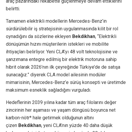
araç pazarındaki rekabette güçlenmeye devam ettiklerini
belirtti.
Tamamen elektrikli modellerin Mercedes-Benz’in
sürdürülebilir iş stratejisinin uygulanmasında kilit bir rol
oynadığını da sözlerine ekleyen
Bekdikhan
, “Elektrikli
dönüşümün hızını müşterilerin istekleri ve mobilite
ihtiyaçları belirliyor. Yeni CLA’yı 48 volt teknolojisine ve
şanzımana entegre edilmiş bir elektrik motoruna sahip
hibrit olarak 2026’nın ilk çeyreğinde Türkiye’de de satışa
sunacağız.” diyerek CLA model ailesinin modüler
mimarisinin, Mercedes-Benz’e sürüş konsepti ve üretimde
maksimum esneklik sağladığını vurguladı.
Hedeflerinin 2039 yılına kadar tüm araç filolarını değer
zincirinin her aşaması ve yaşam döngüsü boyunca net
karbon-nötr* hale getirmek olduğunun altını
çizen
Bekdikhan
, yeni CLA’nın yüzde 40 daha düşük