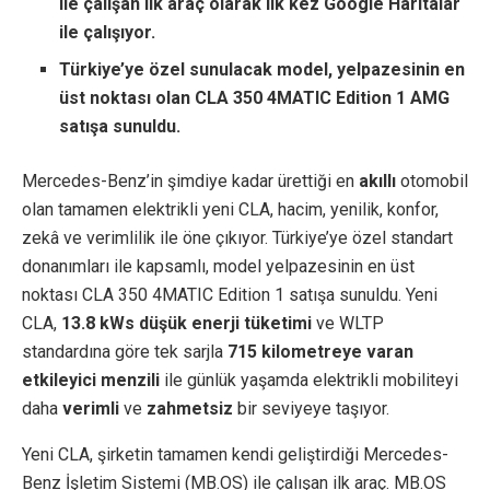
ile çalışan ilk araç olarak ilk kez Google Haritalar
ile çalışıyor.
Türkiye’ye özel sunulacak model, yelpazesinin en
üst noktası olan CLA 350 4MATIC Edition 1 AMG
satışa sunuldu.
Mercedes-Benz’in şimdiye kadar ürettiği en
akıllı
otomobil
olan tamamen elektrikli yeni CLA, hacim, yenilik, konfor,
zekâ ve verimlilik ile öne çıkıyor. Türkiye’ye özel standart
donanımları ile kapsamlı, model yelpazesinin en üst
noktası CLA 350 4MATIC Edition 1 satışa sunuldu. Yeni
CLA,
13.8 kWs düşük enerji tüketimi
ve WLTP
standardına göre tek sarjla
715 kilometreye varan
etkileyici menzili
ile günlük yaşamda elektrikli mobiliteyi
daha
verimli
ve
zahmetsiz
bir seviyeye taşıyor.
Yeni CLA, şirketin tamamen kendi geliştirdiği Mercedes-
Benz İşletim Sistemi (MB.OS) ile çalışan ilk araç. MB.OS