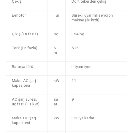
Çekiş
Dört tekerden çekiş
E-motor
Tür
Sürekli uyarımlı senkron
makine (iki hızlı)
Çıkış (En fazla)
bg
354 bg
Tork (En fazla)
N
515
m
Batarya türü
Lityum-iyon
Maks. AC şarj
kW
11
kapasitesi
AC şarj süresi,
sa
9
üç fazlı (11 kW)
at
Maks. DC şarj
kW
320’ye kadar
kapasitesi