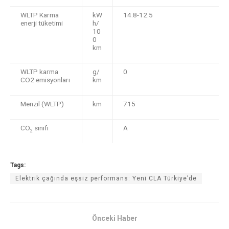
WLTP Karma
kW
14.8-12.5
enerji tüketimi
h/
10
0
km
WLTP karma
g/
0
CO2 emisyonları
km
Menzil (WLTP)
km
715
CO
sınıfı
A
2
Tags:
Elektrik çağında eşsiz performans: Yeni CLA Türkiye’de
Önceki Haber