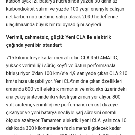
karbon ayak izi, batarya hücresinde yüzde 30 daha az
karbondioksit salımı ve yüzde 100 yeşil enerjiyle çalışan
net karbon nötr üretime sahip olarak 2039 hedeflerine
ulaşılmasında büyük bir rol oynadığını söyledi.
Verimli, zahmetsiz, güçlü: Yeni CLA ile elektrik
çağında yeni bir standart
715 kilometreye kadar menzili olan CLA 350 4MATIC,
yüksek verimliliği sürüş keyfi ve üstün performansla
birleştiriyor. 0’dan 100 km/s’e 4,9 saniyede çıkan CLA 210
km/s hıza ulaşabiliyor. Yeni CLA’nın öne çıkan özellikleri
arasında 800 volt elektrik mimarisi ve arka aks üzerindeki
ana çekiş ünitesinde iki vitesli şanzıman yer alıyor. 800
volt sistemi, verimliliği ve performansı en üst düzeye
çıkarıyor ve yeni batarya nesliyle şarj süresini önemli
ölçüde azaltıyor. Tamamen elektrikli yeni CLA, yalnızca 10
dakikada 300 kilometreden fazla menzil gidecek kadar