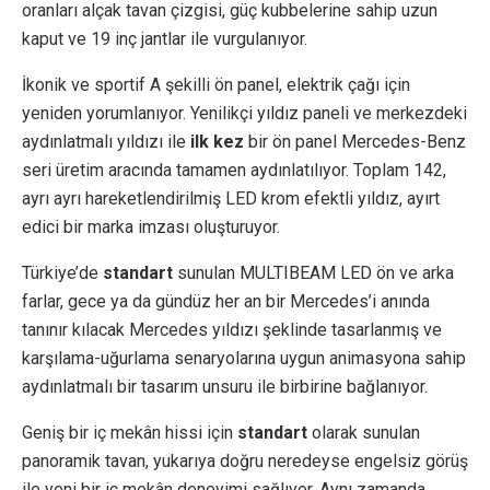
oranları alçak tavan çizgisi, güç kubbelerine sahip uzun
kaput ve 19 inç jantlar ile vurgulanıyor.
İkonik ve sportif A şekilli ön panel, elektrik çağı için
yeniden yorumlanıyor. Yenilikçi yıldız paneli
ve merkezdeki
aydınlatmalı yıldızı ile
ilk kez
bir ön panel Mercedes-Benz
seri üretim aracında tamamen aydınlatılıyor. Toplam 142,
ayrı ayrı hareketlendirilmiş LED krom efektli yıldız, ayırt
edici bir marka imzası oluşturuyor.
Türkiye’de
standart
sunulan MULTIBEAM LED ön ve arka
farlar, gece ya da gündüz her an bir Mercedes’i anında
tanınır kılacak Mercedes yıldızı şeklinde tasarlanmış ve
karşılama-uğurlama senaryolarına uygun animasyona sahip
aydınlatmalı bir tasarım unsuru ile birbirine bağlanıyor.
Geniş bir iç mekân hissi için
standart
olarak sunulan
panoramik tavan, yukarıya doğru neredeyse engelsiz görüş
ile yeni bir iç mekân deneyimi sağlıyor. Aynı zamanda