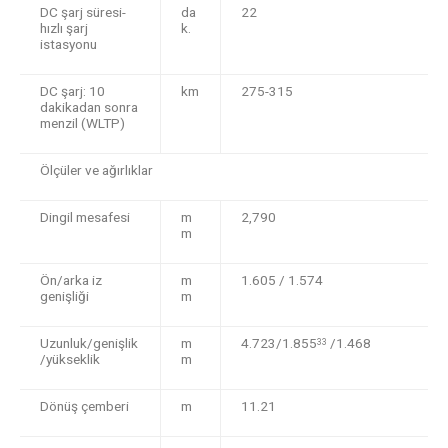
DC şarj süresi-
da
22
hızlı şarj
k.
istasyonu
DC şarj: 10
km
275-315
dakikadan sonra
menzil (WLTP)
Ölçüler ve ağırlıklar
Dingil mesafesi
m
2,790
m
Ön/arka iz
m
1.605 / 1.574
genişliği
m
Uzunluk/genişlik
m
4.723/1.855
/1.468
33
/yükseklik
m
Dönüş çemberi
m
11.21