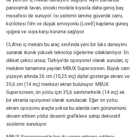
panoramik tavan, önceki modele kıyasla daha geniş baş
mesafesi de sunuyor. Isı yalıtımlı lamine güvenlik camı,
kızılötesi film ve düşük emisyonlu (LowE) kaplama güneş
ışığına ve ısıya karşı koruma sağlıyor.
CLA’nın iç mekânı bu araç sınıfında yeni bir lüks deneyimi
sunarak ikonik yüksek teknoloji öğelerine odaklanılıyor. En
dikkat çekici unsur, Türkiye’de opsiyonel olarak sunulan, iç
mekânın tamamına yayılan MBUX Superscreen. Büyük cam
yüzeyin altında 26 cm (10,25 inç) dijital gösterge ekranı ve
35,6 cm (14 inç) merkezi ekran bulunuyor. MBUX
Superscreen, ön yolcu için 35,6 santimetrelik (14 inç) ek
bir ekranla opsiyonel olarak sunulacak. Eğer ön yolcu
ekranı opsiyonu araçta yoksa bu alanda cam görünümünü
devam ettiren yıldız desenli grafiklere sahip dekoratif
süsleme sunuluyor.
MBUX Superscreen’in her iki ucuna entegre edilmiş