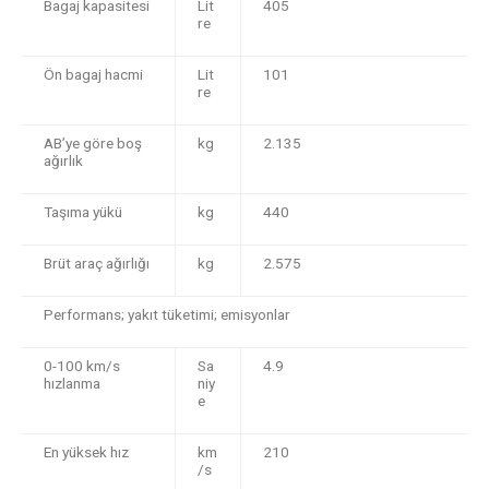
Bagaj kapasitesi
Lit
405
re
Ön bagaj hacmi
Lit
101
re
AB’ye göre boş
kg
2.135
ağırlık
Taşıma yükü
kg
440
Brüt araç ağırlığı
kg
2.575
Performans; yakıt tüketimi; emisyonlar
0-100 km/s
Sa
4.9
hızlanma
niy
e
En yüksek hız
km
210
/s