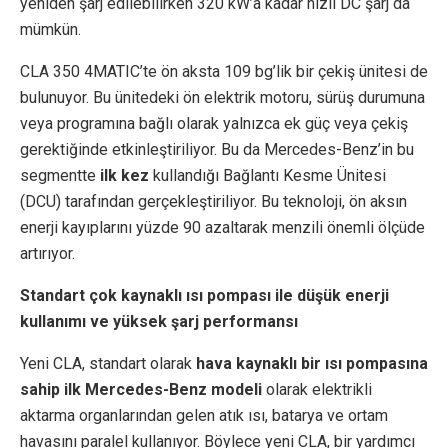
yeniden şarj edilebilirken 320 kW’a kadar hızlı DC şarj da
mümkün.
CLA 350 4MATIC’te ön aksta 109 bg’lik bir çekiş ünitesi de
bulunuyor. Bu ünitedeki ön elektrik motoru, sürüş durumuna
veya programına bağlı olarak yalnızca ek güç veya çekiş
gerektiğinde etkinleştiriliyor. Bu da Mercedes-Benz’in bu
segmentte
ilk kez
kullandığı Bağlantı Kesme Ünitesi
(DCU) tarafından gerçekleştiriliyor. Bu teknoloji, ön aksın
enerji kayıplarını yüzde 90 azaltarak menzili önemli ölçüde
artırıyor.
Standart çok kaynaklı ısı pompası ile düşük enerji
kullanımı ve yüksek şarj performansı
Yeni CLA, standart olarak
hava kaynaklı bir ısı pompasına
sahip ilk Mercedes-Benz modeli
olarak elektrikli
aktarma organlarından gelen atık ısı, batarya ve ortam
havasını paralel kullanıyor. Böylece yeni CLA, bir yardımcı