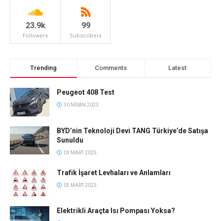
23.9k
99
Followers
Subscribers
Trending
Comments
Latest
Peugeot 408 Test
30 NISAN 2023
BYD’nin Teknoloji Devi TANG Türkiye’de Satışa
Sunuldu
03 MART 2025
Trafik İşaret Levhaları ve Anlamları
05 MART 2023
Elektrikli Araçta Isı Pompası Yoksa?