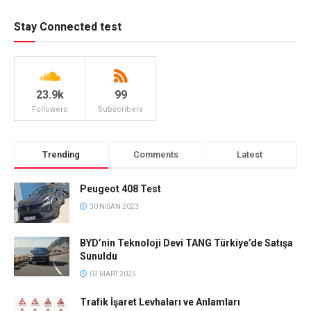
Stay Connected test
23.9k
99
Followers
Subscribers
Trending
Comments
Latest
Peugeot 408 Test
30 NISAN 2023
BYD’nin Teknoloji Devi TANG Türkiye’de Satışa
Sunuldu
03 MART 2025
Trafik İşaret Levhaları ve Anlamları