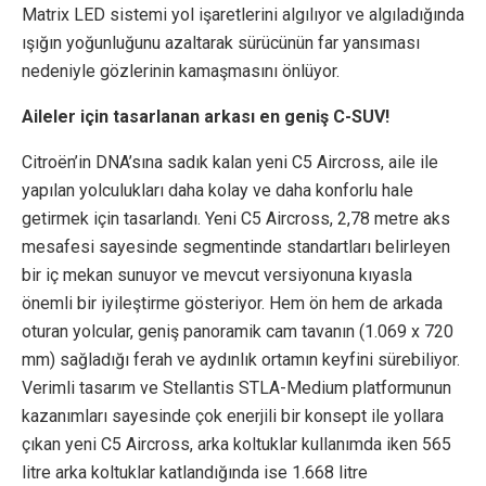
Matrix LED sistemi yol işaretlerini algılıyor ve algıladığında
ışığın yoğunluğunu azaltarak sürücünün far yansıması
nedeniyle gözlerinin kamaşmasını önlüyor.
Aileler için tasarlanan arkası en geniş C-SUV!
Citroën’in DNA’sına sadık kalan yeni C5 Aircross, aile ile
yapılan yolculukları daha kolay ve daha konforlu hale
getirmek için tasarlandı. Yeni C5 Aircross, 2,78 metre aks
mesafesi sayesinde segmentinde standartları belirleyen
bir iç mekan sunuyor ve mevcut versiyonuna kıyasla
önemli bir iyileştirme gösteriyor. Hem ön hem de arkada
oturan yolcular, geniş panoramik cam tavanın (1.069 x 720
mm) sağladığı ferah ve aydınlık ortamın keyfini sürebiliyor.
Verimli tasarım ve Stellantis STLA-Medium platformunun
kazanımları sayesinde çok enerjili bir konsept ile yollara
çıkan yeni C5 Aircross, arka koltuklar kullanımda iken 565
litre arka koltuklar katlandığında ise 1.668 litre