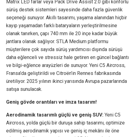
Matrix LED farlar veya Pack Drive Assist 2.0 gibi konforlu
sürüş destek sistemleri sayesinde daha fazla güvenlik
seçeneği sunuyor. Akıllı tasarımı, yaşama alanından hiçbir
kayıp yaşamadan farklı bataryaların yerleştirilmesine
olanak tanırken, çapı 740 mm ile 20 inçe kadar büyük
jantlara olanak sağlıyor. STLA Medium platformu
müşterilere çok sayıda sürüş yardımcısı dışında sürüşü
daha eğlenceli ve stressiz hale getiren en güncel bağlantı
ve bilgi-eğlence arayüzleri de sunuyor. Yeni C5 Aircross,
Fransa’da geliştirildi ve Citroën’in Rennes fabrikasında
üretiliyor. 2025 yılının ikinci yarısında Avrupa pazarlarında
satışa sunulacak.
Geniş gövde orantıları ve imza tasarım!
Aerodinamik tasarımlı güçlü ve geniş SUV:
Yeni C5
Aircross, yolda güçlü bir duruşa sahip tasarımı, optimize
edilmiş aerodinamik yapısı ve geniş iç mekânı ile öne