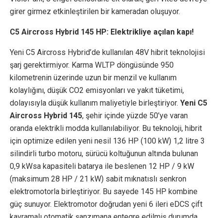
girer girmez etkinleştirilen bir kameradan oluşuyor.
C5 Aircross Hybrid 145 HP: Elektrikliye açılan kapı!
Yeni C5 Aircross Hybrid’de kullanılan 48V hibrit teknolojisi
şarj gerektirmiyor. Karma WLTP döngüsünde 950
kilometrenin üzerinde uzun bir menzil ve kullanım
kolaylığını, düşük CO2 emisyonları ve yakıt tüketimi,
dolayısıyla düşük kullanım maliyetiyle birleştiriyor.
Yeni C5
Aircross Hybrid 145
, şehir içinde yüzde 50’ye varan
oranda elektrikli modda kullanılabiliyor. Bu teknoloji, hibrit
için optimize edilen yeni nesil 136 HP (100 kW) 1,2 litre 3
silindirli turbo motoru, sürücü koltuğunun altında bulunan
0,9 kWsa kapasiteli batarya ile beslenen 12 HP / 9 kW
(maksimum 28 HP / 21 kW) sabit mıknatıslı senkron
elektromotorla birleştiriyor. Bu sayede 145 HP kombine
güç sunuyor. Elektromotor doğrudan yeni 6 ileri eDCS çift
kavramalı otomatik şanzımana entegre edilmiş durumda.