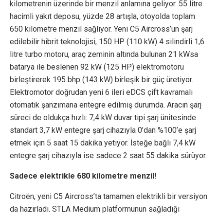
kilometrenin üzerinde bir menzil anlamına geliyor. 55 litre
hacimli yakıt deposu, yüzde 28 artışla, otoyolda toplam
650 kilometre menzil sağlıyor. Yeni C5 Aircross’un şarj
edilebilir hibrit teknolojisi, 150 HP (110 kW) 4 silindirli 1,6
litre turbo motoru, araç zeminin altında bulunan 21 kWsa
batarya ile beslenen 92 kW (125 HP) elektromotoru
birleştirerek 195 bhp (143 kW) birleşik bir güç üretiyor.
Elektromotor doğrudan yeni 6 ileri eDCS çift kavramalı
otomatik şanzımana entegre edilmiş durumda. Aracın şarj
süreci de oldukça hızlı: 7,4 kW duvar tipi şarj ünitesinde
standart 3,7 kW entegre şarj cihazıyla 0’dan %100’e şarj
etmek için 5 saat 15 dakika yetiyor. İsteğe bağlı 7,4 kW
entegre şarj cihazıyla ise sadece 2 saat 55 dakika sürüyor.
Sadece elektrikle 680 kilometre menzil!
Citroën, yeni C5 Aircross’ta tamamen elektrikli bir versiyon
da hazırladı. STLA Medium platformunun sağladığı