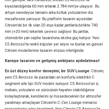
kıyaslandığında 60 mm artarak 2.784 mm’ye ulaşıyor.. Bu
artışın neredeyse tamamı arka koltuk yolcularının diz
mesafesine yansıyor. Bu platform tasarım açısından
Citroën’de bir ilk olan 20 inçe kadar jantlarla birlikte 740
mm (+20 mm) tekerlek çevresi sağlıyor. Bu jantlar,
otomobilin yan cephe tasarımına ekstra güç katıyor. Yeni
C5 Aircross’ta renkli klipsler yer alıyor ve bunlar en güncel
Citroën modellerinin tasarım imzası niteliğinde.
Kanepe tasarımı ve gelişmiş ambiyans aydınlatması!
En üst düzey konfor deneyimi, bir SUV Lounge:
Citroën,
yeni C5 Aircross ile pazardaki en konforlu elektrikli C
segment aile tipi SUV modeli sunuyor. C5 Aircross’un iç
mekanı, yolcuların ve sürücünün hayatını olabildiğince
kolaylaştırarak, kendilerini iyi hissedecekleri bir atmosfer
yaratmayı amaçlayan Citroën’in C-Zen Lounge mimarisi
prensiplerine göre tasarlandı. Yeni Citroën C5 Aircross’ta