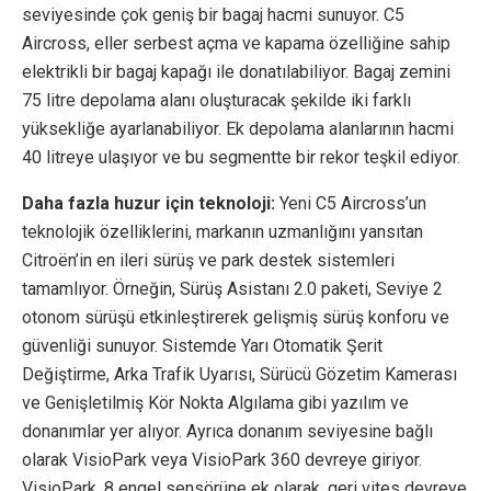
seviyesinde çok geniş bir bagaj hacmi sunuyor. C5
Aircross, eller serbest açma ve kapama özelliğine sahip
elektrikli bir bagaj kapağı ile donatılabiliyor. Bagaj zemini
75 litre depolama alanı oluşturacak şekilde iki farklı
yüksekliğe ayarlanabiliyor. Ek depolama alanlarının hacmi
40 litreye ulaşıyor ve bu segmentte bir rekor teşkil ediyor.
Daha fazla huzur için teknoloji:
Yeni C5 Aircross’un
teknolojik özelliklerini, markanın uzmanlığını yansıtan
Citroën’in en ileri sürüş ve park destek sistemleri
tamamlıyor. Örneğin, Sürüş Asistanı 2.0 paketi, Seviye 2
otonom sürüşü etkinleştirerek gelişmiş sürüş konforu ve
güvenliği sunuyor. Sistemde Yarı Otomatik Şerit
Değiştirme, Arka Trafik Uyarısı, Sürücü Gözetim Kamerası
ve Genişletilmiş Kör Nokta Algılama gibi yazılım ve
donanımlar yer alıyor. Ayrıca donanım seviyesine bağlı
olarak VisioPark veya VisioPark 360 devreye giriyor.
VisioPark, 8 engel sensörüne ek olarak, geri vites devreye