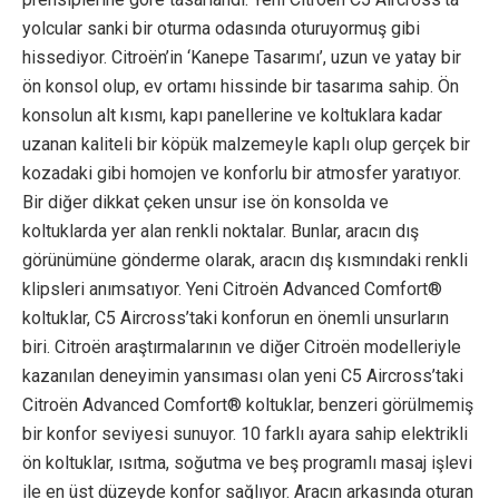
yolcular sanki bir oturma odasında oturuyormuş gibi
hissediyor. Citroën’in ‘Kanepe Tasarımı’, uzun ve yatay bir
ön konsol olup, ev ortamı hissinde bir tasarıma sahip. Ön
konsolun alt kısmı, kapı panellerine ve koltuklara kadar
uzanan kaliteli bir köpük malzemeyle kaplı olup gerçek bir
kozadaki gibi homojen ve konforlu bir atmosfer yaratıyor.
Bir diğer dikkat çeken unsur ise ön konsolda ve
koltuklarda yer alan renkli noktalar. Bunlar, aracın dış
görünümüne gönderme olarak, aracın dış kısmındaki renkli
klipsleri anımsatıyor. Yeni Citroën Advanced Comfort®
koltuklar, C5 Aircross’taki konforun en önemli unsurların
biri. Citroën araştırmalarının ve diğer Citroën modelleriyle
kazanılan deneyimin yansıması olan yeni C5 Aircross’taki
Citroën Advanced Comfort® koltuklar, benzeri görülmemiş
bir konfor seviyesi sunuyor. 10 farklı ayara sahip elektrikli
ön koltuklar, ısıtma, soğutma ve beş programlı masaj işlevi
ile en üst düzeyde konfor sağlıyor. Aracın arkasında oturan