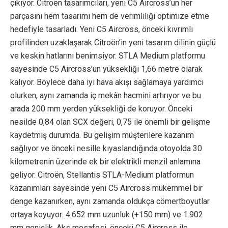
çıkıyor. Citroën tasarımcıları, yeni C5 Aircross’un her
parçasını hem tasarımı hem de verimliliği optimize etme
hedefiyle tasarladı. Yeni C5 Aircross, önceki kıvrımlı
profilinden uzaklaşarak Citroën’in yeni tasarım dilinin güçlü
ve keskin hatlarını benimsiyor. STLA Medium platformu
sayesinde C5 Aircross’un yüksekliği 1,66 metre olarak
kalıyor. Böylece daha iyi hava akışı sağlamaya yardımcı
olurken, aynı zamanda iç mekân hacmini artırıyor ve bu
arada 200 mm yerden yüksekliği de koruyor. Önceki
nesilde 0,84 olan SCX değeri, 0,75 ile önemli bir gelişme
kaydetmiş durumda. Bu gelişim müşterilere kazanım
sağlıyor ve önceki nesille kıyaslandığında otoyolda 30
kilometrenin üzerinde ek bir elektrikli menzil anlamına
geliyor. Citroën, Stellantis STLA-Medium platformun
kazanımları sayesinde yeni C5 Aircross mükemmel bir
denge kazanırken, aynı zamanda oldukça cömertboyutlar
ortaya koyuyor: 4.652 mm uzunluk (+150 mm) ve 1.902
mm genişlik. Aks mesafesi, önceki C5 Aircross ile