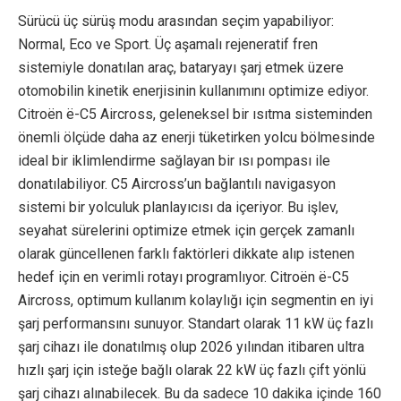
Sürücü üç sürüş modu arasından seçim yapabiliyor:
Normal, Eco ve Sport. Üç aşamalı rejeneratif fren
sistemiyle donatılan araç, bataryayı şarj etmek üzere
otomobilin kinetik enerjisinin kullanımını optimize ediyor.
Citroën ë-C5 Aircross, geleneksel bir ısıtma sisteminden
önemli ölçüde daha az enerji tüketirken yolcu bölmesinde
ideal bir iklimlendirme sağlayan bir ısı pompası ile
donatılabiliyor. C5 Aircross’un bağlantılı navigasyon
sistemi bir yolculuk planlayıcısı da içeriyor. Bu işlev,
seyahat sürelerini optimize etmek için gerçek zamanlı
olarak güncellenen farklı faktörleri dikkate alıp istenen
hedef için en verimli rotayı programlıyor. Citroën ë-C5
Aircross, optimum kullanım kolaylığı için segmentin en iyi
şarj performansını sunuyor. Standart olarak 11 kW üç fazlı
şarj cihazı ile donatılmış olup 2026 yılından itibaren ultra
hızlı şarj için isteğe bağlı olarak 22 kW üç fazlı çift yönlü
şarj cihazı alınabilecek. Bu da sadece 10 dakika içinde 160