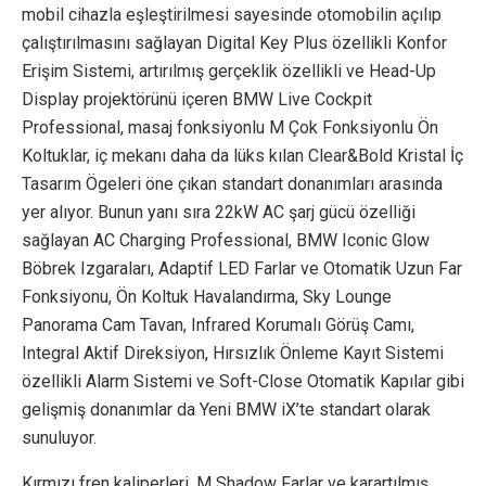
mobil cihazla eşleştirilmesi sayesinde otomobilin açılıp
çalıştırılmasını sağlayan Digital Key Plus özellikli Konfor
Erişim Sistemi, artırılmış gerçeklik özellikli ve Head-Up
Display projektörünü içeren BMW Live Cockpit
Professional, masaj fonksiyonlu M Çok Fonksiyonlu Ön
Koltuklar, iç mekanı daha da lüks kılan Clear&Bold Kristal İç
Tasarım Ögeleri öne çıkan standart donanımları arasında
yer alıyor. Bunun yanı sıra 22kW AC şarj gücü özelliği
sağlayan AC Charging Professional, BMW Iconic Glow
Böbrek Izgaraları, Adaptif LED Farlar ve Otomatik Uzun Far
Fonksiyonu, Ön Koltuk Havalandırma, Sky Lounge
Panorama Cam Tavan, Infrared Korumalı Görüş Camı,
Integral Aktif Direksiyon, Hırsızlık Önleme Kayıt Sistemi
özellikli Alarm Sistemi ve Soft-Close Otomatik Kapılar gibi
gelişmiş donanımlar da Yeni BMW iX’te standart olarak
sunuluyor.
Kırmızı fren kaliperleri, M Shadow Farlar ve karartılmış