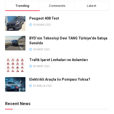
Trending
Comments
Latest
Peugeot 408 Test
30 NISAN 2023
BYD’nin Teknoloji Devi TANG Türkiye’de Satışa
Sunuldu
03 MART 2025
Trafik İşaret Levhaları ve Anlamları
05 MART 2023
Elektrikli Araçta Isı Pompası Yoksa?
24 ARALIK 2025
Recent News