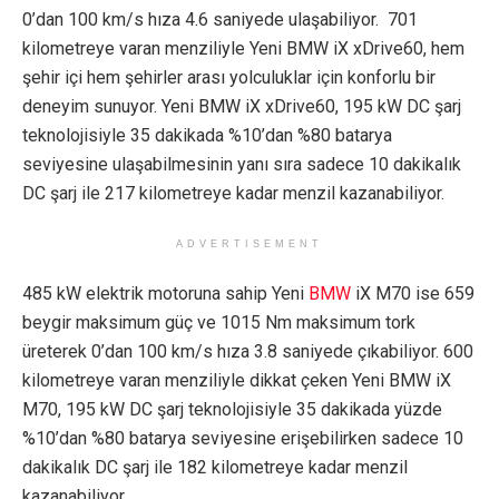
0’dan 100 km/s hıza 4.6 saniyede ulaşabiliyor. 701
kilometreye varan menziliyle Yeni BMW iX xDrive60, hem
şehir içi hem şehirler arası yolculuklar için konforlu bir
deneyim sunuyor. Yeni BMW iX xDrive60, 195 kW DC şarj
teknolojisiyle 35 dakikada %10’dan %80 batarya
seviyesine ulaşabilmesinin yanı sıra sadece 10 dakikalık
DC şarj ile 217 kilometreye kadar menzil kazanabiliyor.
ADVERTISEMENT
485 kW elektrik motoruna sahip Yeni
BMW
iX M70 ise 659
beygir maksimum güç ve 1015 Nm maksimum tork
üreterek 0’dan 100 km/s hıza 3.8 saniyede çıkabiliyor. 600
kilometreye varan menziliyle dikkat çeken Yeni BMW iX
M70, 195 kW DC şarj teknolojisiyle 35 dakikada yüzde
%10’dan %80 batarya seviyesine erişebilirken sadece 10
dakikalık DC şarj ile 182 kilometreye kadar menzil
kazanabiliyor.