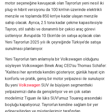
motor seçeneğine kavuşacak olan Tayron’un yeni nesil iki
plug-in hibrit versiyonu da 100 km’nin üzerinde elektrikli
menzile ve toplamda 850 km’ye kadar ulaşan menzile
sahip olacak. Ayrıca, 2.5 tona kadar çekme kapasitesiyle
Tayron, stil sahibi ve donanımlı bir çekici araç görevi
üstleniyor. Avrupa’da 10 Ekim’de ön satışa açılacak olan
Yeni Tayron’un 2025 yılı ilk çeyreğinde Türkiye’de satışa
sunulması planlanıyor.
Yeni Tayron’un tam anlamıyla bir Volkswagen olduğunu
söyleyen Volkswagen Binek Araç CEO’su Thomas Schäfer:
“Kalitesi her ayrıntıda kendini gösteriyor; günlük hayat için
konforlu ve pratik, geniş bir motor yelpazesi ile sunuluyor.
Bu yeni
Volkswagen
SUV ile büyüyen segmentteki
yelpazemizi daha da genişletiyor ve en çok satan
modelimiz Tiguan ile lüks SUV’umuz Touareg arasındaki
boşluğu kapatıyoruz. Tayron’un kendine sağlam bir yer
edineceğinden ve müşterilerimiz tarafından