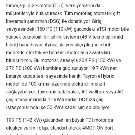
turboşarjlı dizel motor (TDI) versiyonlarını da
müşterileriyle buluşturacak. Tüm motorlar, otomatik çift
kavramalı şanzıman (DSG) ile donatılıyor. Giriş
seviyesindeki 150 PS (110 kW) gücündeki eTSI motor bile
yüksek teknolojili bir tahrik sistemi (48 V teknolojili mild
hibrit) barındırıyor. Ayrıca, iki yenilikçi plug-in hibrit
modelde elektrik ve benzinli motorların avantajları
birleştirilmiş. Bu motorlar, sırasıyla 204 PS (150 kW) ve
272 PS (200 kW) kombine güç sunuyor. 19.7 kWh net
batarya kapasitesi sayesinde her iki Tayron eHybrid
modeli de 100 km’nin üzerinde elektrikli menzil
sağlayabiliyor. Tayron’un bataryaları, AC wallbox veya AC
şarj istasyonlarında 11 kW’a kadar, DC hızlı şarj
istasyonlarında ise 50 kW’a kadar şarj edilebiliyor.
193 PS (142 kW) gücündeki en büyük TDI motor da
oldukça verimli olup, standart olarak 4MOTION dört