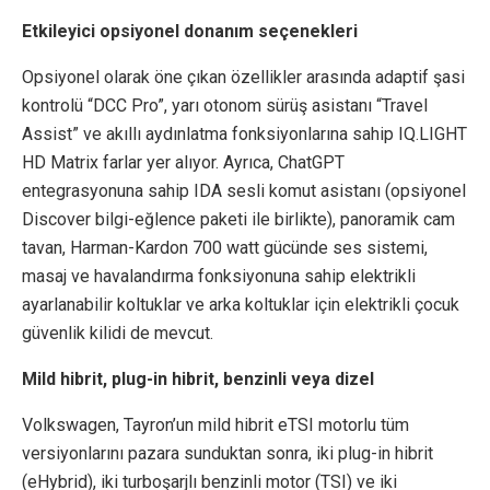
Etkileyici opsiyonel donanım seçenekleri
Opsiyonel olarak öne çıkan özellikler arasında adaptif şasi
kontrolü “DCC Pro”, yarı otonom sürüş asistanı “Travel
Assist” ve akıllı aydınlatma fonksiyonlarına sahip IQ.LIGHT
HD Matrix farlar yer alıyor. Ayrıca, ChatGPT
entegrasyonuna sahip IDA sesli komut asistanı (opsiyonel
Discover bilgi-eğlence paketi ile birlikte), panoramik cam
tavan, Harman-Kardon 700 watt gücünde ses sistemi,
masaj ve havalandırma fonksiyonuna sahip elektrikli
ayarlanabilir koltuklar ve arka koltuklar için elektrikli çocuk
güvenlik kilidi de mevcut.
Mild hibrit, plug-in hibrit, benzinli veya dizel
Volkswagen, Tayron’un mild hibrit eTSI motorlu tüm
versiyonlarını pazara sunduktan sonra, iki plug-in hibrit
(eHybrid), iki turboşarjlı benzinli motor (TSI) ve iki