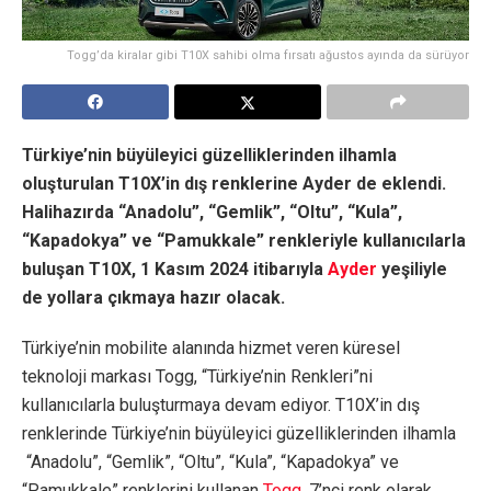
Togg’da kiralar gibi T10X sahibi olma fırsatı ağustos ayında da sürüyor
Türkiye’nin büyüleyici güzelliklerinden ilhamla
oluşturulan T10X’in dış renklerine Ayder de eklendi.
Halihazırda “Anadolu”, “Gemlik”, “Oltu”, “Kula”,
“Kapadokya” ve “Pamukkale” renkleriyle kullanıcılarla
buluşan T10X, 1 Kasım 2024 itibarıyla
Ayder
yeşiliyle
de yollara çıkmaya hazır olacak.
Türkiye’nin mobilite alanında hizmet veren küresel
teknoloji markası Togg, “Türkiye’nin Renkleri”ni
kullanıcılarla buluşturmaya devam ediyor. T10X’in dış
renklerinde Türkiye’nin büyüleyici güzelliklerinden ilhamla
“Anadolu”, “Gemlik”, “Oltu”, “Kula”, “Kapadokya” ve
“Pamukkale” renklerini kullanan
Togg,
7’nci renk olarak