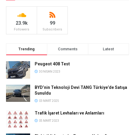
23.9k
99
Followers
Subscribers
Trending
Comments
Latest
Peugeot 408 Test
30 NISAN 2023
BYD’nin Teknoloji Devi TANG Türkiye’de Satışa
Sunuldu
03 MART 2025
Trafik İşaret Levhaları ve Anlamları
05 MART 2023