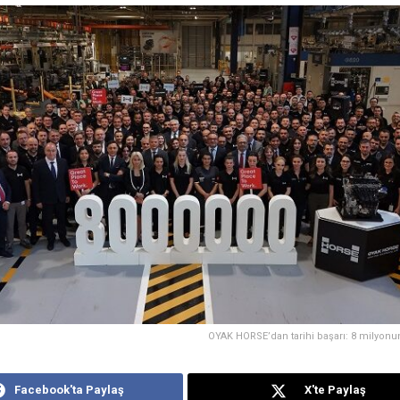
OYAK HORSE’dan tarihi başarı: 8 milyonu
Facebook'ta Paylaş
X'te Paylaş