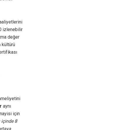
aliyetlerini
 izlenebilir
atma değer
 kültürü
rtifikası
meliyetini
r
aynı
ayisi için
içinde 8
ortaya