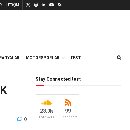
R
İLETİŞİM
PANYALAR
MOTORSPORLARI
TEST
Stay Connected test
AK
ı
23.9k
99
Followers
Subscribers
0