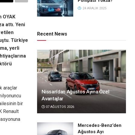
Pompası Yoksa?
24 ARALIK 2025
en OYAK
 attı. Yeni
retilen
Recent News
uştu. Türkiye
ma, yerli
htiyaçlarına
ektörü
k araçlar
Nissan’dan Ağustos Ayına Özel
milyonuncu
Avantajlar
ilesinin bir
07 AĞUSTOS 2026
K Renault
grasyonuna
Mercedes-Benz’den
Ağustos Ayı