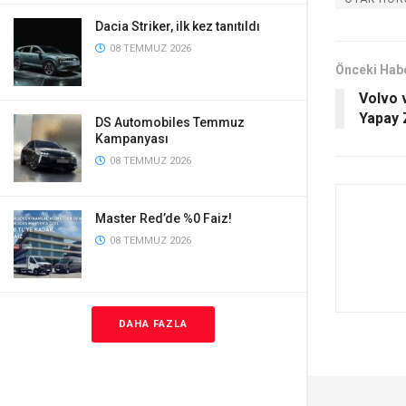
Dacia Striker, ilk kez tanıtıldı
08 TEMMUZ 2026
Önceki Hab
Volvo 
Yapay
DS Automobiles Temmuz
Kampanyası
08 TEMMUZ 2026
Master Red’de %0 Faiz!
08 TEMMUZ 2026
DAHA FAZLA