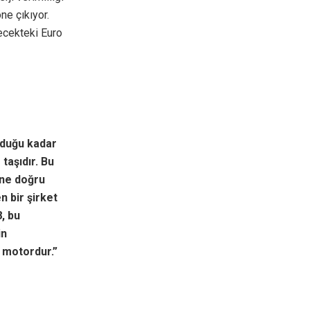
ne çıkıyor.
ecekteki Euro
lduğu kadar
taşıdır. Bu
ine doğru
n bir şirket
, bu
in
r motordur.”