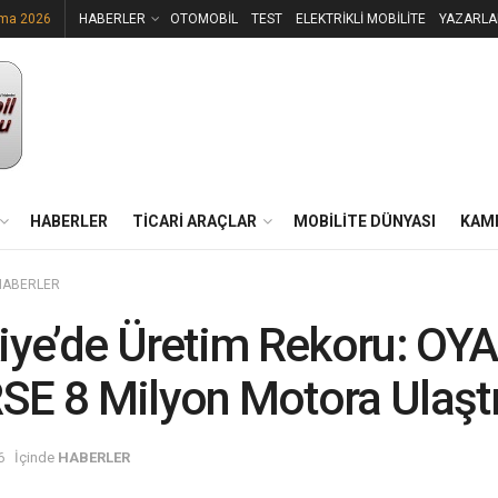
uma 2026
HABERLER
OTOMOBİL
TEST
ELEKTRİKLİ MOBİLİTE
YAZARLA
HABERLER
TİCARİ ARAÇLAR
MOBİLİTE DÜNYASI
KAM
HABERLER
iye’de Üretim Rekoru: OY
E 8 Milyon Motora Ulaşt
6
İçinde
HABERLER