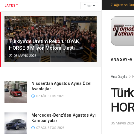
7 Ağustos C
LATEST
Filter
Türkiye’de Üretim Rekoru: OYAK
HORSE 8 Milyon Motora Ulaştı
05 MAYIS 2026
ANA SAYFA
Ana Sayfa
Nissan’dan Ağustos Ayına Özel
Türk
Avantajlar
07 AĞUSTOS 2026
HORS
Mercedes-Benz’den Ağustos Ayı
Kampanyaları
05 Mayıs 202
07 AĞUSTOS 2026