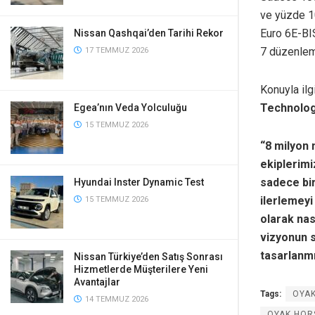
ve yüzde 10
Euro 6E-BI
Nissan Qashqai’den Tarihi Rekor
7 düzenlem
17 TEMMUZ 2026
Konuyla ilg
Technologi
Egea’nın Veda Yolculuğu
15 TEMMUZ 2026
“8 milyon
ekiplerimi
sadece bir
Hyundai Inster Dynamic Test
ilerlemeyi
15 TEMMUZ 2026
olarak nas
vizyonun s
tasarlanmı
Nissan Türkiye’den Satış Sonrası
Hizmetlerde Müşterilere Yeni
Avantajlar
Tags:
OYAK
14 TEMMUZ 2026
OYAK HORSE