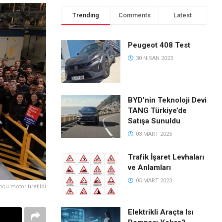
Trending
Comments
Latest
Peugeot 408 Test
30 NISAN 2023
BYD’nin Teknoloji Devi
TANG Türkiye’de
Satışa Sunuldu
03 MART 2025
Trafik İşaret Levhaları
ve Anlamları
05 MART 2023
ncu motor üretildi
Elektrikli Araçta Isı