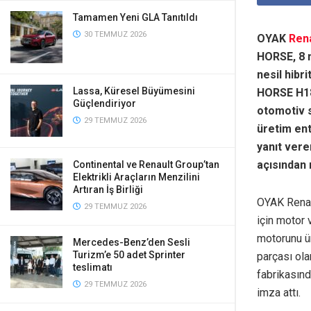
Tamamen Yeni GLA Tanıtıldı
30 TEMMUZ 2026
OYAK
Ren
HORSE, 8 m
nesil hibr
Lassa, Küresel Büyümesini
HORSE H18
Güçlendiriyor
otomotiv s
29 TEMMUZ 2026
üretim ent
yanıt vere
açısından 
Continental ve Renault Group’tan
Elektrikli Araçların Menzilini
Artıran İş Birliği
OYAK Renaul
29 TEMMUZ 2026
için motor
motorunu ür
Mercedes-Benz’den Sesli
Turizm’e 50 adet Sprinter
parçası ola
teslimatı
fabrikasınd
29 TEMMUZ 2026
imza attı.