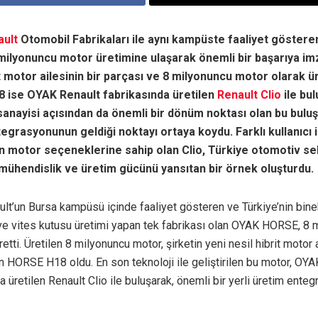
ault
Otomobil Fabrikaları ile aynı kampüste faaliyet göster
ilyonuncu motor üretimine ulaşarak önemli bir başarıya imza
it motor ailesinin bir parçası ve 8 milyonuncu motor olarak ü
 ise OYAK Renault fabrikasında üretilen
Renault Clio
ile bul
anayisi açısından da önemli bir dönüm noktası olan bu buluş
egrasyonunun geldiği noktayı ortaya koydu. Farklı kullanıcı i
n motor seçeneklerine sahip olan Clio, Türkiye otomotiv s
mühendislik ve üretim gücünü yansıtan bir örnek oluşturdu.
t’un Bursa kampüsü içinde faaliyet gösteren ve Türkiye’nin bine
 ve vites kutusu üretimi yapan tek fabrikası olan OYAK HORSE, 8 
etti. Üretilen 8 milyonuncu motor, şirketin yeni nesil hibrit motor a
n HORSE H18 oldu. En son teknoloji ile geliştirilen bu motor, OYA
a üretilen Renault Clio ile buluşarak, önemli bir yerli üretim ente