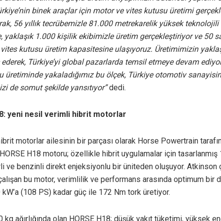
rkiye’nin binek araçlar için motor ve vites kutusu üretimi gerçekl
rak, 56 yıllık tecrübemizle 81.000 metrekarelik yüksek teknolojili
, yaklaşık 1.000 kişilik ekibimizle üretim gerçekleştiriyor ve 50 
vites kutusu üretim kapasitesine ulaşıyoruz. Üretimimizin yakla
ç ederek, Türkiye’yi global pazarlarda temsil etmeye devam ediyo
su üretiminde yakaladığımız bu ölçek, Türkiye otomotiv sanayisi
izi de somut şekilde yansıtıyor”
dedi.
 yeni nesil verimli hibrit motorlar
hibrit motorlar ailesinin bir parçası olarak Horse Powertrain taraf
n HORSE H18 motoru; özellikle hibrit uygulamalar için tasarlanmış 1,
irli ve benzinli direkt enjeksiyonlu bir üniteden oluşuyor. Atkinson
çalışan bu motor, verimlilik ve performans arasında optimum bir 
 kW’a (108 PS) kadar güç ile 172 Nm tork üretiyor.
kg ağırlığında olan HORSE H18; düşük yakıt tüketimi, yüksek ener