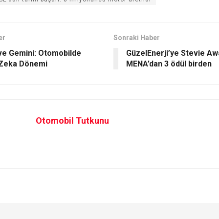
er
Sonraki Haber
ve Gemini: Otomobilde
GüzelEnerji’ye Stevie Aw
 Zeka Dönemi
MENA’dan 3 ödül birden
Otomobil Tutkunu