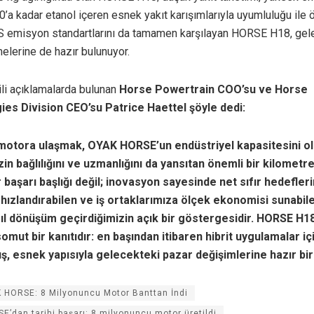
’a kadar etanol içeren esnek yakıt karışımlarıyla uyumluluğu ile ö
S emisyon standartlarını da tamamen karşılayan HORSE H18, gel
elerine de hazır bulunuyor.
ili açıklamalarda bulunan
Horse Powertrain COO’su ve Horse
es Division CEO’su Patrice Haettel şöyle dedi:
 motora ulaşmak, OYAK HORSE’un endüstriyel kapasitesini o
zin bağlılığını ve uzmanlığını da yansıtan önemli bir kilometre 
 başarı başlığı değil; inovasyon sayesinde net sıfır hedefler
 hızlandırabilen ve iş ortaklarımıza ölçek ekonomisi sunabile
ıl dönüşüm geçirdiğimizin açık bir göstergesidir. HORSE H18
omut bir kanıtıdır: en başından itibaren hibrit uygulamalar iç
ş, esnek yapısıyla gelecekteki pazar değişimlerine hazır bi
 HORSE: 8 Milyonuncu Motor Banttan İndi
’dan tarihi başarı: 8 milyonuncu motor üretildi