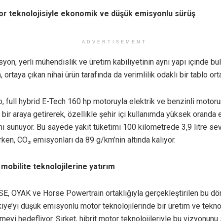
or teknolojisiyle ekonomik ve düşük emisyonlu sürüş
ADVERTISEMENT
yon, yerli mühendislik ve üretim kabiliyetinin aynı yapı içinde b
, ortaya çıkan nihai ürün tarafında da verimlilik odaklı bir tablo or
o, full hybrid E-Tech 160 hp motoruyla elektrik ve benzinli motor
 bir araya getirerek, özellikle şehir içi kullanımda yüksek oranda e
ı sunuyor. Bu sayede yakıt tüketimi 100 kilometrede 3,9 litre sev
ken, CO₂ emisyonları da 89 g/km’nin altında kalıyor.
mobilite teknolojilerine yatırım
, OYAK ve Horse Powertrain ortaklığıyla gerçekleştirilen bu d
rkiye’yi düşük emisyonlu motor teknolojilerinde bir üretim ve tekno
rmeyi hedefliyor. Şirket, hibrit motor teknolojileriyle bu vizyonun