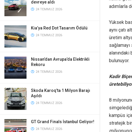
devreye aldı
adımlarla 
24 TEMMUZ 2026
Yüksek bası
Kia’ya Red Dot Tasarım Ödülü
aynı çatı a
24 TEMMUZ 2026
üretim alty
sağlamayı 
alanındaki 
Nissan’dan Avrupa’da Elektrikli
bulunuyor.
Rekoru
24 TEMMUZ 2026
Kadir Biçer
üretebiliyo
Skoda Karoq’ta 1 Milyon Barajı
Aşıldı
8 milyonun
24 TEMMUZ 2026
simgelediğ
kampüs için
GT Grand Finals İstanbul Geliyor!
stratejik bi
24 TEMMUZ 2026
milyonuncu 