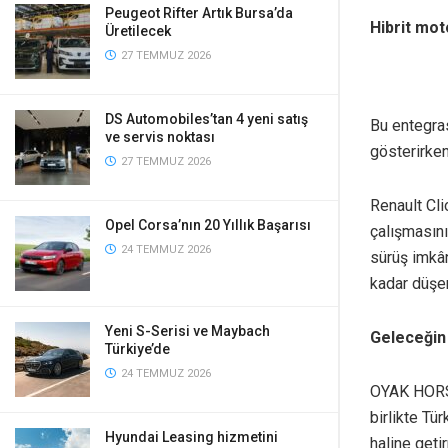
Peugeot Rifter Artık Bursa’da
Hibrit mot
Üretilecek
27 TEMMUZ 2026
DS Automobiles’tan 4 yeni satış
Bu entegras
ve servis noktası
gösterirken
27 TEMMUZ 2026
Renault Cli
Opel Corsa’nın 20 Yıllık Başarısı
çalışmasını
24 TEMMUZ 2026
sürüş imkân
kadar düşer
Yeni S-Serisi ve Maybach
Geleceğin 
Türkiye’de
24 TEMMUZ 2026
OYAK HORSE
birlikte Tü
Hyundai Leasing hizmetini
haline geti