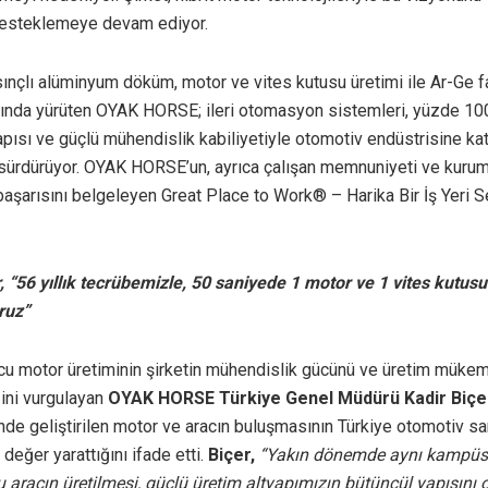
desteklemeye devam ediyor.
nçlı alüminyum döküm, motor ve vites kutusu üretimi ile Ar-Ge fa
ltında yürüten OYAK HORSE; ileri otomasyon sistemleri, yüzde 100
apısı ve güçlü mühendislik kabiliyetiyle otomotiv endüstrisine k
sürdürüyor. OYAK HORSE’un, ayrıca çalışan memnuniyeti ve kurum
başarısını belgeleyen Great Place to Work® – Harika Bir İş Yeri Se
, “56 yıllık tecrübemizle, 50 saniyede 1 motor ve 1 vites kutusu
ruz”
cu motor üretiminin şirketin mühendislik gücünü ve üretim mükem
ini vurgulayan
OYAK HORSE Türkiye Genel Müdürü Kadir Biçe
de geliştirilen motor ve aracın buluşmasının Türkiye otomotiv san
r değer yarattığını ifade etti.
Biçer,
“Yakın dönemde aynı kampüs 
aracın üretilmesi, güçlü üretim altyapımızın bütüncül yapısını 