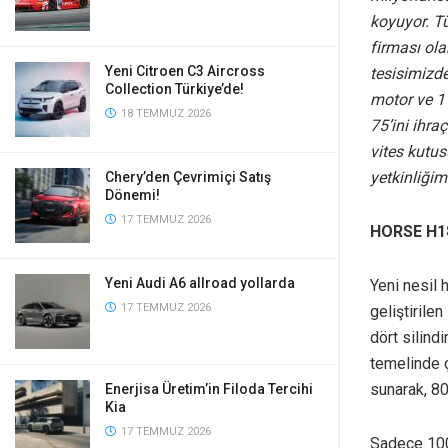
koyuyor. Tü
firması ola
Yeni Citroen C3 Aircross
tesisimizde
Collection Türkiye’de!
motor ve 1 
18 TEMMUZ 2026
75’ini ihra
vites kutu
yetkinliğim
Chery’den Çevrimiçi Satış
Dönemi!
17 TEMMUZ 2026
HORSE H18:
Yeni Audi A6 allroad yollarda
Yeni nesil 
17 TEMMUZ 2026
geliştirile
dört silind
temelinde 
sunarak, 80
Enerjisa Üretim’in Filoda Tercihi
Kia
17 TEMMUZ 2026
Sadece 100 