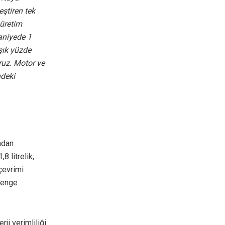
eştiren tek
 üretim
saniyede 1
şık yüzde
ruz. Motor ve
ndeki
ından
8 litrelik,
 çevrimi
denge
ji verimliliği