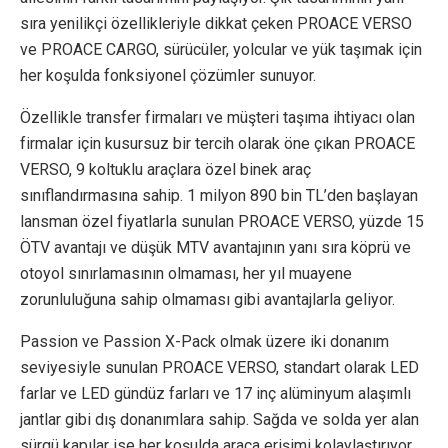
sıra yenilikçi özellikleriyle dikkat çeken PROACE VERSO
ve PROACE CARGO, sürücüler, yolcular ve yük taşımak için
her koşulda fonksiyonel çözümler sunuyor.
Özellikle transfer firmaları ve müşteri taşıma ihtiyacı olan
firmalar için kusursuz bir tercih olarak öne çıkan PROACE
VERSO, 9 koltuklu araçlara özel binek araç
sınıflandırmasına sahip. 1 milyon 890 bin TL’den başlayan
lansman özel fiyatlarla sunulan PROACE VERSO, yüzde 15
ÖTV avantajı ve düşük MTV avantajının yanı sıra köprü ve
otoyol sınırlamasının olmaması, her yıl muayene
zorunluluğuna sahip olmaması gibi avantajlarla geliyor.
Passion ve Passion X-Pack olmak üzere iki donanım
seviyesiyle sunulan PROACE VERSO, standart olarak LED
farlar ve LED gündüz farları ve 17 inç alüminyum alaşımlı
jantlar gibi dış donanımlara sahip. Sağda ve solda yer alan
sürgü kapılar ise her koşulda araca erişimi kolaylaştırıyor.