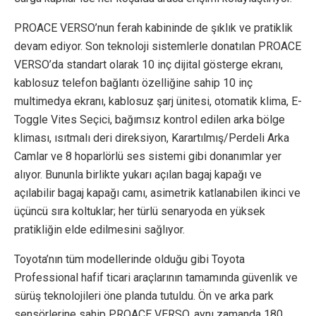
PROACE VERSO’nun ferah kabininde de şıklık ve pratiklik
devam ediyor. Son teknoloji sistemlerle donatılan PROACE
VERSO’da standart olarak 10 inç dijital gösterge ekranı,
kablosuz telefon bağlantı özelliğine sahip 10 inç
multimedya ekranı, kablosuz şarj ünitesi, otomatik klima, E-
Toggle Vites Seçici, bağımsız kontrol edilen arka bölge
kliması, ısıtmalı deri direksiyon, Karartılmış/Perdeli Arka
Camlar ve 8 hoparlörlü ses sistemi gibi donanımlar yer
alıyor. Bununla birlikte yukarı açılan bagaj kapağı ve
açılabilir bagaj kapağı camı, asimetrik katlanabilen ikinci ve
üçüncü sıra koltuklar; her türlü senaryoda en yüksek
pratikliğin elde edilmesini sağlıyor.
Toyota’nın tüm modellerinde olduğu gibi Toyota
Professional hafif ticari araçlarının tamamında güvenlik ve
sürüş teknolojileri öne planda tutuldu. Ön ve arka park
sensörlerine sahip PROACE VERSO, aynı zamanda 180