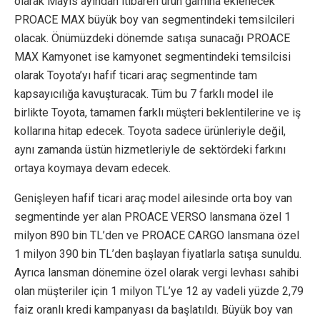
olarak Mayıs ayından itibaren ürün gamına eklenecek
PROACE MAX büyük boy van segmentindeki temsilcileri
olacak. Önümüzdeki dönemde satışa sunacağı PROACE
MAX Kamyonet ise kamyonet segmentindeki temsilcisi
olarak Toyota’yı hafif ticari araç segmentinde tam
kapsayıcılığa kavuşturacak. Tüm bu 7 farklı model ile
birlikte Toyota, tamamen farklı müşteri beklentilerine ve iş
kollarına hitap edecek. Toyota sadece ürünleriyle değil,
aynı zamanda üstün hizmetleriyle de sektördeki farkını
ortaya koymaya devam edecek.
Genişleyen hafif ticari araç model ailesinde orta boy van
segmentinde yer alan PROACE VERSO lansmana özel 1
milyon 890 bin TL’den ve PROACE CARGO lansmana özel
1 milyon 390 bin TL’den başlayan fiyatlarla satışa sunuldu.
Ayrıca lansman dönemine özel olarak vergi levhası sahibi
olan müşteriler için 1 milyon TL’ye 12 ay vadeli yüzde 2,79
faiz oranlı kredi kampanyası da başlatıldı. Büyük boy van