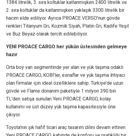
1384 litrelik, 3. sıra koltuklar katlanmışken 2400 litrelik ve
2. sıra koltuklar da katlanmışken yaklaşık 3300 litrelik bir
hacim elde ediliyor. Ayrıca PROACE VERSO’nun gövde
renkleri Titanyum Gri, Kozmik Siyah, Platin Gri, Kadife Yeşil
ve Buz Beyaz olarak tercih edilebiliyor.
YENİ PROACE CARGO her yükün üstesinden gelmeye
hazır
Orta boy van segmentinde yer alan ve yük taşıma odaklı
PROACE CARGO, KOBİ’ler, esnaflar ve yük taşıma ihtiyacı
olan firmalar için ideal özelliklere sahip. Türkiye’de uzun
gövde ve Flame donanım paketiyle 1 milyon 390 bin
TL’den satışa sunulan Yeni PROACE CARGO, kolay
kullanımı ve üst düzey yük taşıma kapasitesiyle öne
çıkıyor.
Toyota’nın şık hafif ticari araç tasarım dilini devam ettiren
Yeni PROACE CARGO, kabinde de konforu ve pratikliği bir