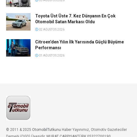
05 AĞUSTOS 2026
Toyota Üst Üste 7. Kez Dünyanın En Çok
Otomobil Satan Markası Oldu
02 AĞUSTOS 2026
Citroen’den Yılın İlk Yarısında Güçlü Büyüme
Performansı
01 AĞUSTOS 2026
© 2011 & 2025
OtomobilTutkunu
Haber Yayınımız, Otomotiv Gazeteciler
Derneği (OGD) Üyesidir. MURAT ÇARPIŞANTÜRK 05322700190