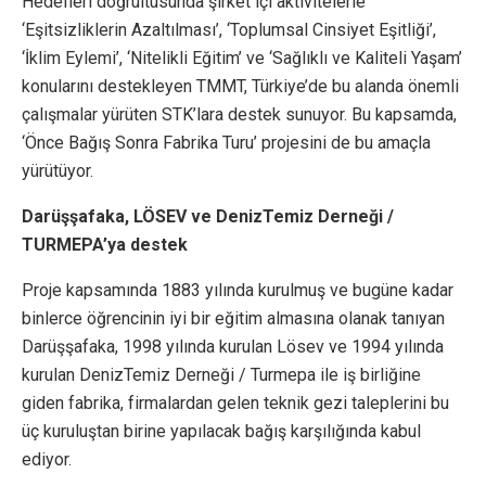
Hedefleri doğrultusunda şirket içi aktivitelerle
‘Eşitsizliklerin Azaltılması’, ‘Toplumsal Cinsiyet Eşitliği’,
‘İklim Eylemi’, ‘Nitelikli Eğitim’ ve ‘Sağlıklı ve Kaliteli Yaşam’
konularını destekleyen TMMT, Türkiye’de bu alanda önemli
çalışmalar yürüten STK’lara destek sunuyor. Bu kapsamda,
‘Önce Bağış Sonra Fabrika Turu’ projesini de bu amaçla
yürütüyor.
Darüşşafaka, LÖSEV ve DenizTemiz Derneği /
TURMEPA’ya destek
Proje kapsamında 1883 yılında kurulmuş ve bugüne kadar
binlerce öğrencinin iyi bir eğitim almasına olanak tanıyan
Darüşşafaka, 1998 yılında kurulan Lösev ve 1994 yılında
kurulan DenizTemiz Derneği / Turmepa ile iş birliğine
giden fabrika, firmalardan gelen teknik gezi taleplerini bu
üç kuruluştan birine yapılacak bağış karşılığında kabul
ediyor.