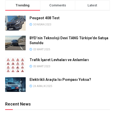
Trending
Comments
Latest
Peugeot 408 Test
30 NISAN 2023
BYD’nin Teknoloji Devi TANG Türkiye’de Satışa
Sunuldu
03 MART 2025
Trafik İşaret Levhaları ve Anlamları
05 MART 2023
Elektrikli Araçta Isı Pompası Yoksa?
24 ARALIK 2025
Recent News