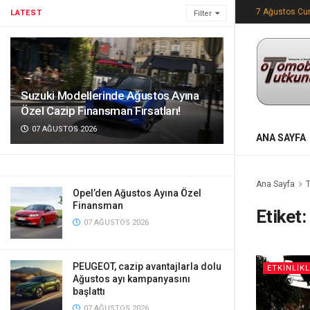
7 Ağustos C
LATEST
Filter
Suzuki Modellerinde Ağustos Ayına
Özel Cazip Finansman Fırsatları!
07 AĞUSTOS 2026
ANA SAYFA
Ana Sayfa
Opel’den Ağustos Ayına Özel
Finansman
Etiket:
07 AĞUSTOS 2026
PEUGEOT, cazip avantajlarla dolu
ETKİNLİK
Ağustos ayı kampanyasını
başlattı
07 AĞUSTOS 2026