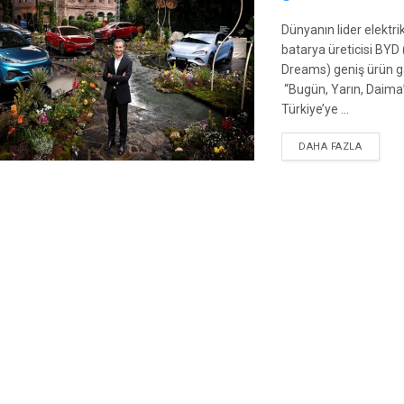
Dünyanın lider elektrik
batarya üreticisi BYD 
Dreams) geniş ürün 
“Bugün, Yarın, Daima
Türkiye’ye ...
DETAIL
DAHA FAZLA