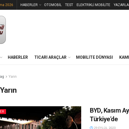
uma 2026
HABERLER
OTOMOBİL
TEST
ELEKTRİKLİ MOBİLİTE
YAZARLA
HABERLER
TİCARİ ARAÇLAR
MOBİLİTE DÜNYASI
KAM
Tag
Yarın
Yarın
BYD, Kasım Ay
LER
Türkiye’de
29 EYLÜL 2023