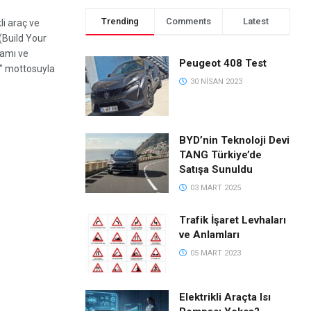
Trending
Comments
Latest
li araç ve
(Build Your
gamı ve
Peugeot 408 Test
” mottosuyla
30 NISAN 2023
S
BYD’nin Teknoloji Devi
TANG Türkiye’de
Satışa Sunuldu
03 MART 2025
Trafik İşaret Levhaları
ve Anlamları
05 MART 2023
Elektrikli Araçta Isı