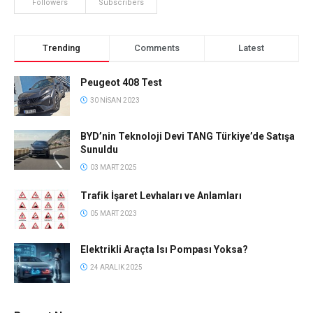
Followers
Subscribers
Trending
Comments
Latest
Peugeot 408 Test
30 NISAN 2023
BYD’nin Teknoloji Devi TANG Türkiye’de Satışa
Sunuldu
03 MART 2025
Trafik İşaret Levhaları ve Anlamları
05 MART 2023
Elektrikli Araçta Isı Pompası Yoksa?
24 ARALIK 2025