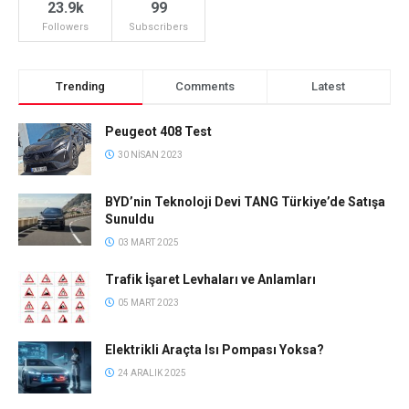
23.9k
99
Followers
Subscribers
Trending
Comments
Latest
Peugeot 408 Test
30 NISAN 2023
BYD’nin Teknoloji Devi TANG Türkiye’de Satışa
Sunuldu
03 MART 2025
Trafik İşaret Levhaları ve Anlamları
05 MART 2023
Elektrikli Araçta Isı Pompası Yoksa?
24 ARALIK 2025