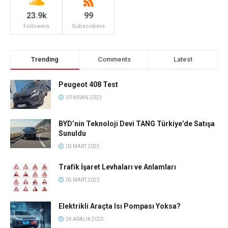
23.9k
99
Followers
Subscribers
Trending
Comments
Latest
Peugeot 408 Test
30 NISAN 2023
BYD’nin Teknoloji Devi TANG Türkiye’de Satışa
Sunuldu
03 MART 2025
Trafik İşaret Levhaları ve Anlamları
05 MART 2023
Elektrikli Araçta Isı Pompası Yoksa?
24 ARALIK 2025