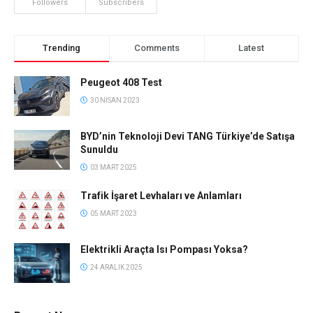
Followers
Subscribers
Trending
Comments
Latest
Peugeot 408 Test
30 NISAN 2023
BYD’nin Teknoloji Devi TANG Türkiye’de Satışa
Sunuldu
03 MART 2025
Trafik İşaret Levhaları ve Anlamları
05 MART 2023
Elektrikli Araçta Isı Pompası Yoksa?
24 ARALIK 2025