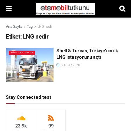
Ana Sayfa
Tag
LNG nedir
Etiket:
LNG nedir
Shell & Turcas, Türkiye’nin ilk
AĞIR VASITALAR
LNG istasyonunu açtı
12 OCAK 2020
Stay Connected test
23.9k
99