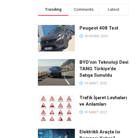
Trending
Comments
Latest
Peugeot 408 Test
30 NISAN 2023
BYD’nin Teknoloji Devi
TANG Türkiye’de
Satışa Sunuldu
03 MART 2025
Trafik İşaret Levhaları
ve Anlamları
05 MART 2023
Elektrikli Araçta Isı