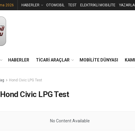
uma 2026
HABERLER
OTOMOBİL
TEST
ELEKTRİKLİ MOBİLİTE
YAZARLA
HABERLER
TİCARİ ARAÇLAR
MOBİLİTE DÜNYASI
KAM
Tag
Hond Civic LPG Test
Hond Civic LPG Test
No Content Available