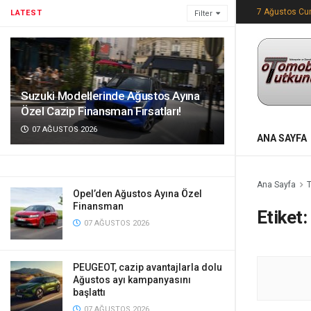
7 Ağustos C
LATEST
Filter
Suzuki Modellerinde Ağustos Ayına
Özel Cazip Finansman Fırsatları!
07 AĞUSTOS 2026
ANA SAYFA
Ana Sayfa
Opel’den Ağustos Ayına Özel
Finansman
Etiket:
07 AĞUSTOS 2026
PEUGEOT, cazip avantajlarla dolu
Ağustos ayı kampanyasını
başlattı
07 AĞUSTOS 2026