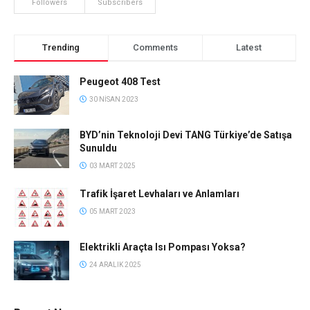
Followers
Subscribers
Trending
Comments
Latest
Peugeot 408 Test
30 NISAN 2023
BYD’nin Teknoloji Devi TANG Türkiye’de Satışa
Sunuldu
03 MART 2025
Trafik İşaret Levhaları ve Anlamları
05 MART 2023
Elektrikli Araçta Isı Pompası Yoksa?
24 ARALIK 2025