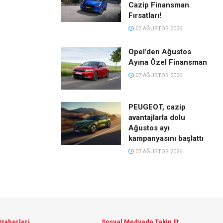
Cazip Finansman
Fırsatları!
07 AĞUSTOS 2026
Opel’den Ağustos
Ayına Özel Finansman
07 AĞUSTOS 2026
PEUGEOT, cazip
avantajlarla dolu
Ağustos ayı
kampanyasını başlattı
07 AĞUSTOS 2026
 Haberleri
Sosyal Medyada Takip Et