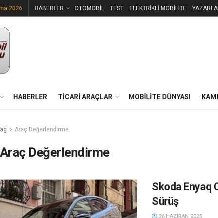
uma 2026
HABERLER
OTOMOBİL
TEST
ELEKTRİKLİ MOBİLİTE
YAZARLA
HABERLER
TİCARİ ARAÇLAR
MOBİLİTE DÜNYASI
KAM
Tag
Araç Değerlendirme
Araç Değerlendirme
Skoda Enyaq C
Sürüş
26 HAZIRAN 2025