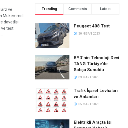
Trending
Comments
Latest
Tarz ve
nsın Mükemmel
e davetlisi
Peugeot 408 Test
 ve test
30 NISAN 2023
..
S
BYD’nin Teknoloji Devi
TANG Türkiye’de
Satışa Sunuldu
03 MART 2025
Trafik İşaret Levhaları
ve Anlamları
05 MART 2023
Elektrikli Araçta Isı