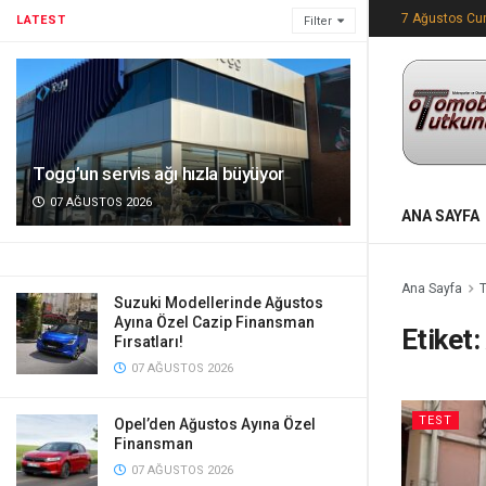
7 Ağustos C
LATEST
Filter
Togg’un servis ağı hızla büyüyor
07 AĞUSTOS 2026
ANA SAYFA
Ana Sayfa
Suzuki Modellerinde Ağustos
Ayına Özel Cazip Finansman
Etiket:
Fırsatları!
07 AĞUSTOS 2026
TEST
Opel’den Ağustos Ayına Özel
Finansman
07 AĞUSTOS 2026