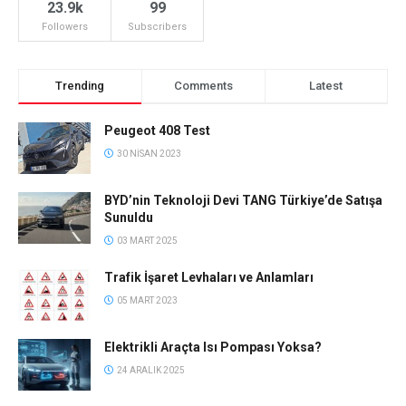
23.9k
99
Followers
Subscribers
Trending
Comments
Latest
Peugeot 408 Test
30 NISAN 2023
BYD’nin Teknoloji Devi TANG Türkiye’de Satışa
Sunuldu
03 MART 2025
Trafik İşaret Levhaları ve Anlamları
05 MART 2023
Elektrikli Araçta Isı Pompası Yoksa?
24 ARALIK 2025