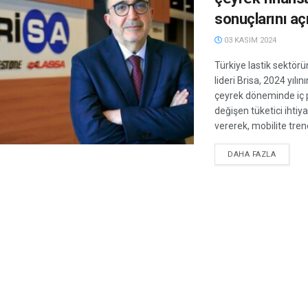
sonuçlarını aç
03 KASIM 2024
Türkiye lastik sektör
lideri Brisa, 2024 yılı
çeyrek döneminde iç 
değişen tüketici ihtiya
vererek, mobilite trendl
DETAIL
DAHA FAZLA