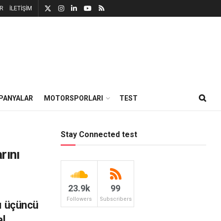
R
İLETİŞİM
PANYALAR
MOTORSPORLARI
TEST
Stay Connected test
rını
23.9k
99
Followers
Subscribers
lı üçüncü
al