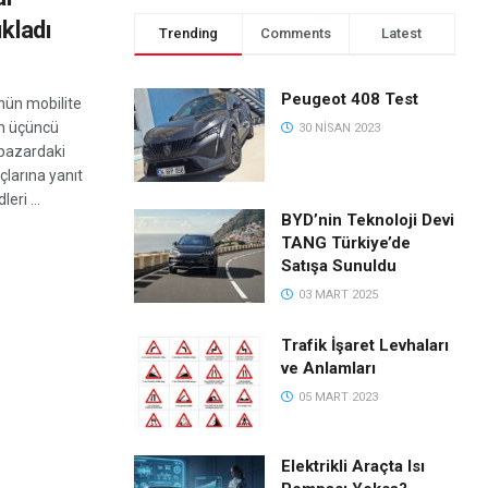
ıkladı
Trending
Comments
Latest
Peugeot 408 Test
ünün mobilite
nın üçüncü
30 NISAN 2023
pazardaki
çlarına yanıt
eri ...
BYD’nin Teknoloji Devi
TANG Türkiye’de
S
Satışa Sunuldu
03 MART 2025
Trafik İşaret Levhaları
ve Anlamları
05 MART 2023
Elektrikli Araçta Isı