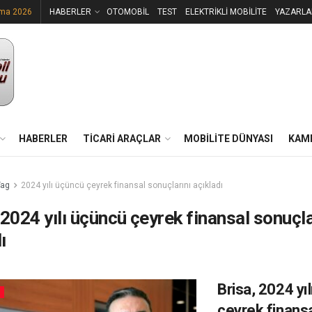
uma 2026
HABERLER
OTOMOBİL
TEST
ELEKTRİKLİ MOBİLİTE
YAZARLA
HABERLER
TİCARİ ARAÇLAR
MOBİLİTE DÜNYASI
KAM
Tag
2024 yılı üçüncü çeyrek finansal sonuçlarını açıkladı
2024 yılı üçüncü çeyrek finansal sonuçla
ı
Brisa, 2024 yı
çeyrek finans