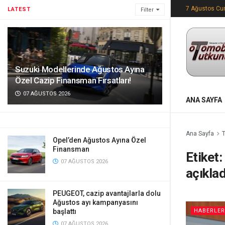
7 Ağustos C
LATEST
Filter
Suzuki Modellerinde Ağustos Ayına
Özel Cazip Finansman Fırsatları!
07 AĞUSTOS 2026
ANA SAYFA
Ana Sayfa
Opel’den Ağustos Ayına Özel
Finansman
Etiket:
07 AĞUSTOS 2026
açıklad
PEUGEOT, cazip avantajlarla dolu
Ağustos ayı kampanyasını
başlattı
HABERLER
07 AĞUSTOS 2026