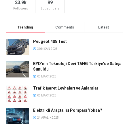
23.9k
99
Followers
Subscribers
Trending
Comments
Latest
Peugeot 408 Test
30 NISAN 2023
BYD’nin Teknoloji Devi TANG Türkiye’de Satışa
Sunuldu
03 MART 2025
Trafik İşaret Levhaları ve Anlamları
05 MART 2023
Elektrikli Araçta Isı Pompası Yoksa?
24 ARALIK 2025