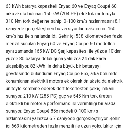
63 kWh batarya kapasiteli Enyaq 60 ve Enyaq Coupé 60,
arka aksta bulunan 150 kW (204 PS) elektrik motoruyla
310 Nm tork değerine sahip. 0-100 km/s hızlanmasını 8,1
saniyede gerçekleştiren bu versiyonlar maksimum 160
km/s hız ile sınırlandırıldı. Şehir içi 538 kilometreden fazla
menzil sunulan Enyaq 60 ve Enyaq Coupé 60 modelleri
aynı zamanda 165 kW DC Şarj kapasitesi ile yüzde 10’dan
yüzde 80 batarya doluluğuna yalnızca 24 dakikada
ulaşabiliyor. 82 kWh ile daha büyük bir bataryayı
gövdesinde bulunduran Enyaq Coupé 85x, arka bölümde
konumlanan elektrikli motora ek olarak ön aksta da elektrik
üniteyle kombine ederek dört tekerlekten çekiş imkânı
sunuyor. 210 kW (285 PS) güç ve 545 Nm tork üreten
elektrikli bir motorla performans ile verimliliği bir arada
sunuyor. Enyaq Coupé 85x modeli 0-100 km/s
hızlanmasını yalnızca 6.7 saniyede gerçekleştiriyor. Şehir
içi 663 kilometreden fazla menzili ile uzun yolculuklar için