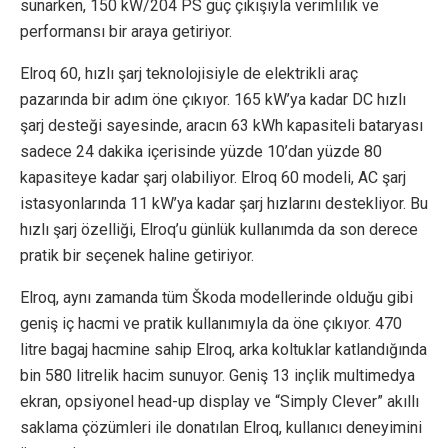
sunarken, 150 kW/204 PS güç çıkışıyla verimlilik ve
performansı bir araya getiriyor.
Elroq 60, hızlı şarj teknolojisiyle de elektrikli araç
pazarında bir adım öne çıkıyor. 165 kW’ya kadar DC hızlı
şarj desteği sayesinde, aracın 63 kWh kapasiteli bataryası
sadece 24 dakika içerisinde yüzde 10’dan yüzde 80
kapasiteye kadar şarj olabiliyor. Elroq 60 modeli, AC şarj
istasyonlarında 11 kW’ya kadar şarj hızlarını destekliyor. Bu
hızlı şarj özelliği, Elroq’u günlük kullanımda da son derece
pratik bir seçenek haline getiriyor.
Elroq, aynı zamanda tüm Škoda modellerinde olduğu gibi
geniş iç hacmi ve pratik kullanımıyla da öne çıkıyor. 470
litre bagaj hacmine sahip Elroq, arka koltuklar katlandığında
bin 580 litrelik hacim sunuyor. Geniş 13 inçlik multimedya
ekran, opsiyonel head-up display ve “Simply Clever” akıllı
saklama çözümleri ile donatılan Elroq, kullanıcı deneyimini