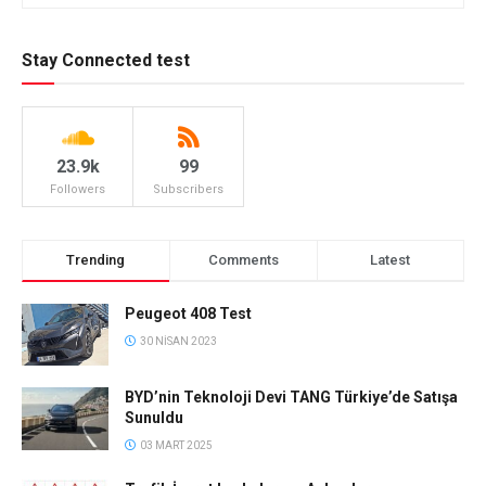
Stay Connected test
23.9k
99
Followers
Subscribers
Trending
Comments
Latest
Peugeot 408 Test
30 NISAN 2023
BYD’nin Teknoloji Devi TANG Türkiye’de Satışa
Sunuldu
03 MART 2025