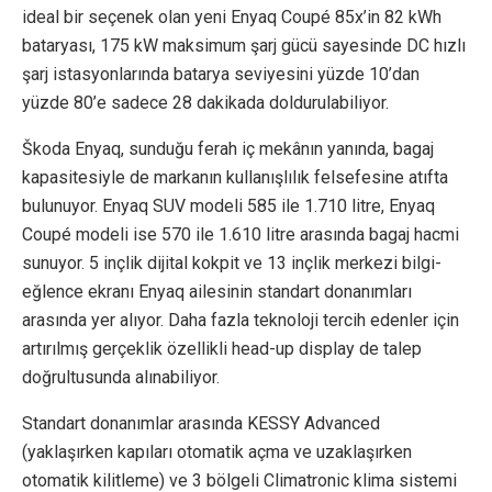
ideal bir seçenek olan yeni Enyaq Coupé 85x’in 82 kWh
bataryası, 175 kW maksimum şarj gücü sayesinde DC hızlı
şarj istasyonlarında batarya seviyesini yüzde 10’dan
yüzde 80’e sadece 28 dakikada doldurulabiliyor.
Škoda Enyaq, sunduğu ferah iç mekânın yanında, bagaj
kapasitesiyle de markanın kullanışlılık felsefesine atıfta
bulunuyor. Enyaq SUV modeli 585 ile 1.710 litre, Enyaq
Coupé modeli ise 570 ile 1.610 litre arasında bagaj hacmi
sunuyor. 5 inçlik dijital kokpit ve 13 inçlik merkezi bilgi-
eğlence ekranı Enyaq ailesinin standart donanımları
arasında yer alıyor. Daha fazla teknoloji tercih edenler için
artırılmış gerçeklik özellikli head-up display de talep
doğrultusunda alınabiliyor.
Standart donanımlar arasında KESSY Advanced
(yaklaşırken kapıları otomatik açma ve uzaklaşırken
otomatik kilitleme) ve 3 bölgeli Climatronic klima sistemi