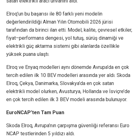
satan elektrikli aracı unvanını aldı.
Elroq’un bu başarısı ile 80 farklı yeni modelin
değerlendirildiği Alman Yılın Otomobili 2026 jürisi
tarafından da birinci ilan etti. Model; kalite, çevresel etkiler,
fiyat–performans dengesi, yol tutuş, sürüş dinamiği ve
elektrikli güç aktarma sistemi gibi alanlarda özellikle
yüksek puana ulaştı.
Elroq ve Enyaq modelleri aynı dönemde Avrupa’da en çok
tercih edilen ilk 10 BEV modelleri arasında yer aldı. Skoda
Elroq, Çekya, Danimarka, Slovakya’da en çok satan
elektrikli model olurken, Avusturya, Hollanda ve İsviçre’de
en çok tercih edilen ilk 3 BEV modeli arasında bulunuyor.
EuroNCAP’ten Tam Puan
Skoda Elroq, Avrupa’nın çarpışma güvenliği referansı Euro
NCAP testlerinden 5 yıldızı aldı.