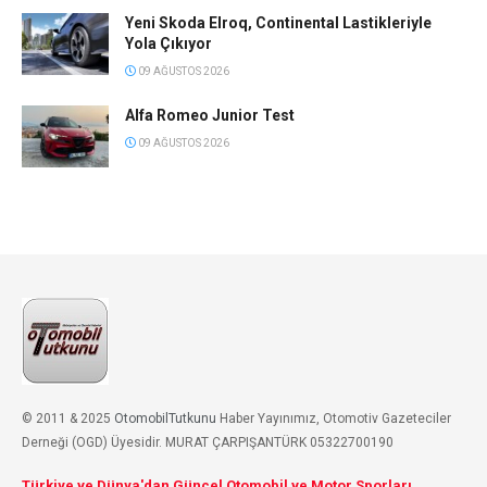
Yeni Skoda Elroq, Continental Lastikleriyle
Yola Çıkıyor
09 AĞUSTOS 2026
Alfa Romeo Junior Test
09 AĞUSTOS 2026
© 2011 & 2025
OtomobilTutkunu
Haber Yayınımız, Otomotiv Gazeteciler
Derneği (OGD) Üyesidir. MURAT ÇARPIŞANTÜRK 05322700190
Türkiye ve Dünya'dan Güncel Otomobil ve Motor Sporları