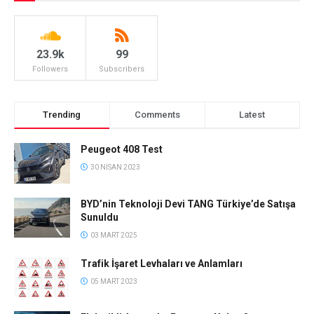
23.9k
99
Followers
Subscribers
Trending
Comments
Latest
Peugeot 408 Test
30 NISAN 2023
BYD’nin Teknoloji Devi TANG Türkiye’de Satışa
Sunuldu
03 MART 2025
Trafik İşaret Levhaları ve Anlamları
05 MART 2023