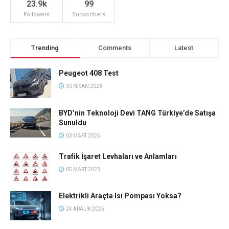
23.9k
99
Followers
Subscribers
Trending
Comments
Latest
Peugeot 408 Test
30 NISAN 2023
BYD’nin Teknoloji Devi TANG Türkiye’de Satışa
Sunuldu
03 MART 2025
Trafik İşaret Levhaları ve Anlamları
05 MART 2023
Elektrikli Araçta Isı Pompası Yoksa?
24 ARALIK 2025