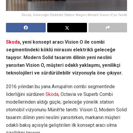
Skoda, Geleceğin Elektrikli Station Wagon Modeli Vision O’yu Tanıttı
Skoda
, yeni konsept aracı Vision O ile combi
segmentindeki köklü mirasını elektrikli geleceğe
taşıyor. Modern Solid tasarım dilinin yeni neslini
yansıtan Vision O, müşteri odaklı yaklaşımı, yenilikçi
teknolojileri ve sürdürülebilir vizyonuyla öne çıkıyor.
2016 yılından bu yana Avrupa’nın combi segmentinde
liderliğini sürdüren
Skoda
, Octavia ve Superb Combi
modellerinden aldığı güçle, geleceğe yönelik station
otomobil vizyonunu Münih’te tanıttı. Vision O, Modern Solid
tasarım dilinin yeni neslini yansıtırken, markanın müşteri
odaklı bakış açısıyla geliştirilen ilk konsept aracı olma
özelliğini taşıyor.