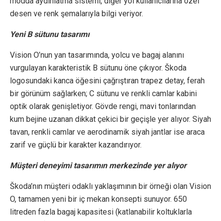
modda aydınlatma sistemi, diğer yol kullanıcılarına özel
desen ve renk şemalarıyla bilgi veriyor.
Yeni B sütunu tasarımı
Vision O’nun yan tasarımında, yolcu ve bagaj alanını
vurgulayan karakteristik B sütunu öne çıkıyor. Škoda
logosundaki kanca öğesini çağrıştıran trapez detay, ferah
bir görünüm sağlarken; C sütunu ve renkli camlar kabini
optik olarak genişletiyor. Gövde rengi, mavi tonlarından
kum bejine uzanan dikkat çekici bir geçişle yer alıyor. Siyah
tavan, renkli camlar ve aerodinamik siyah jantlar ise araca
zarif ve güçlü bir karakter kazandırıyor.
Müşteri deneyimi tasarımın merkezinde yer alıyor
Škoda’nın müşteri odaklı yaklaşımının bir örneği olan Vision
O, tamamen yeni bir iç mekan konsepti sunuyor. 650
litreden fazla bagaj kapasitesi (katlanabilir koltuklarla