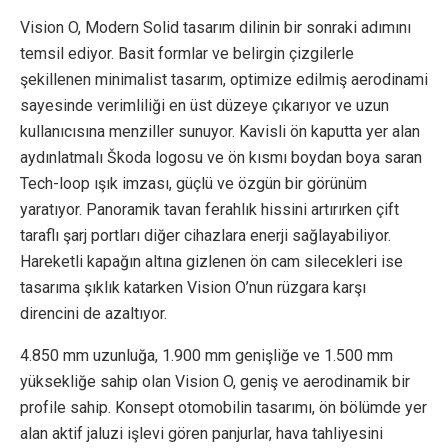
Vision O, Modern Solid tasarım dilinin bir sonraki adımını
temsil ediyor. Basit formlar ve belirgin çizgilerle
şekillenen minimalist tasarım, optimize edilmiş aerodinami
sayesinde verimliliği en üst düzeye çıkarıyor ve uzun
kullanıcısına menziller sunuyor. Kavisli ön kaputta yer alan
aydınlatmalı Škoda logosu ve ön kısmı boydan boya saran
Tech-loop ışık imzası, güçlü ve özgün bir görünüm
yaratıyor. Panoramik tavan ferahlık hissini artırırken çift
taraflı şarj portları diğer cihazlara enerji sağlayabiliyor.
Hareketli kapağın altına gizlenen ön cam silecekleri ise
tasarıma şıklık katarken Vision O’nun rüzgara karşı
direncini de azaltıyor.
4.850 mm uzunluğa, 1.900 mm genişliğe ve 1.500 mm
yüksekliğe sahip olan Vision O, geniş ve aerodinamik bir
profile sahip. Konsept otomobilin tasarımı, ön bölümde yer
alan aktif jaluzi işlevi gören panjurlar, hava tahliyesini