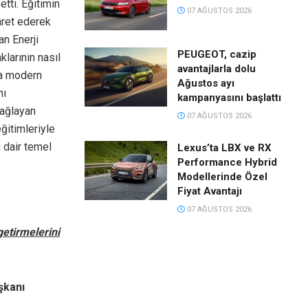
tti. Eğitimin
07 AĞUSTOS 2026
aret ederek
an Enerji
PEUGEOT, cazip
klarının nasıl
avantajlarla dolu
ara modern
Ağustos ayı
nı
kampanyasını başlattı
sağlayan
07 AĞUSTOS 2026
ğitimleriyle
 dair temel
Lexus’ta LBX ve RX
Performance Hybrid
Modellerinde Özel
Fiyat Avantajı
07 AĞUSTOS 2026
getirmelerini
şkanı