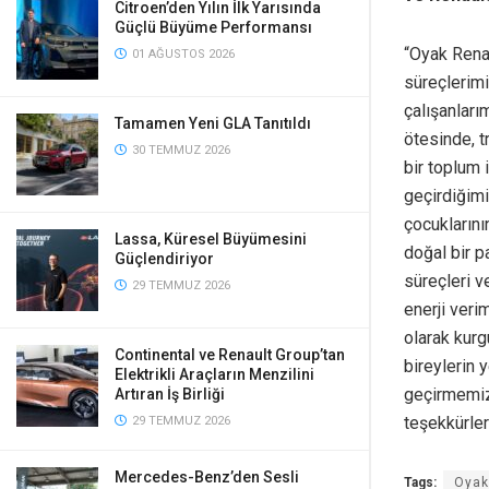
Citroen’den Yılın İlk Yarısında
Güçlü Büyüme Performansı
“Oyak Renau
01 AĞUSTOS 2026
süreçlerimi
çalışanları
Tamamen Yeni GLA Tanıtıldı
ötesinde, t
30 TEMMUZ 2026
bir toplum 
geçirdiğimi
çocuklarını
Lassa, Küresel Büyümesini
doğal bir p
Güçlendiriyor
süreçleri v
29 TEMMUZ 2026
enerji veri
olarak kurg
Continental ve Renault Group’tan
bireylerin 
Elektrikli Araçların Menzilini
geçirmemizd
Artıran İş Birliği
teşekkürle
29 TEMMUZ 2026
Mercedes-Benz’den Sesli
Tags:
Oyak