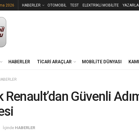
uma 2026
HABERLER
OTOMOBİL
TEST
ELEKTRİKLİ MOBİLİTE
YAZARLA
HABERLER
TİCARİ ARAÇLAR
MOBİLİTE DÜNYASI
KAM
HABERLER
 Renault’dan Güvenli Adı
esi
İçinde
HABERLER