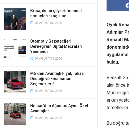
Brisa, ikinci çeyrek finansal
sonuçlarını açıkladı
07 AĞUSTOS 2026
Oyak Renau
Adımlar Pr
Renault Ma
Otomotiv Gazetecileri
Derneği’nin Dijital Mecraları
döneminde
Yenilendi
uygulamalı
07 AĞUSTOS 2026
buldu.
MG’den Avantajlı Fiyat, Takas
Renault Gro
Desteği ve Finansman
Seçenekleri!
alan önce i
07 AĞUSTOS 2026
Müdürlüğü’n
erken yaşta
Nissan’dan Ağustos Ayına Özel
temellerini
Avantajlar
07 AĞUSTOS 2026
Bu doğrultu