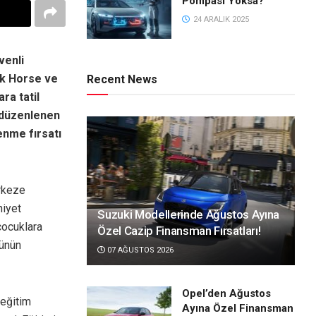
Pompası Yoksa?
24 ARALIK 2025
venli
ak Horse ve
Recent News
ra tatil
 düzenlenen
enme fırsatı
erkeze
niyet
Suzuki Modellerinde Ağustos Ayına
çocuklara
Özel Cazip Finansman Fırsatları!
rünün
07 AĞUSTOS 2026
Opel’den Ağustos
 eğitim
Ayına Özel Finansman