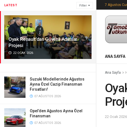
7 Ağustos C
LATEST
Filter
Oyak Renault’dan Güvenli Adımlar
Projesi
22 OCAK 2026
ANA SAYFA
Ana Sayfa
Suzuki Modellerinde Ağustos
Oyak
Ayına Özel Cazip Finansman
Fırsatları!
07 AĞUSTOS 2026
Proj
Opel’den Ağustos Ayına Özel
Finansman
22 Ocak 2026
07 AĞUSTOS 2026