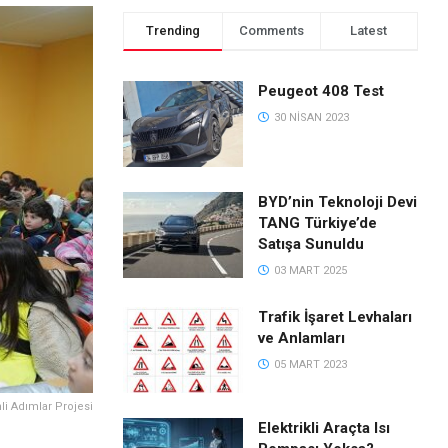
Trending
Comments
Latest
Peugeot 408 Test
30 NISAN 2023
BYD’nin Teknoloji Devi
TANG Türkiye’de
Satışa Sunuldu
03 MART 2025
Trafik İşaret Levhaları
ve Anlamları
05 MART 2023
li Adımlar Projesi
Elektrikli Araçta Isı