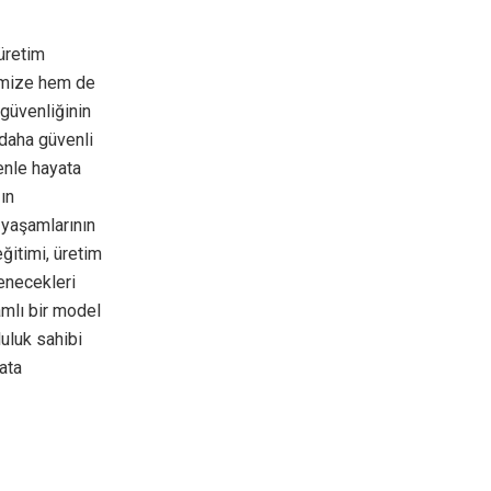
üretim
rimize hem de
güvenliğinin
 daha güvenli
nle hayata
ın
k yaşamlarının
eğitimi, üretim
renecekleri
amlı bir model
luluk sahibi
ata