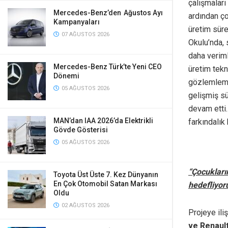
çalışmaları
Mercedes-Benz’den Ağustos Ayı
ardından ço
Kampanyaları
üretim süre
07 AĞUSTOS 2026
Okulu’nda, 
daha veriml
Mercedes-Benz Türk’te Yeni CEO
üretim tekn
Dönemi
gözlemleme 
05 AĞUSTOS 2026
gelişmiş sü
devam etti.
MAN’dan IAA 2026’da Elektrikli
farkındalık
Gövde Gösterisi
05 AĞUSTOS 2026
“Çocukların
Toyota Üst Üste 7. Kez Dünyanın
En Çok Otomobil Satan Markası
hedefliyor
Oldu
02 AĞUSTOS 2026
Projeye il
ve
Renault