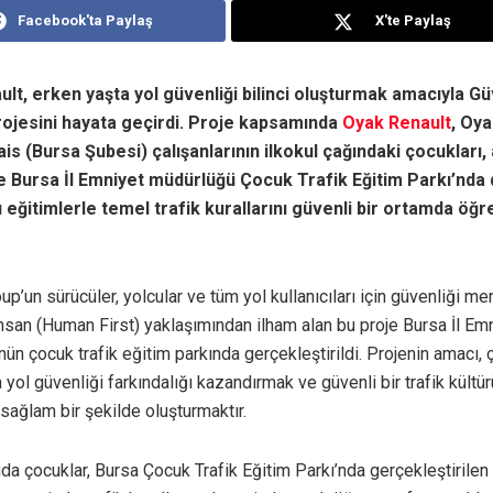
Facebook'ta Paylaş
X'te Paylaş
lt, erken yaşta yol güvenliği bilinci oluşturmak amacıyla Gü
ojesini hayata geçirdi. Proje kapsamında
Oyak
Renault
, Oy
is (Bursa Şubesi) çalışanlarının ilkokul çağındaki çocukları, a
 Bursa İl Emniyet müdürlüğü Çocuk Trafik Eğitim Parkı’nda
 eğitimlerle temel trafik kurallarını güvenli bir ortamda öğr
up’un sürücüler, yolcular ve tüm yol kullanıcıları için güvenliği m
nsan (Human First) yaklaşımından ilham alan bu proje Bursa İl Em
ün çocuk trafik eğitim parkında gerçekleştirildi. Projenin amacı, 
 yol güvenliği farkındalığı kazandırmak ve güvenli bir trafik kültü
 sağlam bir şekilde oluşturmaktır.
da çocuklar, Bursa Çocuk Trafik Eğitim Parkı’nda gerçekleştirilen