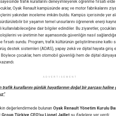
 sayesinde trafik kurallarını deneyimleyerek öğrenme fırsatı elde e
cuklar, Oyak Renault kampüsünde araç ve motor fabrikalarını ziy
çlerini yakından inceleme imkânı buldu. Kampüs içerisinde yer al
sürdürülebilir bir yaşamın temel unsurlarını öğrenerek enerji kayna
i kullanılabileceğine dair bilgiler edindiler. Bu ziyaretler, çocukl
olojilerini ve üretimin her aşamasında güvenliğin nasıl sağlandığı
fırsatı sundu. Program, trafik kültürünün geliştirilmesine katkı 
rüş destek sistemleri (ADAS), yapay zekâ ve dijital hayata giriş e
 Böylece çocuklar, hem otomobil güvenliği hem de dijital dünyaya
 kazandı.
ADVERTISEMENT
 trafik kurallarını günlük hayatlarının doğal bir parçası haline 
uz”
işkin değerlendirmede bulunan
Oyak Renault Yönetim Kurulu Ba
 Group Türkiye CEO’su Lionel Jaillet
şu ifadelere yer verdi: