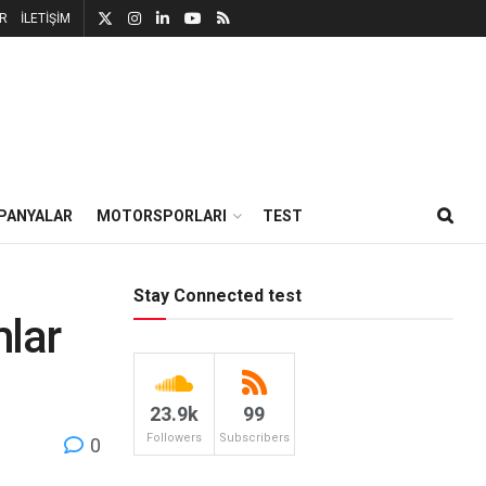
R
İLETİŞİM
PANYALAR
MOTORSPORLARI
TEST
Stay Connected test
mlar
23.9k
99
Followers
Subscribers
0