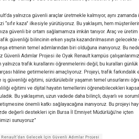
lt’da yalnızca güvenli araçlar üretmekle kalmıyor, aynı zamanda 
zi “sıfır kaza” ilkesiyle yürütüyoruz. Bu yaklaşım, hem müşterile
mıza güvenli bir ortam sağlamamıza imkân tanıyor. Araç ve üretim 
rafik güvenliği bilincinin erken yaşta kazandırılmasının gelecekte
inşa etmenin temel adımlarından biri olduğuna inanıyoruz.
Bu nede
z Güvenli Adımlar Projesi ile Oyak Renault kampüs çalışanlarımız
n yalnızca trafik kurallarını öğrenmelerini değil, bu kuralları günlü
arçası hâline getirmelerini amaçlıyoruz. Projeyi, trafik farkındalık 
e iş güvenliği eğitimi, sürdürülebilir yaşamın temel unsurlarını öğ
mliliği eğitimi ve dijital hayatın temellerini öğrenebilecekleri kaps
uladık. Bu yaklaşımın, uzun vadede daha bilinçli, duyarlı ve sorum
yetişmesine önemli katkı sağlayacağına inanıyoruz. Bu projeyi hay
e değerli destekleri için Bursa İl Emniyet Müdürlüğü’ne içten
rimizi sunuyoruz”
 Renault’dan Gelecek İçin Güvenli Adımlar Projesi