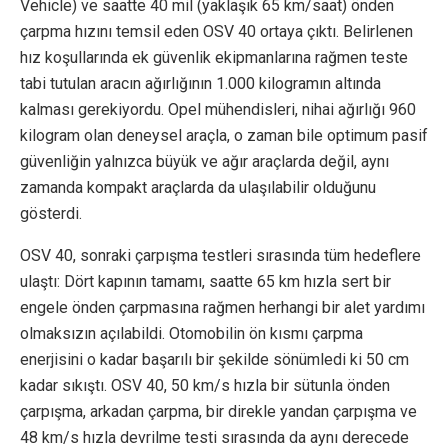
Vehicle) ve saatte 40 mil (yaklaşık 65 km/saat) önden
çarpma hızını temsil eden OSV 40 ortaya çıktı. Belirlenen
hız koşullarında ek güvenlik ekipmanlarına rağmen teste
tabi tutulan aracın ağırlığının 1.000 kilogramın altında
kalması gerekiyordu. Opel mühendisleri, nihai ağırlığı 960
kilogram olan deneysel araçla, o zaman bile optimum pasif
güvenliğin yalnızca büyük ve ağır araçlarda değil, aynı
zamanda kompakt araçlarda da ulaşılabilir olduğunu
gösterdi.
OSV 40, sonraki çarpışma testleri sırasında tüm hedeflere
ulaştı: Dört kapının tamamı, saatte 65 km hızla sert bir
engele önden çarpmasına rağmen herhangi bir alet yardımı
olmaksızın açılabildi. Otomobilin ön kısmı çarpma
enerjisini o kadar başarılı bir şekilde sönümledi ki 50 cm
kadar sıkıştı. OSV 40, 50 km/s hızla bir sütunla önden
çarpışma, arkadan çarpma, bir direkle yandan çarpışma ve
48 km/s hızla devrilme testi sırasında da aynı derecede