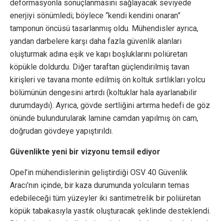
deformasyonla sonuçlanmasını sağlayacak seviyede
enerjiyi sönümledi; böylece “kendi kendini onaran”
tamponun öncüsü tasarlanmış oldu. Mühendisler ayrıca,
yandan darbelere karşı daha fazla güvenlik alanları
oluşturmak adına eşik ve kapı boşluklarını poliüretan
köpükle doldurdu. Diğer taraftan güçlendirilmiş tavan
kirişleri ve tavana monte edilmiş ön koltuk sırtlıkları yolcu
bölümünün dengesini artırdı (koltuklar hala ayarlanabilir
durumdaydı). Ayrıca, gövde sertliğini artırma hedefi de göz
önünde bulundurularak lamine camdan yapılmış ön cam,
doğrudan gövdeye yapıştırıldı.
Güvenlikte yeni bir vizyonu temsil ediyor
Opel’in mühendislerinin geliştirdiği OSV 40 Güvenlik
Aracı’nın içinde, bir kaza durumunda yolcuların temas
edebileceği tüm yüzeyler iki santimetrelik bir poliüretan
köpük tabakasıyla yastık oluşturacak şeklinde desteklendi.