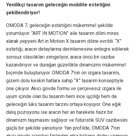
Yenilikçi tasarım geleceğin mobilite estetiğini
şekillendiriyor!
OMODA 7, geleceğin estetiğini mükemmel şekilde
yorumluyor. “ART IN MOTION” aile tasarım dilini miras
alarak yepyeni Art in Motion X tasarım diline evrildi. “X”
estetiği, aracın detaylarına derinlemesine entegre edilerek
sonsuz olasılıkları simgeliyor, araca öncü bir cazibe
kazandırıyor ve durağan güzellikle dinamizmi mükemmel
biçimde buluşturuyor. OMODA 7’nin ön ızgara tasarımı,
gizem dolu keskin hatlara sahip “X” tasarım konseptiyle
öne çıkıyor. Akıcı gövde formu ve çerçevesiz ızgara ile
uyum içinde olan bu tasarım hem ince işçiliği hem de
geleceğin lüks tasarım tarzını ortaya koyuyor. Öne eğik
dalış pozisyonu ise aracın her an harekete hazır bir
dinamizm taşımasını sağlıyor ve fütüristik SUV cazibesini
güçlü bir şekilde yansıtıyor. Yan profilde, OMODA 7’nin
akıcı gövde çizgileri farlardan arka bölüme doğru uzanıyor.