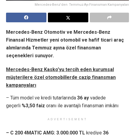
Mercedes-Benz'den Temmuz Ayı Finansman Kampanyaları
Mercedes-Benz Otomotiv ve Mercedes-Benz
Finansal Hizmetler yeni otomobil ve hafif ticari araç
alımlarında Temmuz ayına özel finansman
seçenekleri sunuyor.
Mercedes-Benz Kasko’yu tercih eden kurumsal
mü
ş
terilere
ö
zel otomobillerde cazip finansman
kampanyalar
ı
– Tüm model ve kredi tutarlarında
36 ay
vadede
geçerli
%3,50 faiz
oranı ile avantajlı finansman imkânı
ADVERTISEMENT
– C 200 4MATIC AMG:
3.000.000 TL
krediye
36