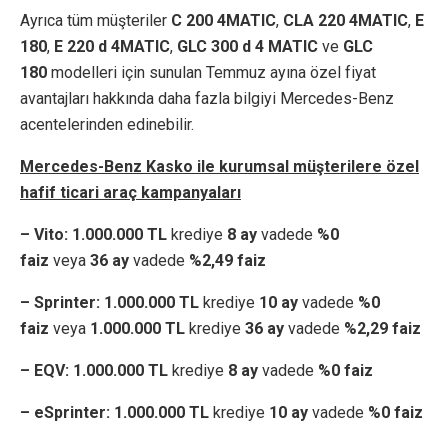
Ayrıca tüm müşteriler
C 200 4MATIC
,
CLA 220 4MATIC
,
E
180
,
E 220 d 4MATIC
,
GLC 300 d 4 MATIC
ve
GLC
180
modelleri için sunulan Temmuz ayına özel fiyat
avantajları hakkında daha fazla bilgiyi Mercedes-Benz
acentelerinden edinebilir.
Mercedes-Benz Kasko ile kurumsal mü
ş
terilere
ö
zel
hafif ticari ara
ç
kampanyalar
ı
– Vito: 1.000.000 TL
krediye
8 ay
vadede
%0
faiz
veya
36 ay
vadede
%2,49 faiz
– Sprinter: 1.000.000 TL
krediye
10 ay
vadede
%0
faiz
veya
1.000.000 TL
krediye
36 ay
vadede
%2,29 faiz
– EQV: 1.000.000 TL
krediye
8 ay
vadede
%0 faiz
– eSprinter: 1.000.000 TL
krediye
10 ay
vadede
%0 faiz