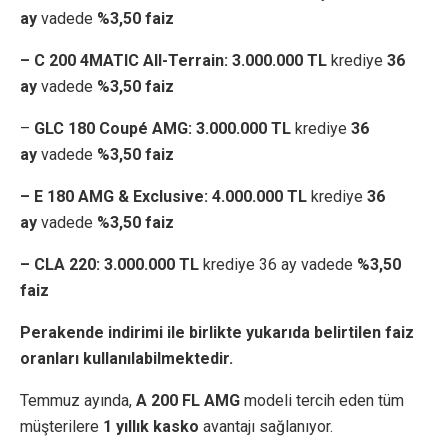
ay
vadede
%3,50 faiz
– C 200 4MATIC All-Terrain:
3.000.000 TL
krediye
36
ay
vadede
%3,50 faiz
–
GLC 180 Coupé AMG:
3.000.000 TL
krediye
36
ay
vadede
%3,50 faiz
– E 180 AMG & Exclusive: 4.000.000 TL
krediye
36
ay
vadede
%3,50 faiz
– CLA 220: 3.000.000 TL
krediye 36 ay vadede
%3,50
faiz
Perakende indirimi ile birlikte yukarıda belirtilen faiz
oranları kullanılabilmektedir.
Temmuz ayında,
A 200 FL AMG
modeli tercih eden tüm
müşterilere
1 yıllık kasko
avantajı sağlanıyor.