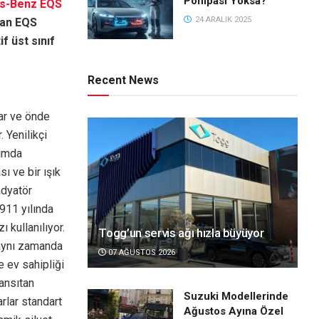
Pompası Yoksa?
s-Benz EQS
24 ARALIK 2025
lan EQS
if üst sınıf
Recent News
lar ve önde
. Yenilikçi
rımda
 ve bir ışık
adyatör
911 yılında
ı kullanılıyor.
Togg’un servis ağı hızla büyüyor
aynı zamanda
07 AĞUSTOS 2026
e ev sahipliği
yansıtan
Suzuki Modellerinde
rlar standart
Ağustos Ayına Özel