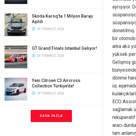
ayrışıyor. 
süspansiyo
Skoda Karoq’ta 1 Milyon Barajı
Aşıldı
süspansiyo
24 TEMMUZ 2026
donatılmış.
bir otomobi
arka aks yö
GT Grand Finals İstanbul Geliyor!
yüksek perf
24 TEMMUZ 2026
Gelişmiş gü
bünyesinde 
dönme harek
Yeni Citroen C3 Aircross
üç aşamada 
Collection Türkiye’de!
kulakçıklar
18 TEMMUZ 2026
ECO Assist
sağlamak üz
DAHA FAZLA
reküperatif
aracı durd
tam anlamıy