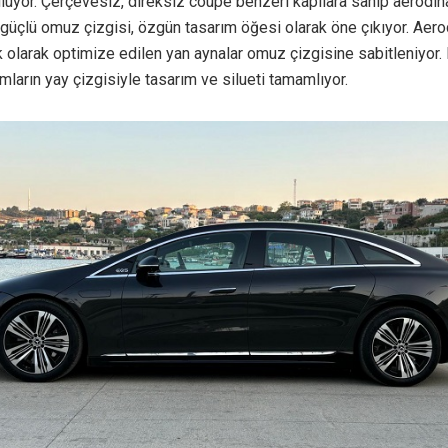
luyor. Çerçevesiz, direksiz coupe benzeri kapılara sahip aerodin
güçlü omuz çizgisi, özgün tasarım öğesi olarak öne çıkıyor. Aer
 olarak optimize edilen yan aynalar omuz çizgisine sabitleniyor.
amların yay çizgisiyle tasarım ve silueti tamamlıyor.