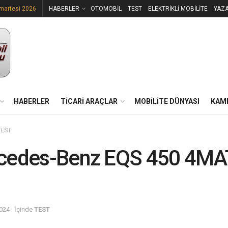
martesi 2026
HABERLER
OTOMOBİL
TEST
ELEKTRİKLİ MOBİLİTE
YAZ
HABERLER
TİCARİ ARAÇLAR
MOBİLİTE DÜNYASI
KAM
TEST
cedes-Benz EQS 450 4MA
024
İçinde
TEST