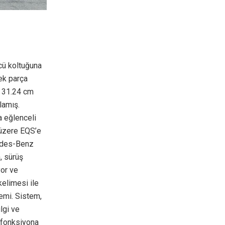
cü koltuğuna
ek parça
p 31.24 cm
lamış.
a eğlenceli
 üzere EQS’e
cedes-Benz
, sürüş
yor ve
kelimesi ile
emi. Sistem,
lgi ve
 fonksiyona