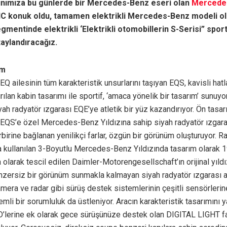
ınımıza bu günlerde bir Mercedes-Benz eseri olan
Mercede
C konuk oldu, tamamen elektrikli Mercedes-Benz modeli o
egmentinde elektrikli
‘
Elektrikli otomobillerin S-Serisi”
sport
aylandıracağız.
ım
-EQ ailesinin tüm karakteristik unsurlarını taşıyan EQS, kavisli hat
ılan kabin tasarımı ile sportif, ‘amaca yönelik bir tasarım’ sunuyor
iyah radyatör ızgarası EQE’ye atletik bir yüz kazandırıyor. Ön tasa
QS’e özel Mercedes-Benz Yıldızına sahip siyah radyatör ızgarası
irbirine bağlanan yenilikçi farlar, özgün bir görünüm oluşturuyor. R
 kullanılan 3-Boyutlu Mercedes-Benz Yıldızında tasarım olarak 1
 olarak tescil edilen Daimler-Motorengesellschaft’ın orijinal yıldız
zersiz bir görünüm sunmakla kalmayan siyah radyatör ızgarası 
amera ve radar gibi sürüş destek sistemlerinin çeşitli sensörlerin
mli bir sorumluluk da üstleniyor. Aracın karakteristik tasarımını 
’lerine ek olarak gece sürüşünüze destek olan DIGITAL LIGHT fa