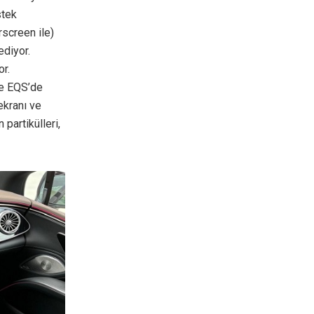
stek
screen ile)
ediyor.
or.
le EQS’de
ekranı ve
partikülleri,