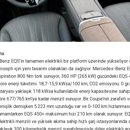
ns
enz EQS’in tamamen elektrikli bir platform üzerinde yükseliyor 
onsepti için yeni tasarım olanakları da sağlıyor. Mercedes-Benz
piration 800 Nm tork sunuyor, 360 HP (265 kW) gücündeki EQS
öre enerji tüketimi: 18,7-15,9 kWsa/100 km; CO2 emisyonu: 0 g
taryası yaklaşık 118 kWsa kullanılabilir enerji kapasitesine sahip
re 677/765 km’ye kadar menzil sunuyor. Bir Coupe’nin zarafeti ve
 genişlik demişken 5.223 mm uzunluğu var ve 0-100 km hızlanması
amamlarken EQS 450+ maksimum hızı 210 km olarak sunuyor. E
ktrikli menzili ve yüksek akıma sahip hızlı şarj istasyonlarında
klaşık 300 kilometrelik menzil sunabilmesiyle diğer elektrikli ar