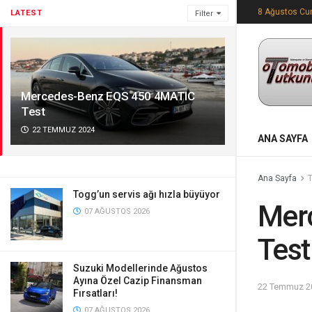
8 Ağustos Cu
LATEST
Filter
Mercedes-Benz EQS 450 4MATIC
Test
22 TEMMUZ 2024
ANA SAYFA
Ana Sayfa
Togg’un servis ağı hızla büyüyor
Mer
07 AĞUSTOS 2026
Test
Suzuki Modellerinde Ağustos
Ayına Özel Cazip Finansman
22 Temmuz 2
Fırsatları!
07 AĞUSTOS 2026