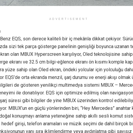
ADVERTISEMENT
m
nz EQS, son derece kaliteli bir iç mekânla dikkat çekiyor. Sürü
da sizi tek parça gösterge panelinin genişliği boyunca uzanan t
 ekran olan MBUX Hyperscreen karşılıyor, Oled teknolojisine sahi
terge ekranı ve 32.5 cm bilgi-eğlence ekranı ön kısımı komple kap
a yüze sahip olan Oled ekran, öndeki yolcular için yolculuğu dah
yor EQS’de orta ekranda menzil, şarj durumu ve enerji akışı olmak
bilgileri de gösteren yenilikçi multimedya sistemi MBUX – Mer
eneyimi ile donatılıyor. EQS için optimize edilmiş olan navigasyon
şarj süresi gibi bilgiler de yine MBUX üzerinden kontrol edilebili
iyor. MBUX’un en güçlü yönlerinden biri, “Hey Mercedes” anahtar 
doğal konuşmayı anlama yeteneğine sahip akıllı sesli komut sist
hedef girişi, telefon aramaları ve müzik seçimi de dahil birçok bi
nksiyonunun yanı sıra iklimlendirme veya aydınlatma gibi sayısız