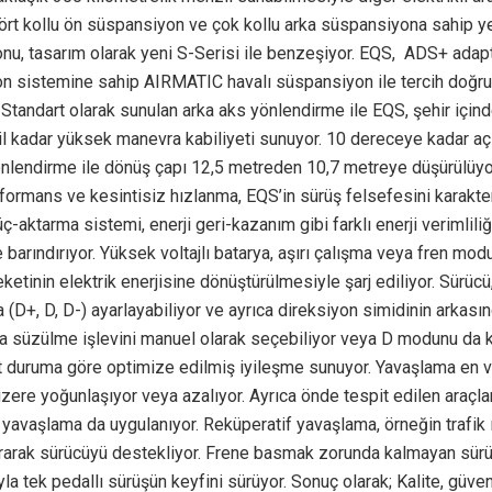
Dört kollu ön süspansiyon ve çok kollu arka süspansiyona sahip y
nu, tasarım olarak yeni S-Serisi ile benzeşiyor. EQS, ADS+ adapt
n sistemine sahip AIRMATIC havalı süspansiyon ile tercih doğr
 Standart olarak sunulan arka aks yönlendirme ile EQS, şehir içi
l kadar yüksek manevra kabiliyeti sunuyor. 10 dereceye kadar aç
nlendirme ile dönüş çapı 12,5 metreden 10,7 metreye düşürülüyor
ormans ve kesintisiz hızlanma, EQS’in sürüş felsefesini karakter
ç-aktarma sistemi, enerji geri-kazanım gibi farklı enerji verimlili
barındırıyor. Yüksek voltajlı batarya, aşırı çalışma veya fren m
etinin elektrik enerjisine dönüştürülmesiyle şarj ediliyor. Sürüc
(D+, D, D-) ayarlayabiliyor ve ayrıca direksiyon simidinin arkası
la süzülme işlevini manuel olarak seçebiliyor veya D modunu da ku
 duruma göre optimize edilmiş iyileşme sunuyor. Yavaşlama en v
ere yoğunlaşıyor veya azalıyor. Ayrıca önde tespit edilen araçlar
 yavaşlama da uygulanıyor. Reküperatif yavaşlama, örneğin trafik ı
urarak sürücüyü destekliyor. Frene basmak zorunda kalmayan sürü
la tek pedallı sürüşün keyfini sürüyor. Sonuç olarak; Kalite, güve