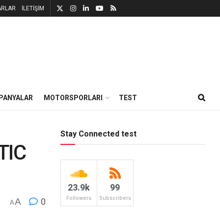
ARLAR
İLETİŞİM
PANYALAR
MOTORSPORLARI
TEST
Stay Connected test
TIC
23.9k
99
Followers
Subscribers
A
0
A