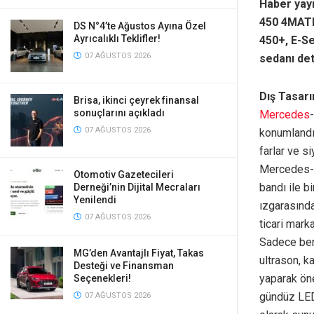
Haber yay
450 4MATI
DS N°4’te Ağustos Ayına Özel
Ayrıcalıklı Teklifler!
450+, E-S
07 AĞUSTOS 2026
sedanı det
Dış Tasar
Brisa, ikinci çeyrek finansal
sonuçlarını açıkladı
Mercedes
07 AĞUSTOS 2026
konumlandır
farlar ve s
Mercedes-E
Otomotiv Gazetecileri
bandı ile b
Derneği’nin Dijital Mecraları
Yenilendi
ızgarasında
07 AĞUSTOS 2026
ticari marka
Sadece ben
MG’den Avantajlı Fiyat, Takas
ultrason, k
Desteği ve Finansman
yaparak öne
Seçenekleri!
gündüz LED
07 AĞUSTOS 2026