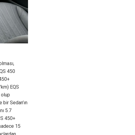
olması,
 EQS 450
 450+
r/km) EQS
 olup
 bir Sedan’ın
nı 5.7
QS 450+
 sadece 15
açlardan