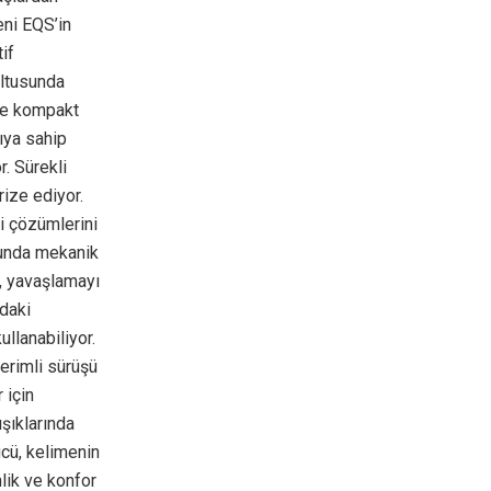
eni EQS’in
if
ultusunda
nde kompakt
ıya sahip
. Sürekli
ize ediyor.
ği çözümlerini
odunda mekanik
ü, yavaşlamayı
ndaki
llanabiliyor.
erimli sürüşü
 için
şıklarında
cü, kelimenin
nlik ve konfor