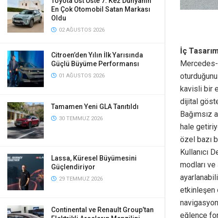
Toyota Üst Üste 7. Kez Dünyanın
En Çok Otomobil Satan Markası
Oldu
02 AĞUSTOS 2026
İç Tasarı
Citroen’den Yılın İlk Yarısında
Mercedes-Be
Güçlü Büyüme Performansı
oturduğunuz
01 AĞUSTOS 2026
kavisli bir
dijital gös
Tamamen Yeni GLA Tanıtıldı
Bağımsız ar
30 TEMMUZ 2026
hale getiri
özel bazı 
Kullanıcı D
Lassa, Küresel Büyümesini
modları ve 
Güçlendiriyor
ayarlanabil
29 TEMMUZ 2026
etkinleşen 
navigasyon 
Continental ve Renault Group’tan
eğlence fo