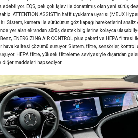
edebiliyor. EQS, pek çok işlev ile donatılmış olan yeni sürüş de
sahip. ATTENTION ASSIST’in hafif uyuklama uyarısı (MBUX Hyper
iri. Sistem, kamera ile sürücünün göz kapağı hareketlerini analiz 
nde yer alan ekrandan sürüş destek bilgilerine kolayca ulaşabiliy
enz, ENERGIZING AIR CONTROL plus paketi ve HEPA filtresi i
r hava kalitesi çözümü sunuyor. Sistem, filtre, sensörler, kontrol 
uşuyor. HEPA filtre, yüksek filtreleme seviyesiyle dışarıdan gelen 
e diğer maddeleri hapsediyor.