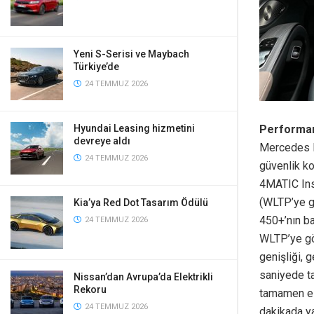
Yeni S-Serisi ve Maybach
Türkiye’de
24 TEMMUZ 2026
Performa
Hyundai Leasing hizmetini
devreye aldı
Mercedes B
24 TEMMUZ 2026
güvenlik k
4MATIC Ins
(WLTP’ye g
Kia’ya Red Dot Tasarım Ödülü
450+’nın ba
24 TEMMUZ 2026
WLTP’ye gö
genişliği,
saniyede t
Nissan’dan Avrupa’da Elektrikli
Rekoru
tamamen ele
24 TEMMUZ 2026
dakikada ya