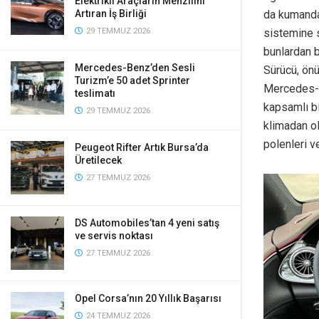
Elektrikli Araçların Menzilini
Artıran İş Birliği
da kumanda 
29 TEMMUZ 2026
sistemine 
bunlardan b
Mercedes-Benz’den Sesli
Sürücü, önü
Turizm’e 50 adet Sprinter
Mercedes-B
teslimatı
kapsamlı bi
29 TEMMUZ 2026
klimadan ol
polenleri v
Peugeot Rifter Artık Bursa’da
Üretilecek
27 TEMMUZ 2026
DS Automobiles’tan 4 yeni satış
ve servis noktası
27 TEMMUZ 2026
Opel Corsa’nın 20 Yıllık Başarısı
24 TEMMUZ 2026