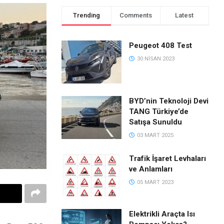
Trending
Comments
Latest
Peugeot 408 Test
30 NISAN 2023
BYD’nin Teknoloji Devi
TANG Türkiye’de
Satışa Sunuldu
03 MART 2025
Trafik İşaret Levhaları
ve Anlamları
05 MART 2023
Elektrikli Araçta Isı