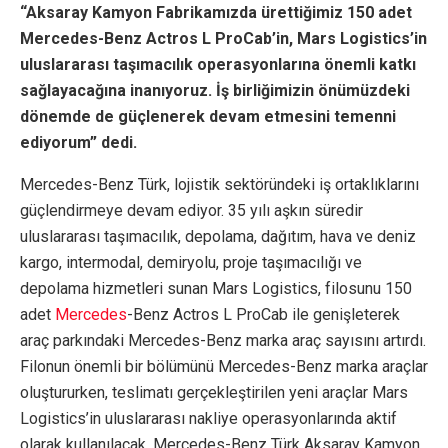
“
Aksaray Kamyon Fabrikam
ı
zda
ü
rettiğimiz 150 adet
Mercedes-Benz Actros L ProCab’in, Mars Logistics
’
in
uluslararas
ı
ta
ş
ı
macılık operasyonlarına önemli katkı
sa
ğ
layaca
ğ
ı
na inan
ı
yoruz. İş birliğimizin önümüzdeki
dönemde de güçlenerek devam etmesini temenni
ediyorum” dedi.
Mercedes-Benz Türk, lojistik sektöründeki iş ortaklıklarını
güçlendirmeye devam ediyor. 35 yılı aşkın süredir
uluslararası taşımacılık, depolama, dağıtım, hava ve deniz
kargo, intermodal, demiryolu, proje taşımacılığı ve
depolama hizmetleri sunan Mars Logistics, filosunu 150
adet
Mercedes
-Benz Actros L ProCab ile genişleterek
araç parkındaki Mercedes-Benz marka araç sayısını artırdı.
Filonun önemli bir bölümünü Mercedes-Benz marka araçlar
oluştururken, teslimatı gerçekleştirilen yeni araçlar Mars
Logistics’in uluslararası nakliye operasyonlarında aktif
olarak kullanılacak. Mercedes-Benz Türk Aksaray Kamyon