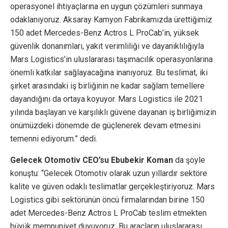
operasyonel ihtiyaçlarına en uygun çözümleri sunmaya
odaklanıyoruz. Aksaray Kamyon Fabrikamızda ürettiğimiz
150 adet Mercedes-Benz Actros L ProCab’in, yüksek
güvenlik donanımları, yakıt verimliliği ve dayanıklılığıyla
Mars Logistics’in uluslararası taşımacılık operasyonlarına
önemli katkılar sağlayacağına inanıyoruz. Bu teslimat, iki
şirket arasındaki iş birliğinin ne kadar sağlam temellere
dayandığını da ortaya koyuyor. Mars Logistics ile 2021
yılında başlayan ve karşılıklı güvene dayanan iş birliğimizin
önümüzdeki dönemde de güçlenerek devam etmesini
temenni ediyorum.” dedi.
Gelecek Otomotiv CEO’su Ebubekir Koman
da şöyle
konuştu: “Gelecek Otomotiv olarak uzun yıllardır sektöre
kalite ve güven odaklı teslimatlar gerçekleştiriyoruz. Mars
Logistics gibi sektörünün öncü firmalarından birine 150
adet Mercedes-Benz Actros L ProCab teslim etmekten
büyük memnuniyet duyuyoruz. Bu araçların uluslararası