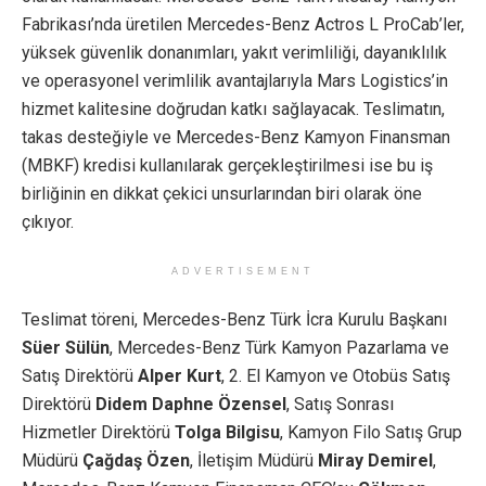
Fabrikası’nda üretilen Mercedes-Benz Actros L ProCab’ler,
yüksek güvenlik donanımları, yakıt verimliliği, dayanıklılık
ve operasyonel verimlilik avantajlarıyla Mars Logistics’in
hizmet kalitesine doğrudan katkı sağlayacak. Teslimatın,
takas desteğiyle ve Mercedes-Benz Kamyon Finansman
(MBKF) kredisi kullanılarak gerçekleştirilmesi ise bu iş
birliğinin en dikkat çekici unsurlarından biri olarak öne
çıkıyor.
ADVERTISEMENT
Teslimat töreni, Mercedes-Benz Türk İcra Kurulu Başkanı
Süer Sülün
, Mercedes-Benz Türk Kamyon Pazarlama ve
Satış Direktörü
Alper Kurt
, 2. El Kamyon ve Otobüs Satış
Direktörü
Didem Daphne Özensel
, Satış Sonrası
Hizmetler Direktörü
Tolga Bilgisu
, Kamyon Filo Satış Grup
Müdürü
Çağdaş Özen
, İletişim Müdürü
Miray Demirel
,