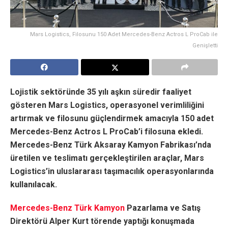
Mars Logistics, Filosunu 150 Adet Mercedes-Benz Actros L ProCab ile
Genişletti
Lojistik sektöründe 35 yılı aşkın süredir faaliyet
gösteren Mars Logistics, operasyonel verimliliğini
artırmak ve filosunu güçlendirmek amacıyla 150 adet
Mercedes-Benz Actros L ProCab’i filosuna ekledi.
Mercedes-Benz Türk Aksaray
Kamyon Fabrikası’nda
ü
retilen ve teslimatı gerçekleştirilen ara
ç
lar, Mars
Logistics’in uluslararas
ı
ta
ş
ı
mac
ı
l
ı
k operasyonlar
ı
nda
kullan
ı
lacak.
Mercedes-Benz Türk Kamyon
Pazarlama ve Satış
Direktörü Alper Kurt t
ö
rende yapt
ı
ğ
ı
konu
ş
mada