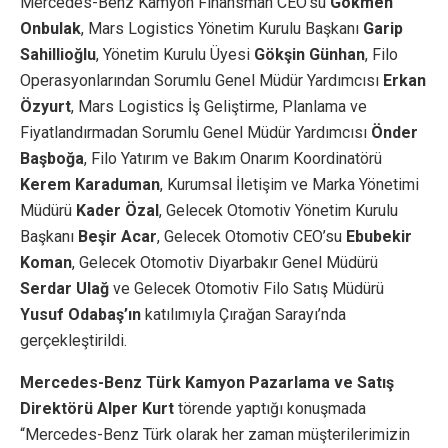
Mercedes-Benz Kamyon Finansman CEO’su
Gökmen
Onbulak
, Mars Logistics Yönetim Kurulu Başkanı
Garip
Sahillioğlu
, Yönetim Kurulu Üyesi
Gökşin Günhan
, Filo
Operasyonlarından Sorumlu Genel Müdür Yardımcısı
Erkan
Özyurt
, Mars Logistics İş Geliştirme, Planlama ve
Fiyatlandırmadan Sorumlu Genel Müdür Yardımcısı
Önder
Başboğa
, Filo Yatırım ve Bakım Onarım Koordinatörü
Kerem Karaduman
, Kurumsal İletişim ve Marka Yönetimi
Müdürü
Kader Özal
, Gelecek Otomotiv Yönetim Kurulu
Başkanı
Beşir Acar
, Gelecek Otomotiv CEO’su
Ebubekir
Koman
, Gelecek Otomotiv Diyarbakır Genel Müdürü
Serdar Ulağ
ve Gelecek Otomotiv Filo Satış Müdürü
Yusuf Odabaş’ın
katılımıyla Çırağan Sarayı’nda
gerçekleştirildi.
Mercedes-Benz Türk Kamyon Pazarlama ve Satış
Direktörü Alper Kurt
törende yaptığı konuşmada
“Mercedes-Benz Türk olarak her zaman müşterilerimizin