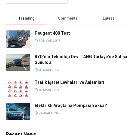
Trending
Comments
Latest
Peugeot 408 Test
30 NISAN 2023
BYD’nin Teknoloji Devi TANG Türkiye’de Satışa
Sunuldu
03 MART 2025
Trafik İşaret Levhaları ve Anlamları
05 MART 2023
Elektrikli Araçta Isı Pompası Yoksa?
24 ARALIK 2025
Recent News