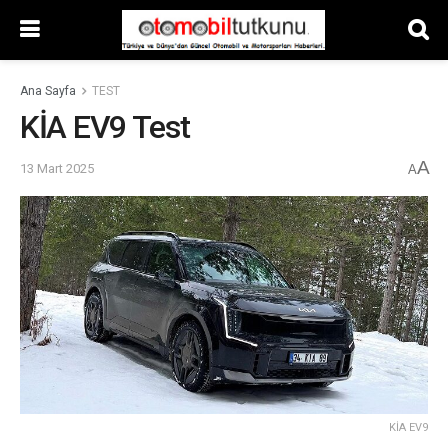
Ana Sayfa
TEST
KİA EV9 Test
A
13 Mart 2025
A
KİA EV9