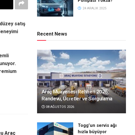
Pompası Yoksa?
24 ARALIK 2025
düzey satış
 deneyimi
Recent News
emli
sunuyor.
premium
Araç Muayenesi Rehberi 2026:
Randevu, Ücretler ve Sorgulama
08 AĞUSTOS 2026
Togg’un servis ağı
hızla büyüyor
cu Araç