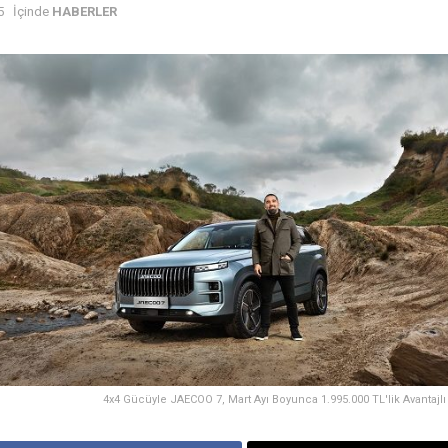
5
İçinde
HABERLER
4x4 Gücüyle JAECOO 7, Mart Ayı Boyunca 1.995.000 TL'lik Avantajlı 