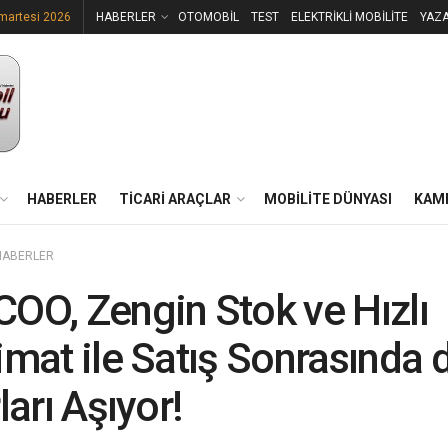
martesi 2026
HABERLER
OTOMOBİL
TEST
ELEKTRİKLİ MOBİLİTE
YAZ
HABERLER
TİCARİ ARAÇLAR
MOBİLİTE DÜNYASI
KAM
HABERLER
OO, Zengin Stok ve Hızlı
imat ile Satış Sonrasında 
ları Aşıyor!