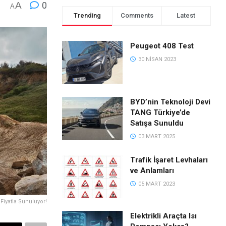
A
0
A
Trending
Comments
Latest
Peugeot 408 Test
30 NISAN 2023
BYD’nin Teknoloji Devi
TANG Türkiye’de
Satışa Sunuldu
03 MART 2025
Trafik İşaret Levhaları
ve Anlamları
05 MART 2023
Fiyatla Sunuluyor!
Elektrikli Araçta Isı