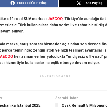
Facebook'ta Paylaş
X'te Paylaş
stike off-road SUV markası
JAECOO,
Türkiye’de sunduğu üst 
zmetlerle Türk kullanıcılara daha verimli ve rahat bir sürüş
evam ediyor.
da marka, satış sonrası hizmetler açısından son derece ön
 parça temininde; zengin stok ve hızlı teslimat avantajları 
JAECOO
her zaman ve her yolculukta “endişesiz off-road” 
ası hizmetiyle kullanıcılarına eşlik etmeye devam ediyor.
ADVERTISEMENT
er
Sonraki Haber
chanika Istanbul 2025,
Oyak Renault 8 Milyonun