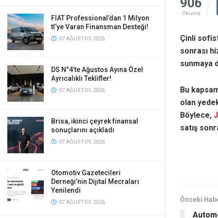
906
Okuma
FIAT Professional’dan 1 Milyon
tl’ye Varan Finansman Desteği!
Çinli sofi
07 AĞUSTOS 2026
sonrası hi
sunmaya d
DS N°4’te Ağustos Ayına Özel
Ayrıcalıklı Teklifler!
Bu kapsam
07 AĞUSTOS 2026
olan yedek
Böylece,
Brisa, ikinci çeyrek finansal
satış sonr
sonuçlarını açıkladı
07 AĞUSTOS 2026
Otomotiv Gazetecileri
Derneği’nin Dijital Mecraları
Yenilendi
Önceki Hab
07 AĞUSTOS 2026
Autome