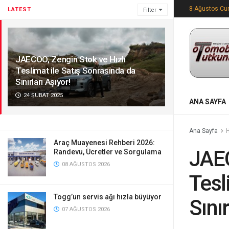
8 Ağustos Cu
LATEST
Filter
JAECOO, Zengin Stok ve Hızlı
Teslimat ile Satış Sonrasında da
Sınırları Aşıyor!
24 ŞUBAT 2025
ANA SAYFA
Ana Sayfa
Araç Muayenesi Rehberi 2026:
JAEC
Randevu, Ücretler ve Sorgulama
08 AĞUSTOS 2026
Tesl
Togg’un servis ağı hızla büyüyor
Sınır
07 AĞUSTOS 2026