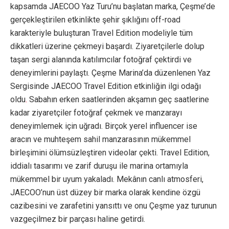
kapsamda JAECOO Yaz Turu’nu başlatan marka, Çeşme’de
gerçekleştirilen etkinlikte şehir şıklığını off-road
karakteriyle buluşturan Travel Edition modeliyle tüm
dikkatleri üzerine çekmeyi başardı. Ziyaretçilerle dolup
taşan sergi alanında katılımcılar fotoğraf çektirdi ve
deneyimlerini paylaştı. Çeşme Marina’da düzenlenen Yaz
Sergisinde JAECOO Travel Edition etkinliğin ilgi odağı
oldu
.
Sabahın erken saatlerinden akşamın geç saatlerine
kadar ziyaretçiler fotoğraf çekmek ve manzarayı
deneyimlemek için uğradı. Birçok yerel influencer ise
aracın ve muhteşem sahil manzarasının mükemmel
birleşimini ölümsüzleştiren videolar çekti. Travel Edition,
iddialı tasarımı ve zarif duruşu ile marina ortamıyla
mükemmel bir uyum yakaladı. Mekânın canlı atmosferi,
JAECOO’nun üst düzey bir marka olarak kendine özgü
cazibesini ve zarafetini yansıttı ve onu Çeşme yaz turunun
vazgeçilmez bir parçası haline getirdi.