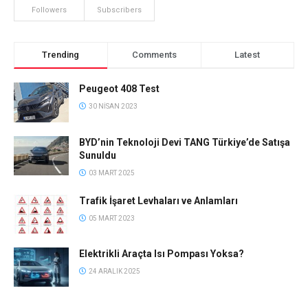
Followers
Subscribers
Trending
Comments
Latest
Peugeot 408 Test
30 NISAN 2023
BYD’nin Teknoloji Devi TANG Türkiye’de Satışa
Sunuldu
03 MART 2025
Trafik İşaret Levhaları ve Anlamları
05 MART 2023
Elektrikli Araçta Isı Pompası Yoksa?
24 ARALIK 2025